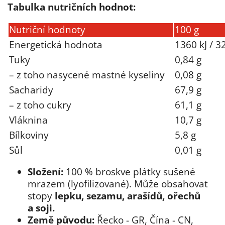
Tabulka nutričních hodnot:
Nutriční hodnoty
100 g
Energetická hodnota
1360 kJ / 3
Tuky
0,84 g
– z toho nasycené mastné kyseliny
0,08 g
Sacharidy
67,9 g
– z toho cukry
61,1 g
Vláknina
10,7 g
Bílkoviny
5,8 g
Sůl
0,01 g
Složení:
100 % broskve plátky sušené
mrazem (lyofilizované). Může obsahovat
stopy
lepku, sezamu, arašídů, ořechů
a soji.
Země původu:
Řecko - GR, Čína - CN,