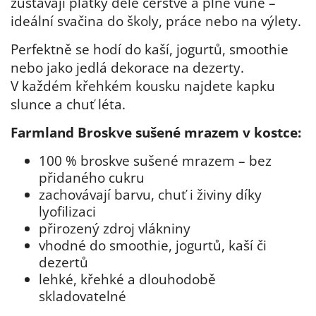
zůstávají plátky déle čerstvé a plné vůně –
ideální svačina do školy, práce nebo na výlety.
Perfektně se hodí do kaší, jogurtů, smoothie
nebo jako jedlá dekorace na dezerty.
V každém křehkém kousku najdete kapku
slunce a chuť léta.
Farmland Broskve sušené mrazem v kostce:
100 % broskve sušené mrazem – bez
přidaného cukru
zachovávají barvu, chuť i živiny díky
lyofilizaci
přirozený zdroj vlákniny
vhodné do smoothie, jogurtů, kaší či
dezertů
lehké, křehké a dlouhodobě
skladovatelné