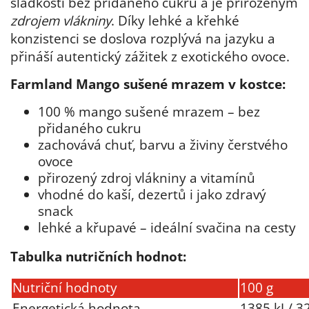
sladkostí bez přidaného cukru a je přirozeným
zdrojem vlákniny
. Díky lehké a křehké
konzistenci se doslova rozplývá na jazyku a
přináší autentický zážitek z exotického ovoce.
Farmland Mango sušené mrazem v kostce:
100 % mango sušené mrazem – bez
přidaného cukru
zachovává chuť, barvu a živiny čerstvého
ovoce
přirozený zdroj vlákniny a vitamínů
vhodné do kaší, dezertů i jako zdravý
snack
lehké a křupavé – ideální svačina na cesty
Tabulka nutričních hodnot:
Nutriční hodnoty
100 g
Energetická hodnota
1385 kJ / 3