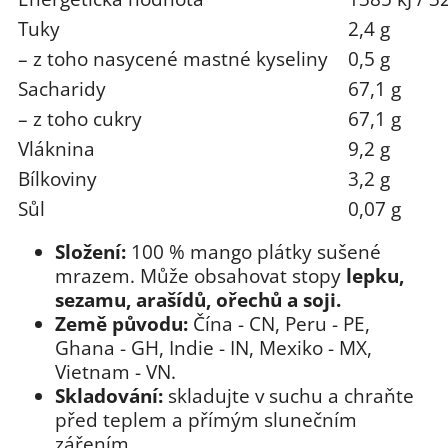
Tuky
2,4 g
– z toho nasycené mastné kyseliny
0,5 g
Sacharidy
67,1 g
– z toho cukry
67,1 g
Vláknina
9,2 g
Bílkoviny
3,2 g
Sůl
0,07 g
Složení:
100 % mango plátky sušené
mrazem. Může obsahovat stopy
lepku,
sezamu, arašídů, ořechů a soji.
Země původu:
Čína - CN, Peru - PE,
Ghana - GH, Indie - IN, Mexiko - MX,
Vietnam - VN.
Skladování:
skladujte v suchu a chraňte
před teplem a přímým slunečním
zářením.