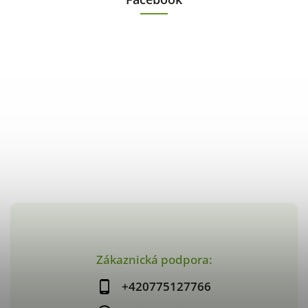
Zákaznická podpora:
+420775127766