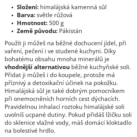
Složení:
himalájská kamenná sůl
Barva:
světle růžová
Hmotnost:
500 g
Země původu:
Pákistán
Použít ji můžeš na běžné dochucení jídel, při
vaření, pečení i ve studené kuchyni. Díky
bohatému obsahu mnoha minerálů je
vhodnější alternativou
běžné kuchyňské soli.
Přidat ji můžeš i do koupele, protože má
příznivý a detoxikační účinek na pokožku.
Himalájská sůl je také dobrým pomocníkem
při onemocněních horních cest dýchacích.
Pravidelnou inhalací roztoku himalájské soli
uvolníš ucpané dutiny. Pokud přidáš lžičku soli
do sklenice vlažné vody, máš domácí kloktadlo
na bolestivé hrdlo.