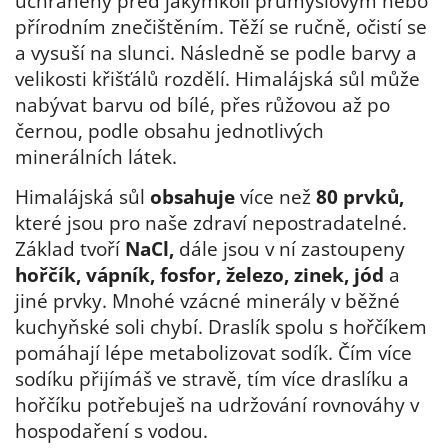
uchráněny před jakýmkoli průmyslovým nebo
přírodním znečištěním. Těží se ručně, očistí se
a vysuší na slunci. Následně se podle barvy a
velikosti křišťálů rozdělí. Himalájská sůl může
nabývat barvu od bílé, přes růžovou až po
černou, podle obsahu jednotlivých
minerálních látek.
Himalájská sůl
obsahuje
více než
80 prvků,
které jsou pro naše zdraví nepostradatelné.
Základ tvoří
NaCl,
dále jsou v ní zastoupeny
hořčík, vápník, fosfor, železo, zinek, jód
a
jiné prvky. Mnohé vzácné minerály v běžné
kuchyňské soli chybí. Draslík spolu s hořčíkem
pomáhají lépe metabolizovat sodík. Čím více
sodíku přijímáš ve stravě, tím více draslíku a
hořčíku potřebuješ na udržování rovnováhy v
hospodaření s vodou.