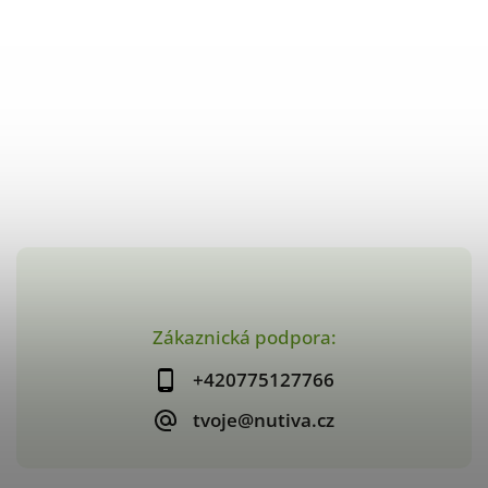
Zákaznická podpora:
+420775127766
tvoje@nutiva.cz