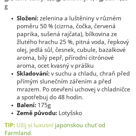
g
Složení:
zelenina a luštěniny v různém
poměru 50 % (cizrna, čočka, červená
paprika, sušená rajčata), bílkovina ze
žlutého hrachu 25 %, pitná voda, řepkový
olej, jedlá sůl, česnek, cubule, bazalkové
aroma, bílý pepř, přírodní citrónové
aroma, ocet kvasný v prášku
Skladování:
v suchu a chladu, chraň před
přímým slunečním zářením a před
mrazem. Po otevření uchovej v chladničce
a spotřebuj do 48 hodin.
Balení:
175g
Země původu:
Lotyšsko
TIP:
Užij si luxusní
japonskou chuť
od
Farmland
.