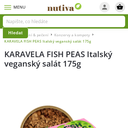
Hledat
Domů
Vaření & pečení
Konzervy a kompoty
/
/
/
KARAVELA FISH PEAS Italský veganský salát 175g
KARAVELA FISH PEAS Italský
veganský salát 175g