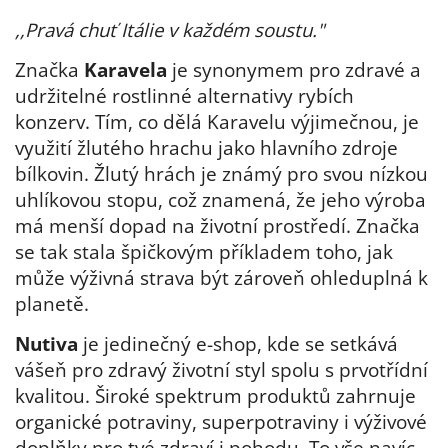
,,Pravá chuť Itálie v každém soustu."
Značka
Karavela
je synonymem pro zdravé a
udržitelné rostlinné alternativy rybích
konzerv. Tím, co dělá Karavelu výjimečnou, je
využití žlutého hrachu jako hlavního zdroje
bílkovin. Žlutý hrách je známý pro svou nízkou
uhlíkovou stopu, což znamená, že jeho výroba
má menší dopad na životní prostředí. Značka
se tak stala špičkovým příkladem toho, jak
může výživná strava být zároveň ohleduplná k
planetě.
Nutiva
je jedinečný e-shop, kde se setkává
vášeň pro zdravý životní styl spolu s prvotřídní
kvalitou. Široké spektrum produktů zahrnuje
organické potraviny, superpotraviny i výživové
doplňky pro tvé zdraví i pohodu. To vše navíc