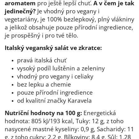
aromatem
pro ještě lepší chuť.
A v čem je tak
jedinečný?
Je vhodný pro vegany i
vegetariány, je 100% bezlepkový, plný vlákniny
a jelikož obsahuje pouze přírodní ingredience,
je prospěšný i pro tvé tělo.
Italský veganský salát ve zkratce:
pravá italská chuť
vysoký podíl luštěnin a zeleniny
vhodný pro vegany i celiaky
bez lepku a chemie
pouze přírodní ingredience
od kvalitní značky Karavela
Nutriční hodnoty na 100 g:
Energetická
hodnota: 805 kJ/193 kcal, Tuky: 12 g, z toho
nasycené mastné kyseliny: 0,9 g, Sacharidy: 11
g, z toho cukry: 2,2 g, Bílkoviny: 8,4 g, Sůl: 1,28