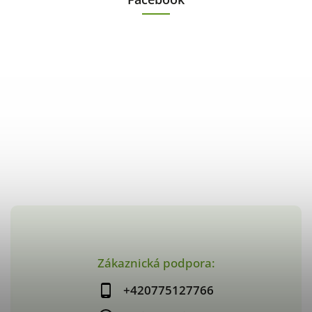
Zákaznická podpora:
+420775127766