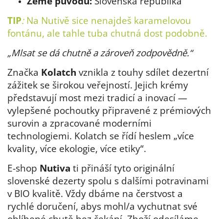
Země původu:
Slovenská republika
TIP
:
Na Nutivě sice nenajdeš karamelovou
fontánu, ale tahle tuba chutná dost podobně.
„Mlsat se dá chutně a zároveň zodpovědně.“
Značka
Kolatch
vznikla z touhy sdílet dezertní
zážitek se širokou veřejností. Jejich krémy
představují most mezi tradicí a inovací —
vylepšené pochoutky připravené z prémiových
surovin a zpracované moderními
technologiemi. Kolatch se řídí heslem „více
kvality, více ekologie, více etiky“.
E-shop
Nutiva
ti přináší tyto originální
slovenské dezerty spolu s dalšími potravinami
v BIO kvalitě. Vždy dbáme na čerstvost a
rychlé doručení, abys mohl/a vychutnat své
oblíbené chutě bez čekání.
Zboží odesíláme