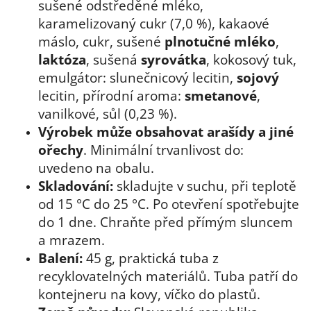
sušené odstředěné mléko,
karamelizovaný cukr (7,0 %), kakaové
máslo, cukr, sušené
plnotučné mléko
,
laktóza
, sušená
syrovátka
, kokosový tuk,
emulgátor: slunečnicový lecitin,
sojový
lecitin, přírodní aroma:
smetanové
,
vanilkové, sůl (0,23 %).
Výrobek může obsahovat arašídy a jiné
ořechy
. Minimální trvanlivost do:
uvedeno na obalu.
Skladování:
skladujte v suchu, při teplotě
od 15 °C do 25 °C. Po otevření spotřebujte
do 1 dne. Chraňte před přímým sluncem
a mrazem.
Balení:
45 g, praktická tuba z
recyklovatelných materiálů. Tuba patří do
kontejneru na kovy, víčko do plastů.