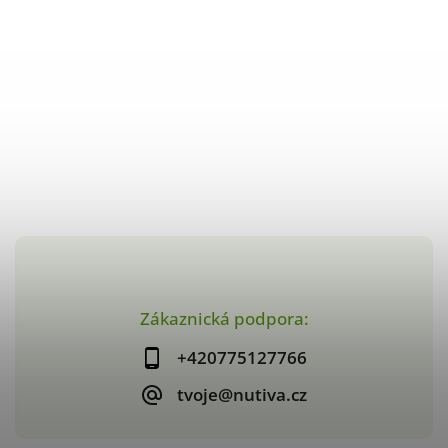
Zákaznická podpora:
+420775127766
tvoje@nutiva.cz