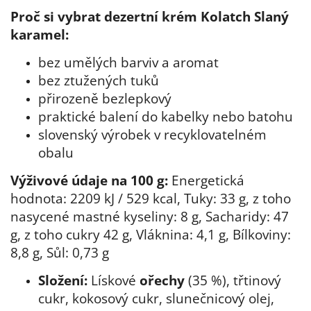
Proč si vybrat dezertní krém Kolatch Slaný
karamel:
bez umělých barviv a aromat
bez ztužených tuků
přirozeně bezlepkový
praktické balení do kabelky nebo batohu
slovenský výrobek v recyklovatelném
obalu
Výživové údaje na 100 g:
Energetická
hodnota: 2209 kJ / 529 kcal, Tuky: 33 g, z toho
nasycené mastné kyseliny: 8 g, Sacharidy: 47
g, z toho cukry 42 g, Vláknina: 4,1 g, Bílkoviny:
8,8 g, Sůl: 0,73 g
Složení:
Lískové
ořechy
(35 %), třtinový
cukr, kokosový cukr, slunečnicový olej,