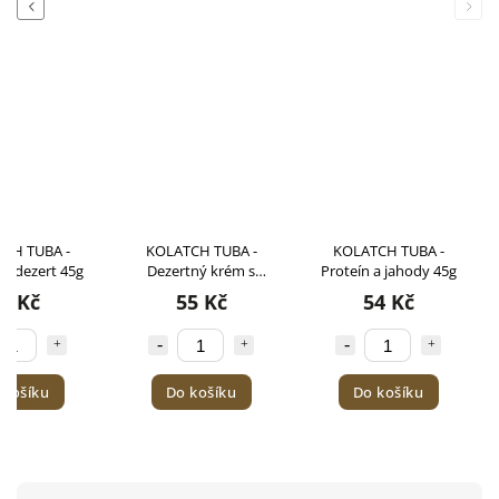
Previous
Next
CH TUBA -
KOLATCH TUBA -
KOLATCH TUBA -
vý dezert 45g
Dezertný krém s
Proteín a jahody 45g
kakaom a kokosom
6 Kč
55 Kč
54 Kč
45g
 košíku
Do košíku
Do košíku