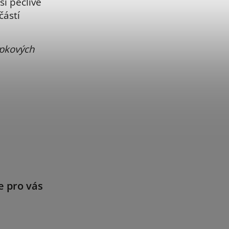
si pečlivě
částí
ápkových
e pro vás