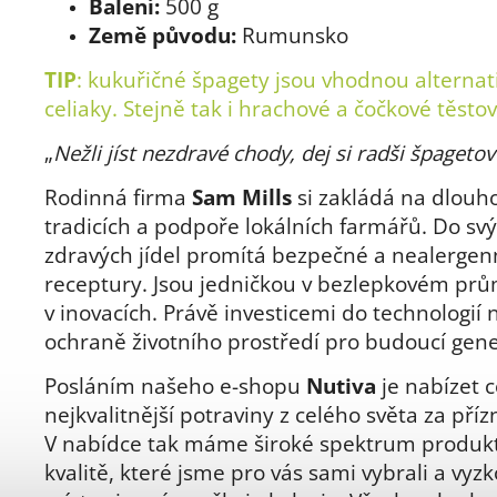
Balení:
500 g
Země původu:
Rumunsko
TIP
: kukuřičné špagety jsou vhodnou alternat
celiaky. Stejně tak i hrachové a čočkové těstov
„
Nežli jíst nezdravé chody, dej si radši špageto
Rodinná firma
Sam Mills
si zakládá na dlouh
tradicích a podpoře lokálních farmářů. Do sv
zdravých jídel promítá bezpečné a nealergen
receptury. Jsou jedničkou v bezlepkovém prů
v inovacích. Právě investicemi do technologií
ochraně životního prostředí pro budoucí gen
Posláním našeho e-shopu
Nutiva
je nabízet c
nejkvalitnější potraviny z celého světa za pří
V nabídce tak máme široké spektrum produkt
kvalitě, které jsme pro vás sami vybrali a vyzk