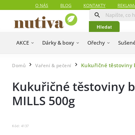
O NÁS
BLOG
KONTAKTY
REKLAM
Hledat
AKCE
Dárky & boxy
Ořechy
Sušené
Kukuřičné těstoviny
Domů
Vaření & pečení
/
/
Kukuřičné těstoviny 
MILLS 500g
Kód:
4137