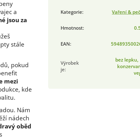
obeny
ajec a
Kategorie
:
Vaření & pe
né jsou za
Hmotnost
:
0.
ůžeš
pty stále
EAN
:
5948935002
bez lepku,
Výrobek
ědů, pokud
konzervan
je
:
benefit
ve
se mezi
odukce, kde
alitu.
ladou. Nám
věží nádech
zdravý oběd
s