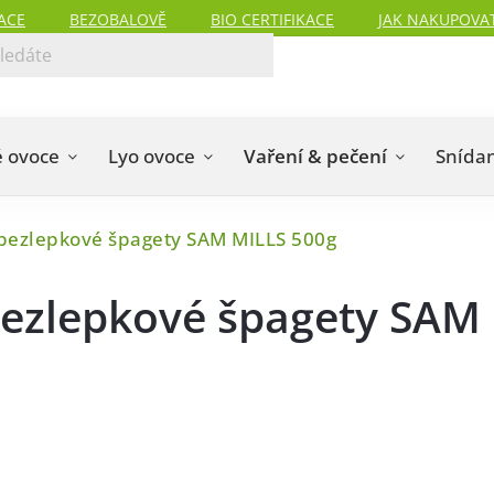
ACE
BEZOBALOVĚ
BIO CERTIFIKACE
JAK NAKUPOVA
 ovoce
Lyo ovoce
Vaření & pečení
Snída
 bezlepkové špagety SAM MILLS 500g
bezlepkové špagety SAM