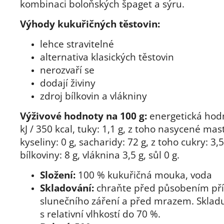
kombinaci boloňských špaget a sýru.
Výhody kukuřičných těstovin:
lehce stravitelné
alternativa klasických těstovin
nerozvaří se
dodají živiny
zdroj bílkovin a vlákniny
Výživové hodnoty na 100 g:
energetická hod
kJ / 350 kcal, tuky: 1,1 g, z toho nasycené mas
kyseliny: 0 g, sacharidy: 72 g, z toho cukry: 3,5
bílkoviny: 8 g, vláknina 3,5 g, sůl 0 g.
Složení:
100 % kukuřičná mouka, voda
Skladování:
chraňte před působením př
slunečního záření a před mrazem. Skladu
s relativní vlhkostí do 70 %.