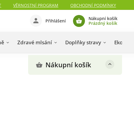
T
VĚRNOSTNÍ PROGRAM
OBCHODNÍ PODMÍNKY
Nákupní košík
Přihlášení
Prázdný košík
ně
Zdravé mlsání
Doplňky stravy
Eko dro
Nákupní košík