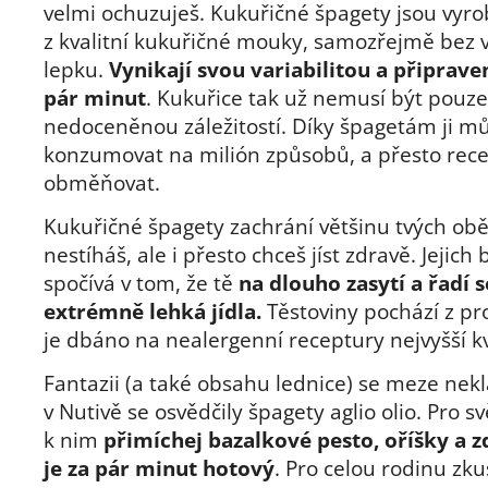
velmi ochuzuješ. Kukuřičné špagety jsou vyr
z kvalitní kukuřičné mouky, samozřejmě bez v
lepku.
Vynikají svou variabilitou a připrave
pár minut
. Kukuřice tak už nemusí být pouze
nedoceněnou záležitostí. Díky špagetám ji m
konzumovat na milión způsobů, a přesto rece
obměňovat.
Kukuřičné špagety zachrání většinu tvých ob
nestíháš, ale i přesto chceš jíst zdravě. Jejich 
spočívá v tom, že tě
na dlouho zasytí a řadí 
extrémně lehká jídla.
Těstoviny pochází z pr
je dbáno na nealergenní receptury nejvyšší kv
Fantazii (a také obsahu lednice)
se meze nek
v Nutivě se osvědčily špagety aglio olio. Pro s
k nim
přimíchej bazalkové pesto, oříšky a 
je za pár minut hotový
. Pro celou rodinu zku