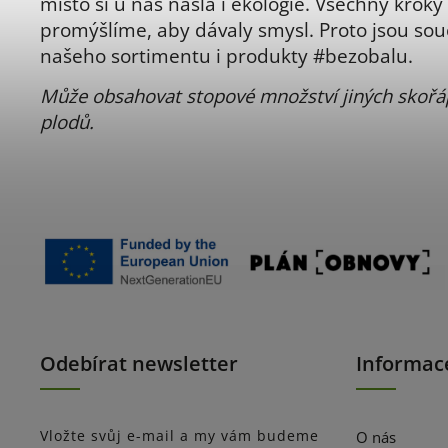
místo si u nás našla i ekologie. Všechny kroky 
promýšlíme, aby dávaly smysl. Proto jsou sou
našeho sortimentu i produkty #bezobalu.
Může obsahovat stopové množství jiných skoř
plodů.
Odebírat newsletter
Informac
Vložte svůj e-mail a my vám budeme
O nás