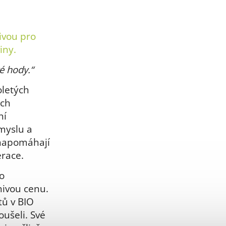
ivou pro
iny.
vé hody.“
oletých
ých
ní
myslu a
 napomáhají
erace.
o
znivou cenu.
ů v BIO
oušeli. Své