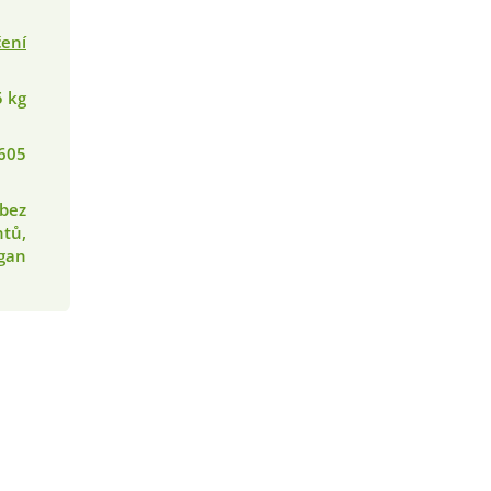
čení
5 kg
605
 bez
tů,
gan