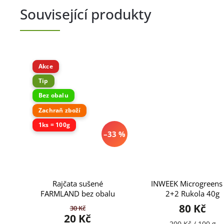
Související produkty
Akce
Tip
Bez obalu
Zachraň zboží
1ks = 100g
–33 %
Rajčata sušené
INWEEK Microgreens 
FARMLAND bez obalu
2+2 Rukola 40g
80 Kč
30 Kč
20 Kč
200 Kč / 100 g