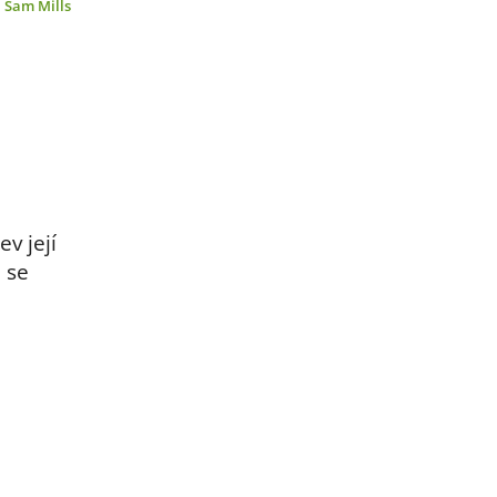
:
Sam Mills
v její
ě se