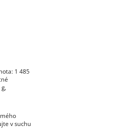
nota: 1 485
tné
 g,
ímého
jte v suchu