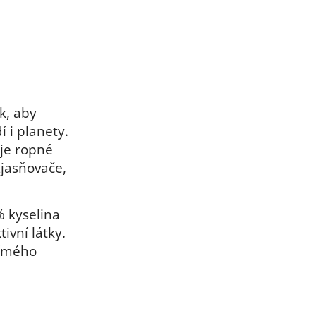
k, aby
í i planety.
je ropné
zjasňovače,
% kyselina
ivní látky.
ímého