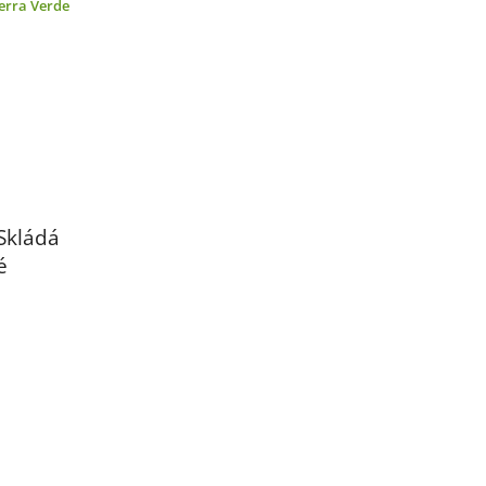
erra Verde
Skládá
é