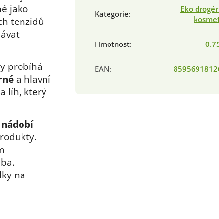
né jako
Eko drogér
Kategorie
:
kosmet
ch tenzidů
bávat
Hmotnost
:
0.7
dy probíhá
EAN
:
8595691812
trné
a hlavní
a líh, který
é
nádobí
rodukty.
ým
lba.
lky na