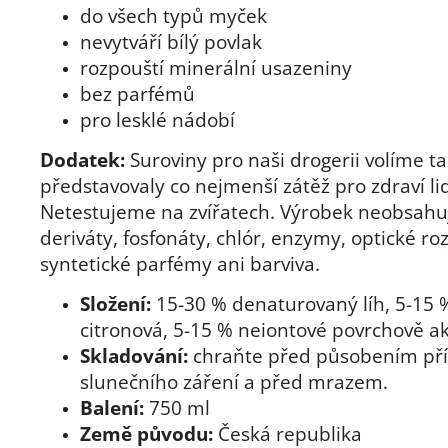
do všech typů myček
nevytváří bílý povlak
rozpouští minerální usazeniny
bez parfémů
pro lesklé nádobí
Dodatek:
Suroviny pro naši drogerii volíme ta
představovaly co nejmenší zátěž pro zdraví lid
Netestujeme na zvířatech. Výrobek neobsahu
deriváty, fosfonáty, chlór, enzymy, optické ro
syntetické parfémy ani barviva.
Složení:
15-30 % denaturovaný líh, 5-15 
citronová, 5-15 % neiontové povrchově akt
Skladování:
chraňte před působením př
slunečního záření a před mrazem.
Balení:
750 ml
Země původu:
Česká republika