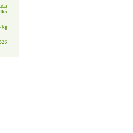
ie a
ika
5 kg
626