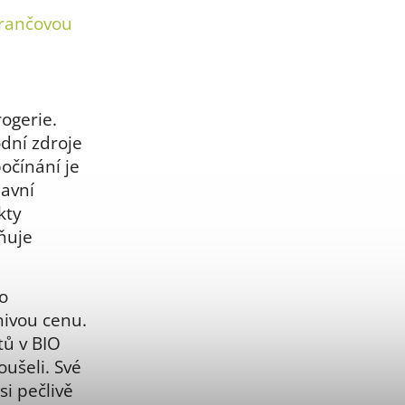
erančovou
“
ogerie.
odní zdroje
očínání je
lavní
kty
lňuje
.
o
znivou cenu.
ů v BIO
oušeli. Své
si pečlivě