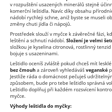
v rozpuštění usazených minerálů stejně účin
komerční leštidla. Navíc díky obsahu přírodní
nádobí rychleji schne, aniž byste se museli o
změny chuti jídla či nápojů.
Prostředek slouží v myčce k závěrečné fázi, k
leštění a schnutí nádobí.
Složení je velmi še
složkou je kyselina citronová, rostlinný tenzid 
bojuje s usazeninami.
Leštidlo oceníš zvláště pokud chceš mít leskl
bez čmouh
a zároveň vyhledáváš
veganské
p
Jestliže ráda o domácnost pečuješ udržiteln
způsobem, bude pro tebe leštidlo správná vo
Leštidlo doplňuj při každém rozsvícení kontro
myčce.
Výhody leštidla do myčky: