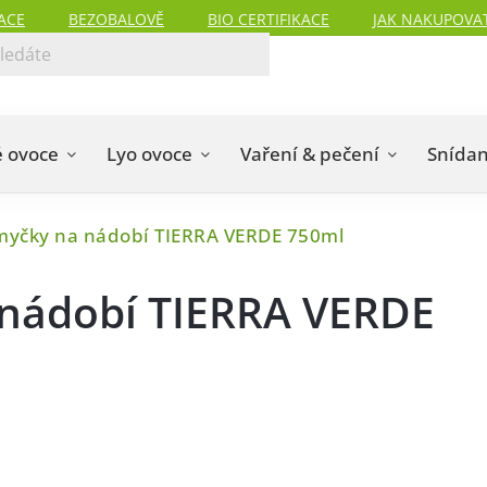
ACE
BEZOBALOVĚ
BIO CERTIFIKACE
JAK NAKUPOVA
 ovoce
Lyo ovoce
Vaření & pečení
Snída
 myčky na nádobí TIERRA VERDE 750ml
 nádobí TIERRA VERDE