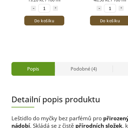
Do košíku
Do košíku
Popis
Podobné (4)
Detailní popis produktu
Leštidlo do myčky bez parfémů pro
přirozený
nádobí
. Skládá se z čistě
přírodních složek
, 