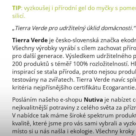
TIP
: vyzkoušej i přírodní gel do myčky s pom
silicí.
„
Tierra Verde pro udržitelný úklid domácnosti.
Tierra Verde
je česko-slovenská značka ekodr
Všechny výrobky vyrábí s cílem zachovat přír
pro další generace. Výsledkem udržitelného p
200 produktů s téměř 100% rozložitelností. H
inspirací se stala příroda, proto nejsou produ
testovány na zvířatech. Tierra Verde navíc sp
kritéria nejpřísnějšího certifikátu Ecogarantie
Posláním našeho e-shopu
Nutiva
je nabízet c
nejkvalitnější potraviny z celého světa za pří
V nabídce tak máme široké spektrum produkt
kvalitě, které jsme pro vás sami vybrali a vyzk
místo si u nás našla i ekologie. Všechny kroky 