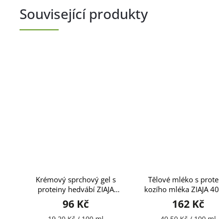
Související produkty
Krémový sprchový gel s
Tělové mléko s prote
proteiny hedvábí ZIAJA
kozího mléka ZIAJA 4
500ml
96 Kč
162 Kč
19,20 Kč / 100 ml
40,50 Kč / 100 ml