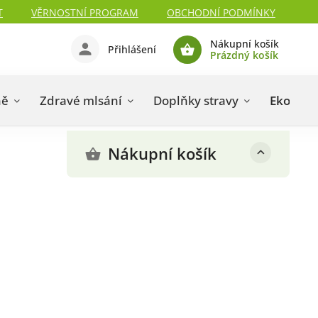
T
VĚRNOSTNÍ PROGRAM
OBCHODNÍ PODMÍNKY
Nákupní košík
Přihlášení
Prázdný košík
ně
Zdravé mlsání
Doplňky stravy
Eko dro
Nákupní košík