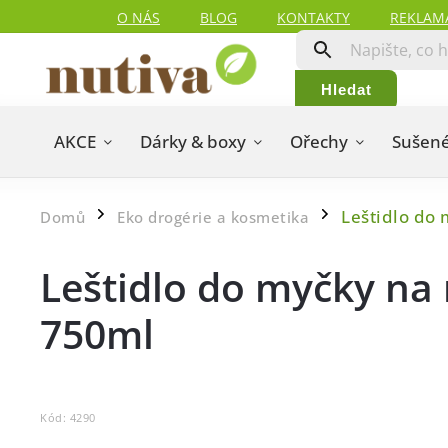
O NÁS
BLOG
KONTAKTY
REKLAM
Hledat
AKCE
Dárky & boxy
Ořechy
Sušené
Leštidlo do
Domů
Eko drogérie a kosmetika
/
/
Leštidlo do myčky na
750ml
Kód:
4290