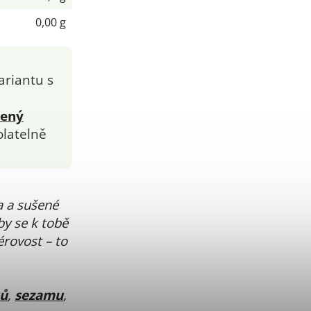
0,00 g
ariantu s
šený
olatelně
a a sušené
y se k tobě
férovost – to
ků
,
sezamu
,