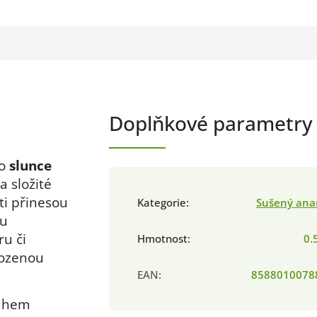
Doplňkové parametry
ko
slunce
a složité
ti přinesou
Kategorie
:
Sušený ana
ou
u či
Hmotnost
:
0.
rozenou
EAN
:
8588010078
sahem