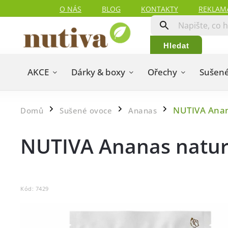
O NÁS
BLOG
KONTAKTY
REKLAM
Hledat
AKCE
Dárky & boxy
Ořechy
Sušené
NUTIVA Anan
Domů
Sušené ovoce
Ananas
/
/
/
NUTIVA Ananas natura
Kód:
7429