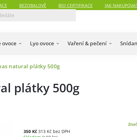
ACE
BEZOBALOVĚ
BIO CERTIFIKACE
JAK NAKUPOVA
 ovoce
Lyo ovoce
Vaření & pečení
Snída
as natural plátky 500g
l plátky 500g
Zna
350 Kč
313 Kč bez DPH