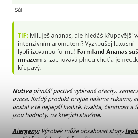
Sůl
TIP:
Miluješ ananas, ale hledáš křupavější v
intenzivním aromatem? Vyzkoušej luxusní
lyofilizovanou formu!
Farmland Ananas su
mrazem
si zachovává plnou chuť a je neod
křupavý.
Nutiva
přináší poctivě vybírané ořechy, semen
ovoce. Každý produkt projde našima rukama, ab
dostal v té nejlepší kvalitě. Kvalita, čerstvost a 
jsou hodnoty, na kterých stavíme.
Alergeny:
Výrobek může obsahovat stopy
lep