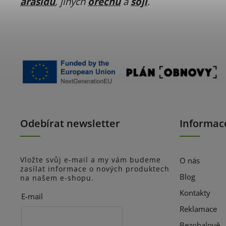
arašídů
, jiných
ořechů
a
sóji
.
Odebírat newsletter
Informac
Vložte svůj e-mail a my vám budeme
O nás
zasílat informace o nových produktech
Blog
na našem e-shopu.
Kontakty
E-mail
Reklamace
Bezobalově