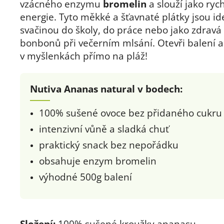
vzácného enzymu
bromelin
a slouží jako rych
energie. Tyto měkké a šťavnaté plátky jsou id
svačinou do školy, do práce nebo jako zdravá 
bonbonů při večerním mlsání. Otevři balení a
v myšlenkách přímo na pláž!
Nutiva Ananas natural v bodech:
100% sušené ovoce bez přidaného cukru
intenzivní vůně a sladká chuť
praktický snack bez nepořádku
obsahuje enzym bromelin
výhodné 500g balení
Složení:
100% sušené kroužky ananasu.