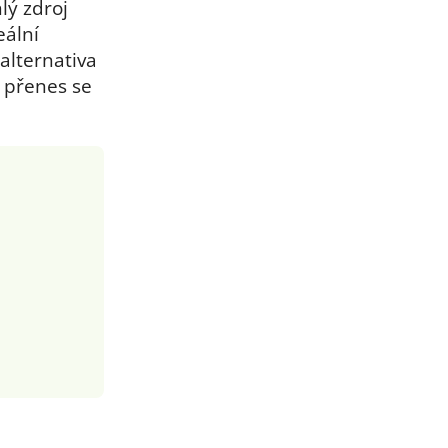
lý zdroj
eální
alternativa
 přenes se