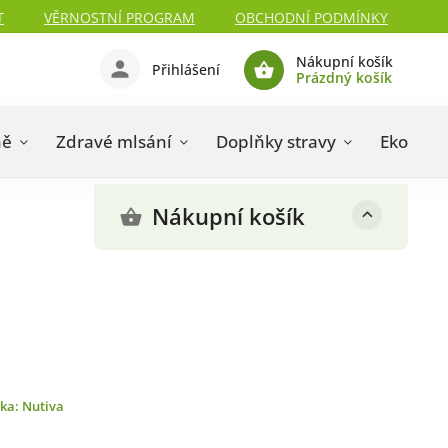
T
VĚRNOSTNÍ PROGRAM
OBCHODNÍ PODMÍNKY
Nákupní košík
Přihlášení
Prázdný košík
ně
Zdravé mlsání
Doplňky stravy
Eko drog
Nákupní košík
čka:
Nutiva