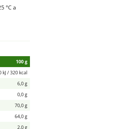
25 °C a
100 g
 kJ / 320 kcal
6,0 g
0,0 g
70,0 g
64,0 g
2,0 g