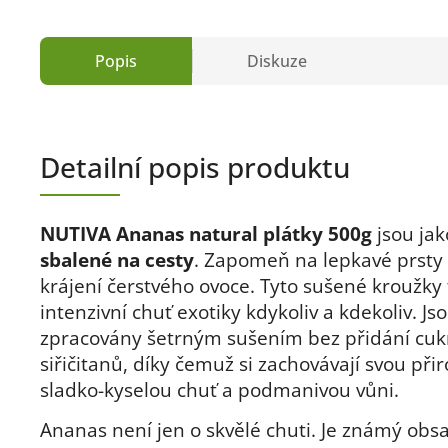
Popis
Diskuze
Detailní popis produktu
NUTIVA Ananas natural plátky 500g
jsou ja
sbalené na cesty
. Zapomeň na lepkavé prsty 
krájení čerstvého ovoce. Tyto sušené kroužky 
intenzivní chuť exotiky kdykoliv a kdekoliv. Js
zpracovány šetrným sušením bez přidání cukr
siřičitanů, díky čemuž si zachovávají svou při
sladko-kyselou chuť a podmanivou vůni.
Ananas není jen o skvělé chuti. Je známý ob