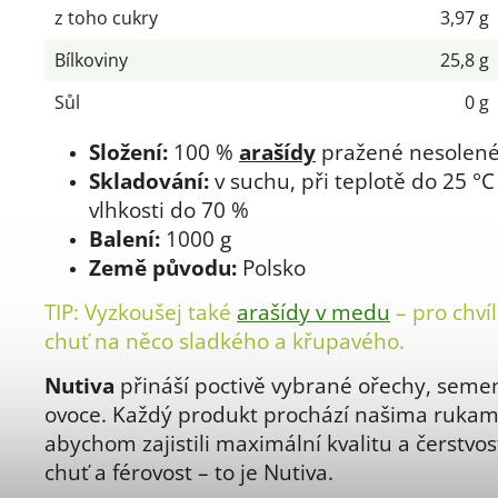
z toho cukry
3,97 g
Bílkoviny
25,8 g
Sůl
0 g
Složení:
100 %
arašídy
pražené nesolen
Skladování:
v suchu, při teplotě do 25 °C 
vlhkosti do 70 %
Balení:
1000 g
Země původu:
Polsko
TIP: Vyzkoušej také
arašídy v medu
– pro chví
chuť na něco sladkého a křupavého.
Nutiva
přináší poctivě vybrané ořechy, seme
ovoce. Každý produkt prochází našima rukam
abychom zajistili maximální kvalitu a čerstvost
chuť a férovost – to je Nutiva.