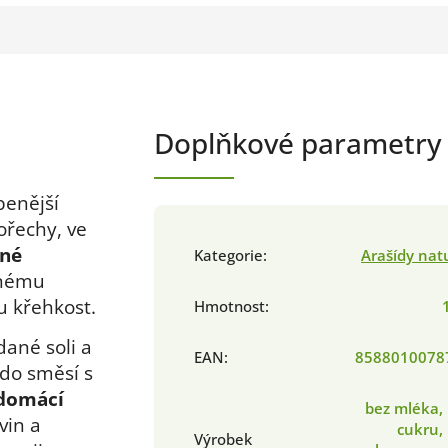
Doplňkové parametry
benější
ořechy, ve
nné
Kategorie
:
Arašídy nat
mnému
u křehkost.
Hmotnost
:
dané soli a
EAN
:
8588010078
 do směsí s
domácí
bez mléka,
vin a
cukru,
Výrobek