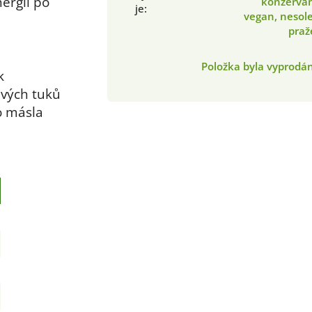
ergii po
konzervan
je
:
vegan, nesol
praž
Položka byla vyprod
k
avých tuků
o másla