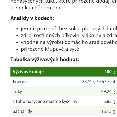
nenasycených tuků, které přirozeně dodají en
tréninku i během dne.
Arašídy v bodech:
jemně pražené, bez soli a přidaných láte
zdroj rostlinných bílkovin, vlákniny a zdr
vhodné na výrobu domácího arašídovéh
přirozeně křupavé a syté
Tabulka výživových hodnot:
Výživové údaje
100 g
Energie
2374 kJ / 567 kcal
Tuky
49,24 g
z toho nasycené mastné kyseliny
6,83 g
Sacharidy
16,13 g