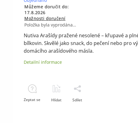
Objednáno
Můžeme doručit do:
17.8.2026
Možnosti doručení
Položka byla vyprodána…
Nutiva Arašídy pražené nesolené – křupavé a pln
bílkovin. Skvělé jako snack, do pečení nebo pro v
domácího arašídového másla.
Detailní informace
Zeptat se
Hlídat
Sdílet