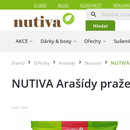
O NÁS
BLOG
KONTAKTY
REKLAM
Hledat
AKCE
Dárky & boxy
Ořechy
Sušené
NUTIVA
Domů
Ořechy
Arašídy
Natural
/
/
/
/
NUTIVA Arašídy praž
Kód:
7309