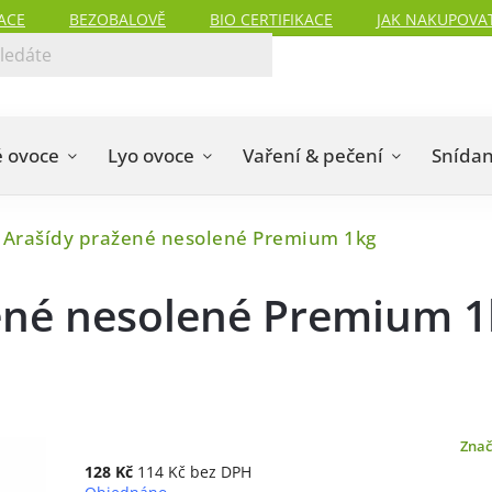
ACE
BEZOBALOVĚ
BIO CERTIFIKACE
JAK NAKUPOVA
 ovoce
Lyo ovoce
Vaření & pečení
Snída
 Arašídy pražené nesolené Premium 1kg
ené nesolené Premium 1
Zna
128 Kč
114 Kč bez DPH