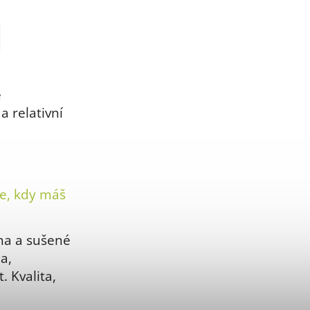
é
a relativní
le, kdy máš
na a sušené
a,
. Kvalita,