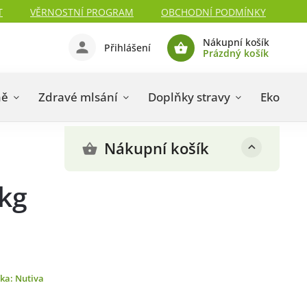
T
VĚRNOSTNÍ PROGRAM
OBCHODNÍ PODMÍNKY
Nákupní košík
Přihlášení
Prázdný košík
ně
Zdravé mlsání
Doplňky stravy
Eko drog
Nákupní košík
kg
čka:
Nutiva