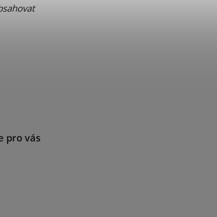
bsahovat
e pro vás