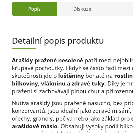
Popis
Diskuze
Detailní popis produktu
Arašídy pražené nesolené
patří mezi nejoblí
křupavé pochoutky. I když se často řadí mezi 
skutečnosti jde o
luštěniny
bohaté na
rostli
bílkoviny, vlákninu a zdravé tuky
. Díky je
pražení si zachovávají plnou chuť a přirozeno
Nutiva arašídy jsou pražené nasucho, bez při
konzervantů. Jsou ideální jako zdravé mlsání,
ořechy, granoly, pečiva nebo jako základ pro
arašídové máslo
. Obsahují vysoký podíl bílko