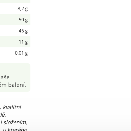
8,2 g
50 g
46 g
11 g
0,01 g
naše
ém balení.
 kvalitní
dě.
i složením,
, u kterého