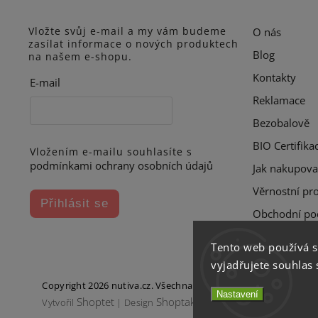
Vložte svůj e-mail a my vám budeme
O nás
zasílat informace o nových produktech
Blog
na našem e-shopu.
Kontakty
E-mail
Reklamace
Bezobalově
BIO Certifika
Vložením e-mailu souhlasíte s
podmínkami ochrany osobních údajů
Jak nakupova
Věrnostní pr
Přihlásit se
Obchodní po
Tento web používá 
vyjadřujete souhlas 
Copyright 2026
nutiva.cz
. Všechna práva vyhrazena.
Nastavení
Shoptet
Shoptak.cz
Vytvořil
| Design