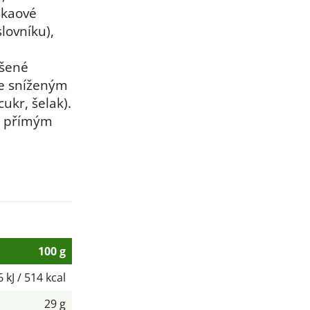
akaové
lovníku),
ušené
se sníženým
ukr, šelak).
d přímým
100 g
 kJ / 514 kcal
29 g