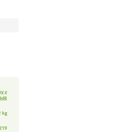
y v
ádě
2 kg
219