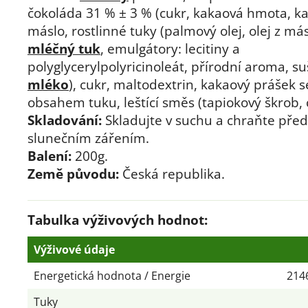
čokoláda 31 % ± 3 % (cukr, kakaová hmota, k
máslo, rostlinné tuky (palmový olej, olej z más
mléčný tuk
, emulgátory: lecitiny a
polyglycerylpolyricinoleát, přírodní aroma, s
mléko
), cukr, maltodextrin, kakaový prášek 
obsahem tuku, leštící směs (tapiokový škrob, c
Skladování:
Skladujte v suchu a chraňte pře
slunečním zářením.
Balení:
200g.
Země původu:
Česká republika.
Tabulka výživových hodnot:
Výživové údaje
Energetická hodnota / Energie
2146
Tuky