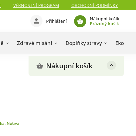
T
VĚRNOSTNÍ PROGRAM
OBCHODNÍ PODMÍNKY
Nákupní košík
Přihlášení
Prázdný košík
ně
Zdravé mlsání
Doplňky stravy
Eko drog
Nákupní košík
čka:
Nutiva