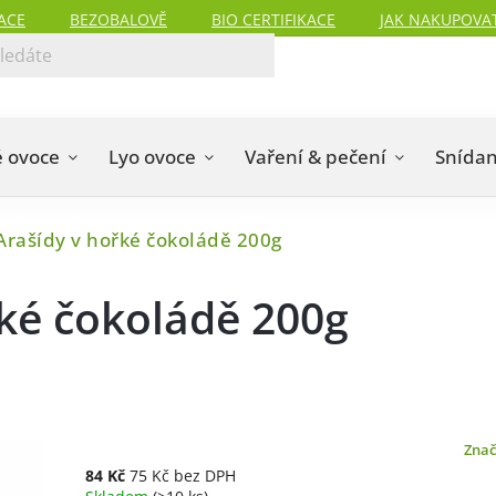
ACE
BEZOBALOVĚ
BIO CERTIFIKACE
JAK NAKUPOVA
 ovoce
Lyo ovoce
Vaření & pečení
Snída
rašídy v hořké čokoládě 200g
ké čokoládě 200g
Zna
84 Kč
75 Kč bez DPH