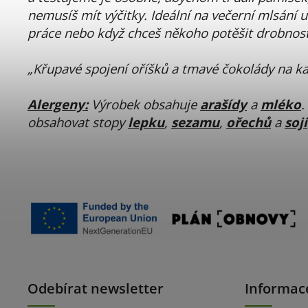
nemusíš mít výčitky. Ideální na večerní mlsání u
práce nebo když chceš někoho potěšit drobnost
„Křupavé spojení oříšků a tmavé čokolády na ka
Alergeny:
Výrobek obsahuje
arašídy
a
mléko
.
obsahovat stopy
lepku
,
sezamu
,
ořechů
a
soji
Odebírat newsletter
Informac