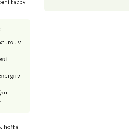
cení každý
:
xturou v
stí
nergii v
kým
.
, hořká