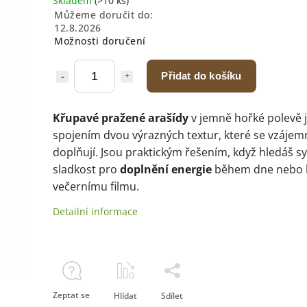
Skladem
(>10 ks)
Můžeme doručit do:
12.8.2026
Možnosti doručení
Přidat do košíku
Křupavé pražené arašídy
v jemně hořké polevě 
spojením dvou výrazných textur, které se vzájem
doplňují. Jsou praktickým řešením, když hledáš sy
sladkost pro
doplnění energie
během dne nebo 
večernímu filmu.
Detailní informace
Zeptat se
Hlídat
Sdílet