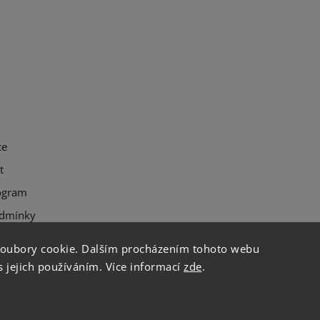
ce
t
ogram
dmínky
soubory cookie. Dalším procházením tohoto webu
s jejich používáním. Více informací
zde
.