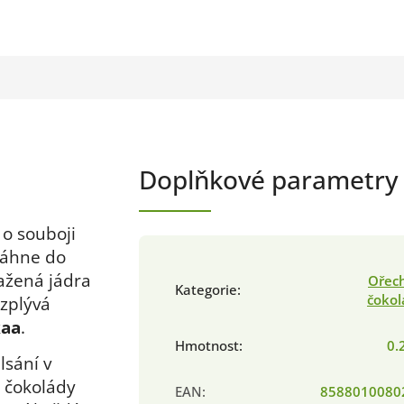
Doplňkové parametry
 o souboji
táhne do
ažená jádra
Ořech
Kategorie
:
čokol
ozplývá
kaa
.
Hmotnost
:
0.
lsání v
é čokolády
EAN
:
8588010080