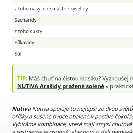
z toho nasycené mastné kyseliny
Sacharidy
z toho cukry
Bílkoviny
Sůl
TIP:
Máš chuť na čistou klasiku? Vyzkoušej 
NUTIVA Arašídy pražené solené
v praktick
Nutiva
Nutiva spojuje to nejlepší ze dvou světů,
oříšky a sušené ovoce obalené v poctivé čokolá
Vybíráme kombinace, které mají smysl chuťově 
a testujeme je osobně, abychom ti dali pamlsek