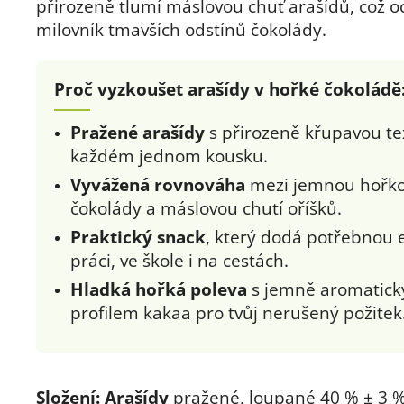
přirozeně tlumí máslovou chuť arašídů, což o
milovník tmavších odstínů čokolády.
Proč vyzkoušet arašídy v hořké čokoládě
Pražené arašídy
s přirozeně křupavou te
každém jednom kousku.
Vyvážená rovnováha
mezi jemnou hořko
čokolády a máslovou chutí oříšků.
Praktický snack
, který dodá potřebnou e
práci, ve škole i na cestách.
Hladká hořká poleva
s jemně aromatic
profilem kakaa pro tvůj nerušený požitek
Složení:
Arašídy
pražené, loupané 40 % ± 3 %