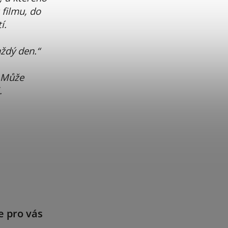
 filmu, do
í.
ždý den.“
 Může
.
e pro vás