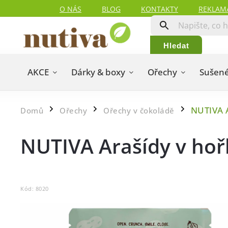
O NÁS
BLOG
KONTAKTY
REKLAM
Hledat
AKCE
Dárky & boxy
Ořechy
Sušené
NUTIVA A
Domů
Ořechy
Ořechy v čokoládě
/
/
/
NUTIVA Arašídy v hoř
Kód:
8020