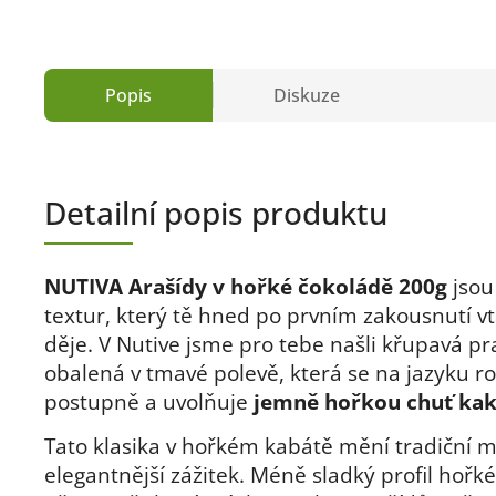
Popis
Diskuze
Detailní popis produktu
NUTIVA Arašídy v hořké čokoládě 200g
jsou
textur, který tě hned po prvním zakousnutí v
děje. V Nutive jsme pro tebe našli
křupavá pr
obalená v tmavé polevě
, která se na jazyku r
postupně a uvolňuje
jemně hořkou chuť ka
Tato klasika v hořkém kabátě mění tradiční m
elegantnější zážitek. Méně sladký profil hořk