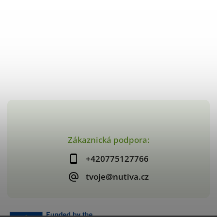
Zákaznická podpora:
+420775127766
tvoje@nutiva.cz