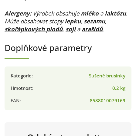
Alergeny:
Výrobek obsahuje
mléko
a
laktózu
.
Může obsahovat stopy
lepku
,
sezamu
,
skořápkových plodů
,
soji
a
arašídů
.
Doplňkové parametry
Kategorie
:
Sušené brusinky
Hmotnost
:
0.2 kg
EAN
:
8588010079169