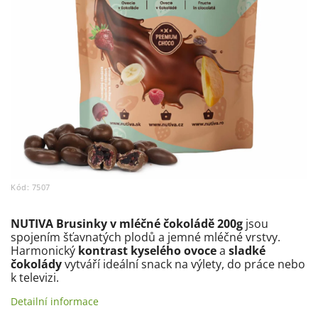
Kód:
7507
NUTIVA Brusinky v mléčné čokoládě 200g
jsou
spojením šťavnatých plodů a jemné mléčné vrstvy.
Harmonický
kontrast kyselého ovoce
a
sladké
čokolády
vytváří ideální snack na výlety, do práce nebo
k televizi.
Detailní informace