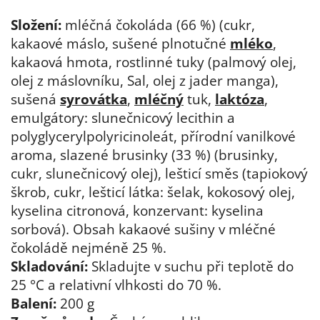
Složení:
mléčná čokoláda (66 %) (cukr,
kakaové máslo, sušené plnotučné
mléko
,
kakaová hmota, rostlinné tuky (palmový olej,
olej z máslovníku, Sal, olej z jader manga),
sušená
syrovátka
,
mléčný
tuk,
laktóza
,
emulgátory: slunečnicový lecithin a
polyglycerylpolyricinoleát, přírodní vanilkové
aroma, slazené brusinky (33 %) (brusinky,
cukr, slunečnicový olej), lešticí směs (tapiokový
škrob, cukr, lešticí látka: šelak, kokosový olej,
kyselina citronová, konzervant: kyselina
sorbová). Obsah kakaové sušiny v mléčné
čokoládě nejméně 25 %.
Skladování:
Skladujte v suchu při teplotě do
25 °C a relativní vlhkosti do 70 %.
Balení:
200 g