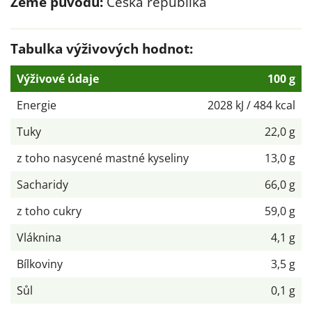
Země původu:
Česká republika
Tabulka výživových hodnot:
Výživové údaje
100 g
Energie
2028 kJ / 484 kcal
Tuky
22,0 g
z toho nasycené mastné kyseliny
13,0 g
Sacharidy
66,0 g
z toho cukry
59,0 g
Vláknina
4,1 g
Bílkoviny
3,5 g
Sůl
0,1 g