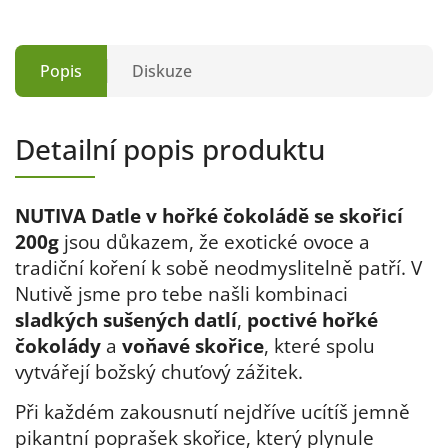
Popis
Diskuze
Detailní popis produktu
NUTIVA Datle v hořké čokoládě se skořicí
200g
jsou důkazem, že exotické ovoce a
tradiční koření k sobě neodmyslitelně patří. V
Nutivě jsme pro tebe
našli kombinaci
sladkých sušených datlí
,
poctivé hořké
čokolády
a
voňavé skořice
, které spolu
vytvářejí božský chuťový zážitek
.
Při každém zakousnutí nejdříve ucítíš jemně
pikantní poprašek skořice, který plynule