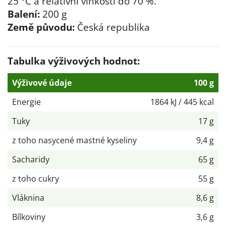
25 °C a relativní vlhkosti do 70 %.
Balení:
200 g
Země původu:
Česká republika
Tabulka výživových hodnot:
Výživové údaje
100 g
Energie
1864 kJ / 445 kcal
Tuky
17 g
z toho nasycené mastné kyseliny
9,4 g
Sacharidy
65 g
z toho cukry
55 g
Vláknina
8,6 g
Bílkoviny
3,6 g