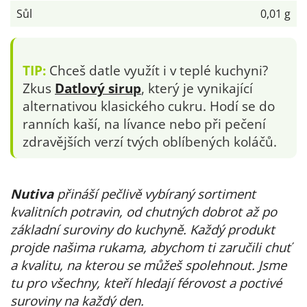
Sůl
0,01 g
TIP:
Chceš datle využít i v teplé kuchyni?
Zkus
Datlový sirup
, který je vynikající
alternativou klasického cukru. Hodí se do
ranních kaší, na lívance nebo při pečení
zdravějších verzí tvých oblíbených koláčů.
Nutiva
přináší pečlivě vybíraný sortiment
kvalitních potravin, od chutných dobrot až po
základní suroviny do kuchyně. Každý produkt
projde našima rukama, abychom ti zaručili chuť
a kvalitu, na kterou se můžeš spolehnout. Jsme
tu pro všechny, kteří hledají férovost a poctivé
suroviny na každý den.