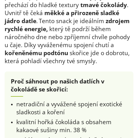
přechází do hladké textury
tmavé čokolády
.
Uvnitř tě čeká
měkké a přirozeně sladké
jádro datle
Tento snack je ideálním
zdrojem
.
rychlé energie,
který tě podrží během
náročného dne nebo zpříjemní chvíle pohody
u čaje. Díky vyváženému spojení chutí a
kořeněnému podtónu
skořice jde o dobrotu,
která pohladí všechny tvé smysly.
Proč sáhnout po našich datlích v
čokoládě se skořicí:
netradiční a vyvážené spojení exotické
sladkosti a koření
kvalitní hořká čokoláda s obsahem
kakaové sušiny min. 38 %