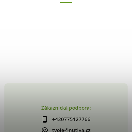
Zákaznická podpora:
+420775127766
tvoje@nutiva.cz