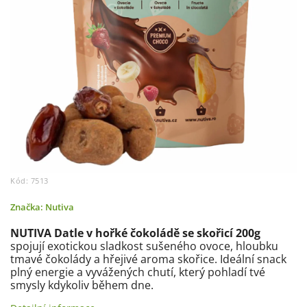
Kód:
7513
Značka:
Nutiva
NUTIVA Datle v hořké čokoládě
se skořicí 200g
spojují exotickou sladkost sušeného ovoce, hloubku
tmavé čokolády a hřejivé aroma skořice. Ideální snack
plný energie a vyvážených chutí, který pohladí tvé
smysly kdykoliv během dne.