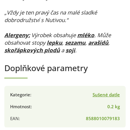
„Vždy je ten pravý čas na malé sladké
dobrodružství s Nutivou.“
Alergeny:
Výrobek obsahuje
mléko
. Může
obsahovat stopy
lepku
,
sezamu
,
arašídů
,
skořápkových plodů
a
soji
.
Doplňkové parametry
Kategorie
:
Sušené datle
Hmotnost
:
0.2 kg
EAN
:
8588010079183