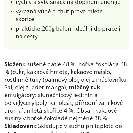
rychlý a sytý snack na doplnění energie
výrazná vůně a chuť pravé mleté
skořice
praktické 200g balení ideální do práce i
na cesty
Složení:
sušené datle 48 %, hořká čokoláda 48
% (cukr, kakaová hmota, kakaové máslo,
rostlinné tuky (palmový olej, olej z máslovníku,
Sal, olej z jader manga),
mléčný tuk
,
emulgátory: slunečnicový lecithin a
polyglycerylpolyricinoleát; přírodní vanilkové
aroma), mletá skořice 4 %. Obsah kakaové
sušiny v hořké čokoládě nejméně 38 %.
Skladování:
Skladujte v suchu při teplotě do