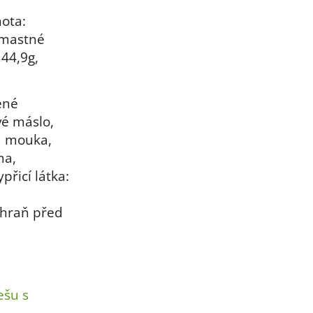
ota:
 mastné
 44,9g,
ené
vé máslo,
á mouka,
ma,
přicí látka:
chraň před
ešu s