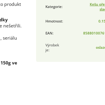
to produkt
Kešu oře
Kategorie
:
sl
udky
Hmotnost
:
0.1
e nešetřili.
EAN
:
8588010076
 seriálu
Výrobek
osla
je
:
 150g ve