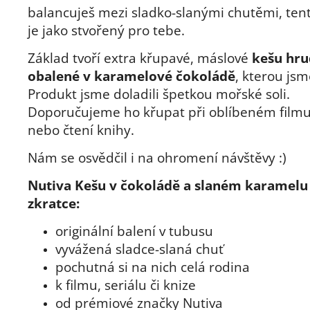
balancuješ mezi sladko-slanými chutěmi, ten
je jako stvořený pro tebe.
Základ tvoří extra křupavé, máslové
kešu hr
obalené v karamelové čokoládě
, kterou jsm
Produkt jsme doladili špetkou mořské soli.
Doporučujeme ho křupat při oblíbeném filmu,
nebo čtení knihy.
Nám se osvědčil i na ohromení návštěvy :)
Nutiva Kešu v čokoládě a slaném karamelu
zkratce:
originální balení v tubusu
vyvážená sladce-slaná chuť
pochutná si na nich celá rodina
k filmu, seriálu či knize
od prémiové značky Nutiva