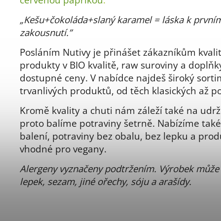
„Kešu+čokoláda+slaný karamel = láska k první
zakousnutí.”
Posláním Nutivy je přinášet zákazníkům kvalit
produkty v BIO kvalitě, raw suroviny a doplňk
dostupné ceny. V nabídce najdeš široký sort
trvanlivých produktů, od těch klasických až po
Kromě kvality a chuti nám záleží také na udrži
proto balíme potraviny šetrně. Nabízíme tak
balení, potraviny bez obalu, bez lepku a prod
vhodné pro vegany.
Alergeny vyznačeny podtržením. Výrobek může
lepek, sezam, jiné ořechy, sóju a arašídy.