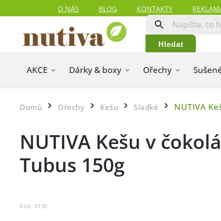
O NÁS
BLOG
KONTAKTY
REKLAM
Hledat
AKCE
Dárky & boxy
Ořechy
Sušené
NUTIVA Keš
Domů
Ořechy
Kešu
Sladké
/
/
/
/
NUTIVA Kešu v čokolá
Tubus 150g
Kód:
0130