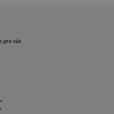
e pro vás
ce
t