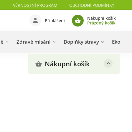
T
VĚRNOSTNÍ PROGRAM
OBCHODNÍ PODMÍNKY
Nákupní košík
Přihlášení
Prázdný košík
ně
Zdravé mlsání
Doplňky stravy
Eko drog
Nákupní košík