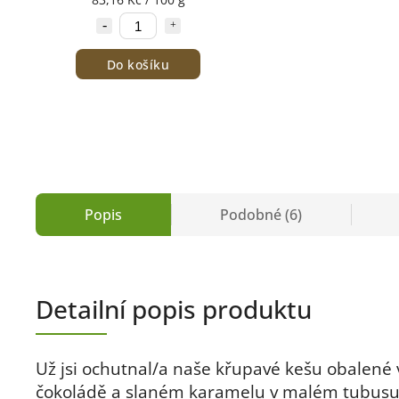
Do košíku
Popis
Podobné (6)
Detailní popis produktu
Už jsi ochutnal/a naše křupavé kešu obalené
čokoládě a slaném karamelu v malém tubus