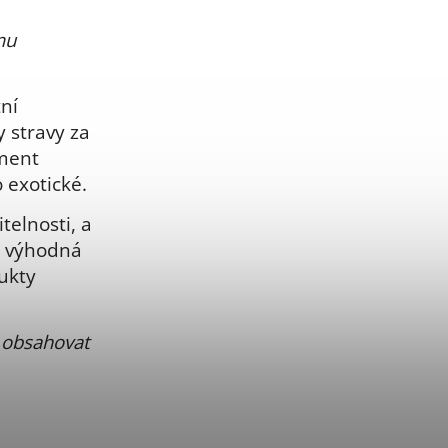
mu
ní
y stravy za
iment
 exotické.
telnosti, a
é výhodná
ukty
 obsahovat