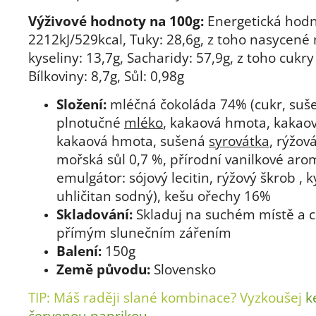
Výživové hodnoty na 100g:
Energetická hodn
2212kJ/529kcal, Tuky: 28,6g, z toho nasycené
kyseliny: 13,7g, Sacharidy: 57,9g, z toho cukry
Bílkoviny: 8,7g, Sůl: 0,98g
Složení:
mléčná čokoláda 74% (cukr, suš
plnotučné
mléko
, kakaová hmota, kakao
kakaová hmota, sušená
syrovátka
, rýžov
mořská sůl 0,7 %, přírodní vanilkové aro
emulgátor: sójový lecitin, rýžový škrob , ky
uhličitan sodný), kešu ořechy 16%
Skladování:
Skladuj na suchém místě a 
přímým slunečním zářením
Balení:
150g
Země původu:
Slovensko
TIP: Máš raději slané kombinace? Vyzkoušej
k
červenou paprikou
.