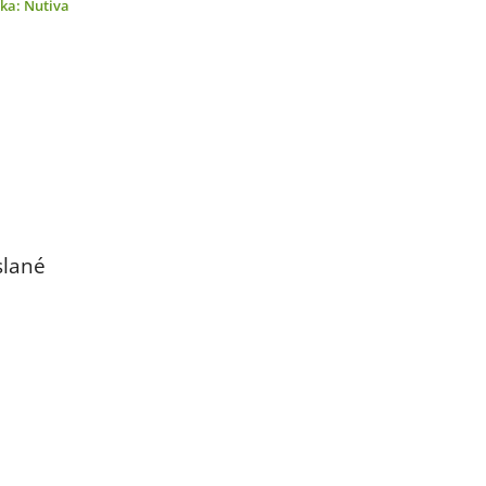
čka:
Nutiva
slané