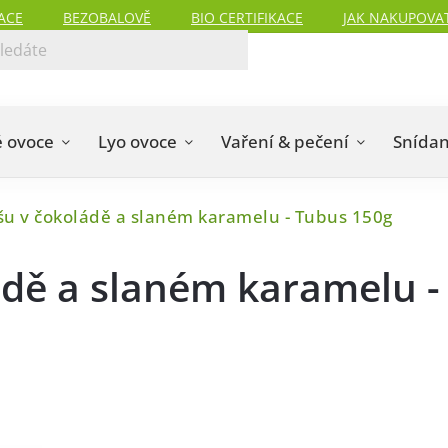
ACE
BEZOBALOVĚ
BIO CERTIFIKACE
JAK NAKUPOVA
 ovoce
Lyo ovoce
Vaření & pečení
Snída
u v čokoládě a slaném karamelu - Tubus 150g
dě a slaném karamelu -