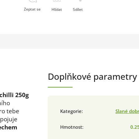
Zeptat se
Hlídat
Sdílet
Doplňkové parametry
hilli 250g
ního
ro tebe
Kategorie
:
Slané dob
spojuje
echem
Hmotnost
:
0.2