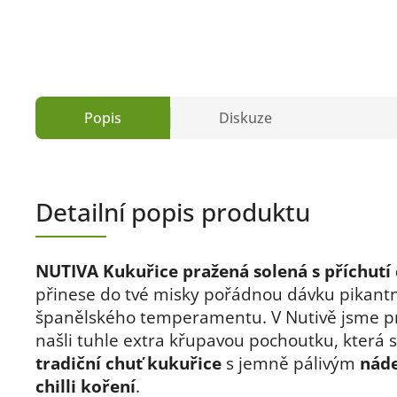
Popis
Diskuze
Detailní popis produktu
NUTIVA Kukuřice pražená solená s příchutí c
přinese do tvé misky pořádnou dávku pikant
španělského temperamentu. V Nutivě jsme p
našli tuhle extra křupavou pochoutku
, která 
tradiční chuť kukuřice
s jemně pálivým
nád
chilli koření
.