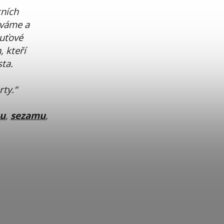
tních
áváme a
huťové
, kteří
sta.
rty.“
ku
,
sezamu
,