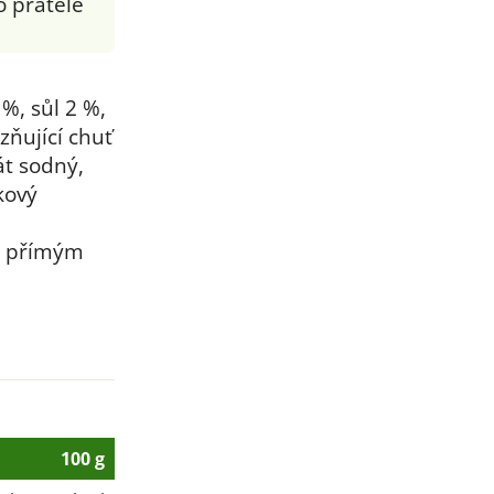
o přátele
%, sůl 2 %,
zňující chuť
át sodný,
kový
d přímým
100 g