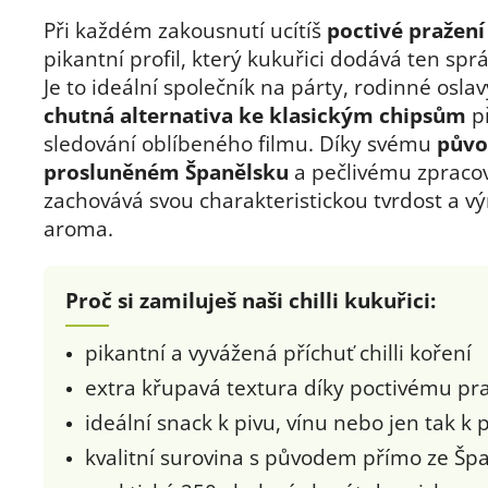
Při každém zakousnutí ucítíš
poctivé pražení
pikantní profil, který kukuřici dodává ten sp
Je to ideální společník na párty, rodinné osla
chutná alternativa ke klasickým chipsům
př
sledování oblíbeného filmu. Díky svému
půvo
prosluněném Španělsku
a pečlivému zpracov
zachovává svou charakteristickou tvrdost a v
aroma.
Proč si zamiluješ naši chilli kukuřici:
pikantní a vyvážená příchuť chilli koření
extra křupavá textura díky poctivému pr
ideální snack k pivu, vínu nebo jen tak k 
kvalitní surovina s původem přímo ze Šp