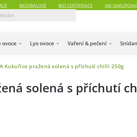
ACE
BEZOBALOVĚ
BIO CERTIFIKACE
JAK NAKUPOVA
 ovoce
Lyo ovoce
Vaření & pečení
Snída
 Kukuřice pražená solená s příchutí chilli 250g
ná solená s příchutí chi