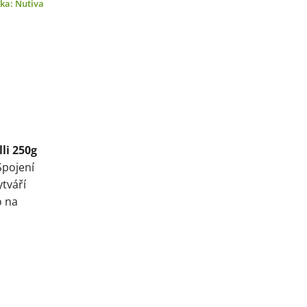
čka:
Nutiva
li 250g
Spojení
ytváří
o na