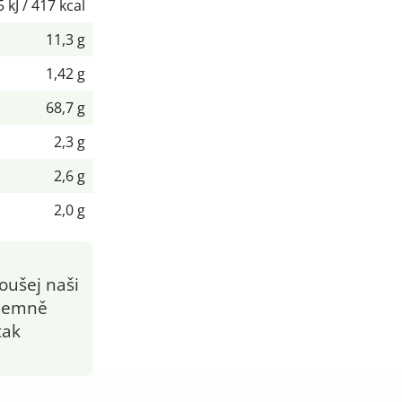
 kJ / 417 kcal
11,3 g
1,42 g
68,7 g
2,3 g
2,6 g
2,0 g
oušej naši
íjemně
tak