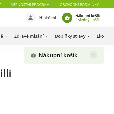
T
VĚRNOSTNÍ PROGRAM
OBCHODNÍ PODMÍNKY
Nákupní košík
Přihlášení
Prázdný košík
ně
Zdravé mlsání
Doplňky stravy
Eko drog
Nákupní košík
lli