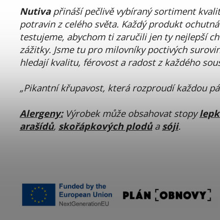
Nutiva
přináší pečlivě vybíraný sortiment kvali
potravin z celého světa. Každý produkt ochutn
testujeme, abychom ti zaručili jen ty nejlepší c
zážitky. Jsme tu pro milovníky poctivých surovin
hledají kvalitu, férovost a radost z každého sou
„Pikantní křupavost, která rozproudí každou pá
Alergeny:
Výrobek může obsahovat stopy
lep
arašídů
,
skořápkových plodů
a
sóji
.