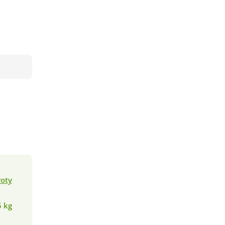
roty
5 kg