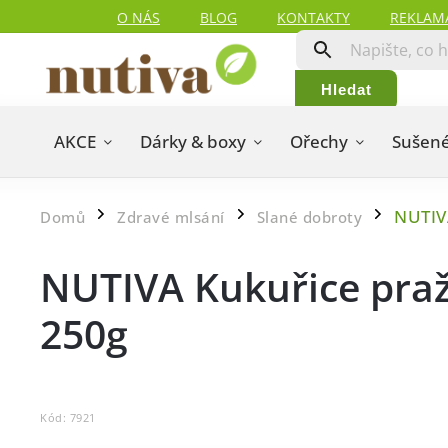
O NÁS
BLOG
KONTAKTY
REKLAM
Hledat
AKCE
Dárky & boxy
Ořechy
Sušené
NUTIVA
Domů
Zdravé mlsání
Slané dobroty
/
/
/
NUTIVA Kukuřice praže
250g
Kód:
7921