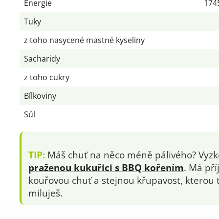
Energie
1745
Tuky
z toho nasycené mastné kyseliny
Sacharidy
z toho cukry
Bílkoviny
Sůl
TIP:
Máš chuť na něco méně pálivého? Vyzk
praženou kukuřici s BBQ kořením
. Má př
kouřovou chuť a stejnou křupavost, kterou 
miluješ.