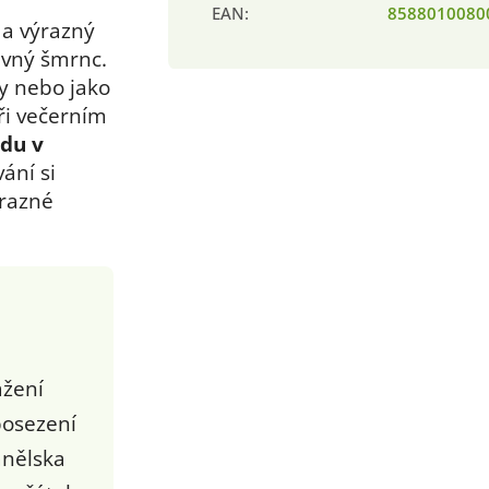
EAN
:
8588010080
a výrazný
rávný šmrnc.
vy nebo jako
i večerním
du v
ání si
ýrazné
ažení
posezení
anělska