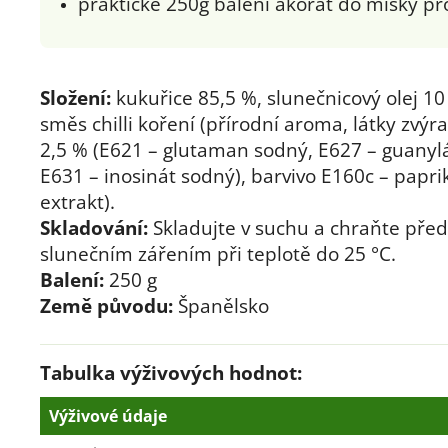
praktické 250g balení akorát do misky pr
Složení:
kukuřice 85,5 %, slunečnicový olej 10 
směs chilli koření (přírodní aroma, látky zvýra
2,5 % (E621 – glutaman sodný, E627 – guanyl
E631 – inosinát sodný), barvivo E160c – papri
extrakt).
Skladování:
Skladujte v suchu a chraňte pře
slunečním zářením při teplotě do 25 °C.
Balení:
250 g
Země původu:
Španělsko
Tabulka výživových hodnot:
Výživové údaje