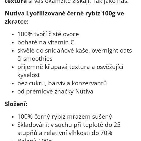
textura
si vás okamžitě získají. Tak jako nás.
Nutiva Lyofilizované černé rybíz 100g ve
zkratce:
100% tvoří čisté ovoce
bohaté na vitamín C
skvělé do snídaňové kaše, overnight oats
či smoothies
příjemně křupavá textura a osvěžující
kyselost
bez cukru, barviv a konzervantů
od prémiové značky Nutiva
Složení:
100% černý rybíz mrazem sušený
Skladování: v suchu při teplotě do 25
stupňů a relativní vlhkosti do 70%
Balení: 100g