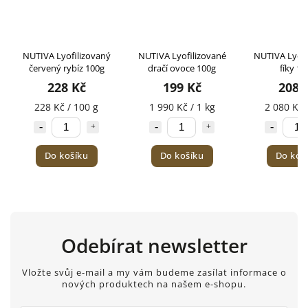
NUTIVA Lyofilizovaný
NUTIVA Lyofilizované
NUTIVA Lyofi
červený rybíz 100g
dračí ovoce 100g
fíky 10
228 Kč
199 Kč
208 
228 Kč / 100 g
1 990 Kč / 1 kg
2 080 Kč 
Do košíku
Do košíku
Do koš
Odebírat newsletter
Vložte svůj e-mail a my vám budeme zasílat informace o
nových produktech na našem e-shopu.