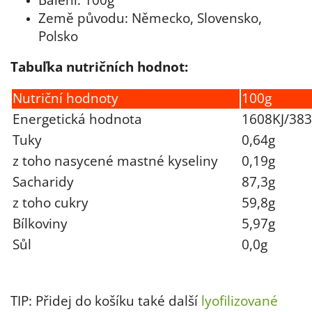
Země původu: Německo, Slovensko,
Polsko
Tabuľka nutričních hodnot:
Nutriční hodnoty
100g
Energetická hodnota
1608KJ/383
Tuky
0,64g
z toho nasycené mastné kyseliny
0,19g
Sacharidy
87,3g
z toho cukry
59,8g
Bílkoviny
5,97g
Sůl
0,0g
TIP: Přidej do košíku také další
lyofilizované