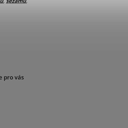
ku
,
sezamu
,
e pro vás