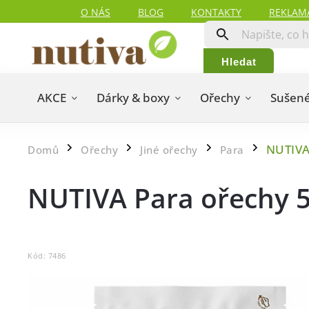
O NÁS
BLOG
KONTAKTY
REKLAM
Hledat
AKCE
Dárky & boxy
Ořechy
Sušené
NUTIVA
Domů
Ořechy
Jiné ořechy
Para
/
/
/
/
NUTIVA Para ořechy 
Kód:
7486