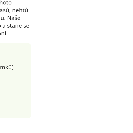
hoto
lasů, nehtů
mu. Naše
o a stane se
ní.
omků)