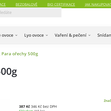
ACE
BEZOBALOVĚ
BIO CERTIFIKACE
JAK NAKUPOVA
 ovoce
Lyo ovoce
Vaření & pečení
Snída
 Para ořechy 500g
500g
Zna
387 Kč
346 Kč bez DPH