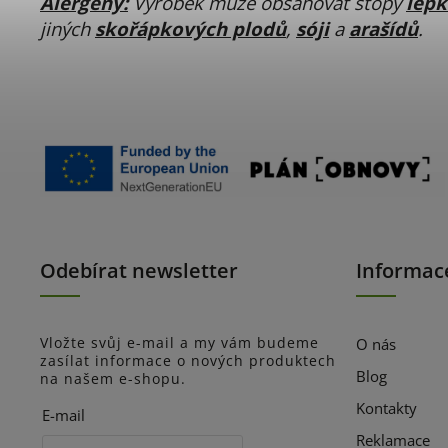
Alergeny:
Výrobek může obsahovat stopy
lep
jiných
skořápkových plodů
,
sóji
a
arašídů
.
Odebírat newsletter
Informac
Vložte svůj e-mail a my vám budeme
O nás
zasílat informace o nových produktech
Blog
na našem e-shopu.
Kontakty
E-mail
Reklamace