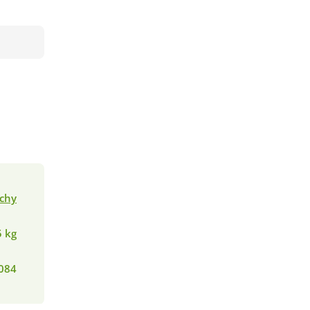
echy
5 kg
084