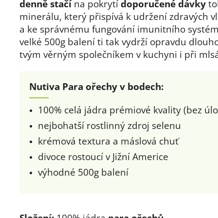
denně stačí
na pokrytí
doporučené dávky
to
minerálu, který přispívá k udržení zdravých v
a ke správnému fungování imunitního systé
velké 500g balení ti tak vydrží opravdu dlouh
tvým věrným společníkem v kuchyni i při mlsá
Nutiva Para ořechy v bodech:
100% celá jádra prémiové kvality (bez úl
nejbohatší rostlinný zdroj selenu
krémová textura a máslová chuť
divoce rostoucí v Jižní Americe
výhodné 500g balení
Složení:
100% jádra
para ořechů
.