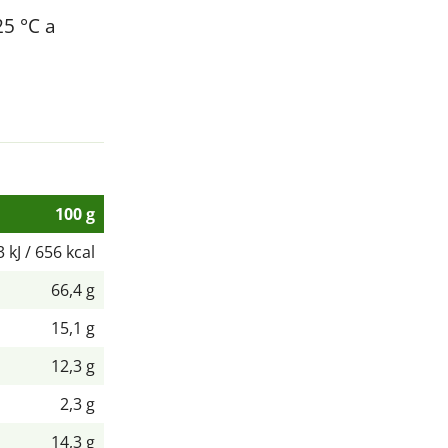
25 °C a
100 g
 kJ / 656 kcal
66,4 g
15,1 g
12,3 g
2,3 g
14,3 g