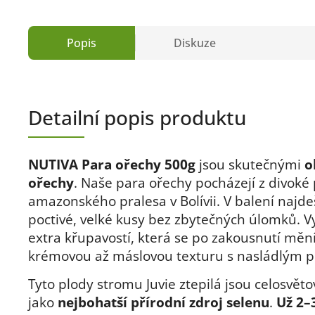
Popis
Diskuze
Detailní popis produktu
NUTIVA Para ořechy 500g
jsou skutečnými
o
ořechy
. Naše para ořechy pocházejí z divoké 
amazonského pralesa v Bolívii. V balení najde
poctivé, velké kusy bez zbytečných úlomků. V
extra křupavostí, která se po zakousnutí měn
krémovou až máslovou texturu s nasládlým 
Tyto plody stromu Juvie ztepilá jsou celosvě
jako
nejbohatší přírodní zdroj selenu
.
Už 2–