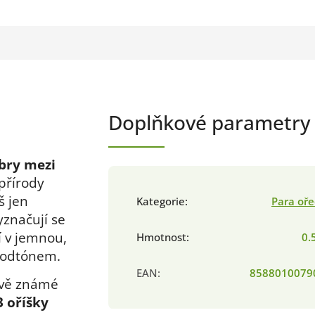
Doplňkové parametry
bry mezi
přírody
š jen
Kategorie
:
Para oř
yznačují se
í v jemnou,
Hmotnost
:
0.
podtónem.
EAN
:
8588010079
tově známé
3 oříšky