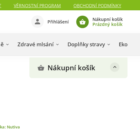
T
VĚRNOSTNÍ PROGRAM
OBCHODNÍ PODMÍNKY
Nákupní košík
Přihlášení
Prázdný košík
ně
Zdravé mlsání
Doplňky stravy
Eko drog
Nákupní košík
čka:
Nutiva