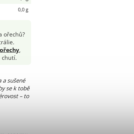
0,0 g
a ořechů?
rálie.
ořechy
,
 chutí.
a a sušené
y se k tobě
férovost – to