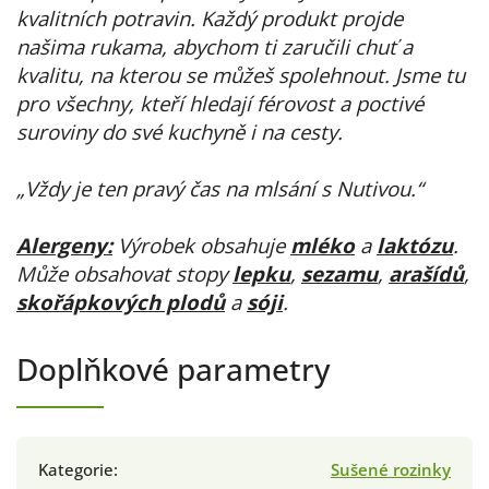
kvalitních potravin. Každý produkt projde
našima rukama, abychom ti zaručili chuť a
kvalitu, na kterou se můžeš spolehnout. Jsme tu
pro všechny, kteří hledají férovost a poctivé
suroviny do své kuchyně i na cesty.
„Vždy je ten pravý čas na mlsání s Nutivou.“
Alergeny:
Výrobek obsahuje
mléko
a
laktózu
.
Může obsahovat stopy
lepku
,
sezamu
,
arašídů
,
skořápkových plodů
a
sóji
.
Doplňkové parametry
Kategorie
:
Sušené rozinky