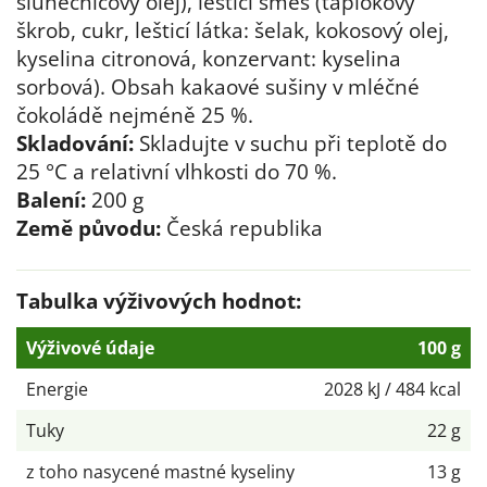
slunečnicový olej), lešticí směs (tapiokový
škrob, cukr, lešticí látka: šelak, kokosový olej,
kyselina citronová, konzervant: kyselina
sorbová). Obsah kakaové sušiny v mléčné
čokoládě nejméně 25 %.
Skladování:
Skladujte v suchu při teplotě do
25 °C a relativní vlhkosti do 70 %.
Balení:
200 g
Země původu:
Česká republika
Tabulka výživových hodnot:
Výživové údaje
100 g
Energie
2028 kJ / 484 kcal
Tuky
22 g
z toho nasycené mastné kyseliny
13 g