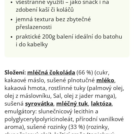
všestranné využití – jako snack i na
zdobení kaší či koláčů
jemná textura bez zbytečné
přeslazenosti
praktické 200g balení ideální do batohu
i do kabelky
Složení:
mléčná čokoláda
(66 %) (cukr,
kakaové máslo, sušené plnotučné
mléko
,
kakaová hmota, rostlinné tuky (palmový olej,
olej z máslovníku, Sal, olej z jader manga),
sušená
syrovátka
,
mléčný tuk
,
laktóza
,
emulgátory: slunečnicový lecithin a
polyglycerylpolyricinoleát, přírodní vanilkové
aroma), sušené rozinky (33 %) (rozinky,