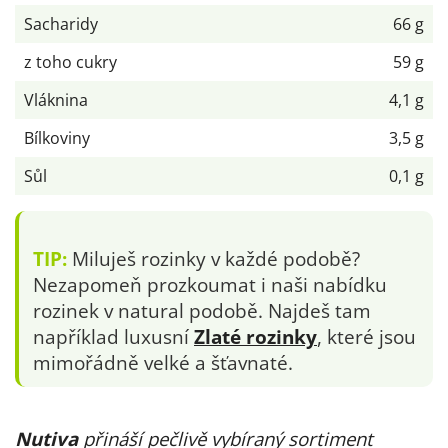
Sacharidy
66 g
z toho cukry
59 g
Vláknina
4,1 g
Bílkoviny
3,5 g
Sůl
0,1 g
TIP:
Miluješ rozinky v každé podobě?
Nezapomeň prozkoumat i naši nabídku
rozinek v natural podobě. Najdeš tam
například luxusní
Zlaté rozinky
, které jsou
mimořádně velké a šťavnaté.
Nutiva
přináší pečlivě vybíraný sortiment