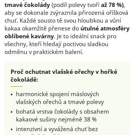
tmavé čokolády
(podíl polevy tvoří
až 78 %)
,
aby se dokonale zvýraznila přirozená oříšková
chuť. Každé sousto tě svou hloubkou a vůní
kakaa okamžitě přenese do
útulné atmosféry
oblíbené kavárny
. Je to ideální snack pro
všechny, kteří hledají poctivou sladkou
odměnu v praktickém balení.
Proč ochutnat vlašské ořechy v hořké
čokoládě:
harmonické spojení máslových
vlašských ořechů a tmavé polevy
bohatá vrstva čokolády s obsahem
kakaové sušiny nejméně 38 %
intenzivní a vyvážená chuť bez