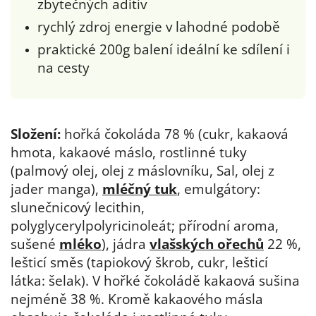
zbytečných aditiv
rychlý zdroj energie v lahodné podobě
praktické 200g balení ideální ke sdílení i
na cesty
Složení:
hořká čokoláda 78 % (cukr, kakaová
hmota, kakaové máslo, rostlinné tuky
(palmový olej, olej z máslovníku, Sal, olej z
jader manga),
mléčný tuk
, emulgátory:
slunečnicový lecithin,
polyglycerylpolyricinoleát; přírodní aroma,
sušené
mléko
), jádra
vlašských ořechů
22 %,
lešticí směs (tapiokový škrob, cukr, lešticí
látka: šelak). V hořké čokoládě kakaová sušina
nejméně 38 %. Kromě kakaového másla