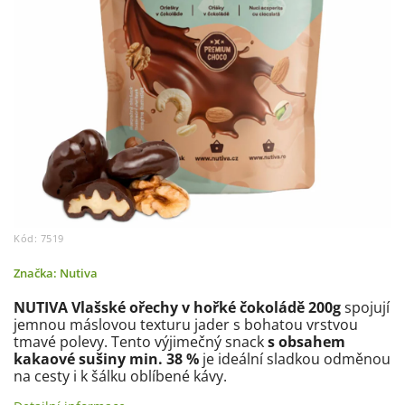
Kód:
7519
Značka:
Nutiva
NUTIVA Vlašské ořechy v hořké čokoládě 200g
spojují
jemnou máslovou texturu jader s bohatou vrstvou
tmavé polevy. Tento výjimečný snack
s obsahem
kakaové sušiny min. 38 %
je ideální sladkou odměnou
na cesty i k šálku oblíbené kávy.