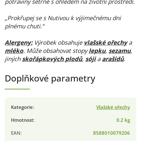
potraviny šetrně s ohledem na životní prostředí.
„Prokřupej se s Nutivou k výjimečnému dni
plnému chuti.“
Alergeny:
Výrobek obsahuje
vlašské ořechy
a
mléko
. Může obsahovat stopy
lepku
,
sezamu
,
jiných
skořápkových plodů
,
sóji
a
arašídů
.
Doplňkové parametry
Kategorie
:
Vlašské ořechy
Hmotnost
:
0.2 kg
EAN
:
8588010079206