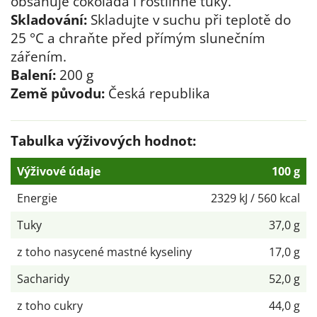
obsahuje čokoláda i rostlinné tuky.
Skladování:
Skladujte v suchu při teplotě do
25 °C a chraňte před přímým slunečním
zářením.
Balení:
200 g
Země původu:
Česká republika
Tabulka výživových hodnot:
Výživové údaje
100 g
Energie
2329 kJ / 560 kcal
Tuky
37,0 g
z toho nasycené mastné kyseliny
17,0 g
Sacharidy
52,0 g
z toho cukry
44,0 g