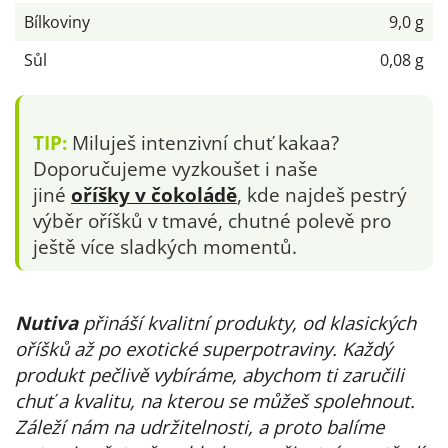
Bílkoviny
9,0 g
Sůl
0,08 g
TIP:
Miluješ intenzivní chuť kakaa?
Doporučujeme vyzkoušet i naše
jiné
oříšky v čokoládě
, kde najdeš pestrý
výběr oříšků v tmavé, chutné polevě pro
ještě více sladkých momentů.
Nutiva
přináší kvalitní produkty, od klasických
oříšků až po exotické superpotraviny. Každý
produkt pečlivě vybíráme, abychom ti zaručili
chuť a kvalitu, na kterou se můžeš spolehnout.
Záleží nám na udržitelnosti, a proto balíme