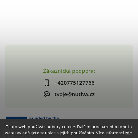
Zákaznická podpora:
+420775127766
tvoje@nutiva.cz
Tento web používá soubory cookie. Dalším procházením tohoto
webu vyjadřujete souhlas s jejich používáním. Více informací
zde
.