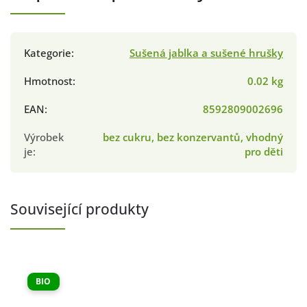
Kategorie
:
Sušená jablka a sušené hrušky
Hmotnost
:
0.02 kg
EAN
:
8592809002696
Výrobek
bez cukru, bez konzervantů, vhodný
je
:
pro děti
Související produkty
BIO