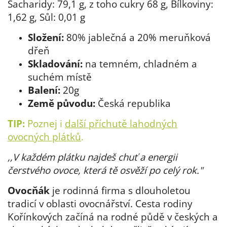
Sacharidy: 79,1 g, z toho cukry 68 g, Bílkoviny:
1,62 g, Sůl: 0,01 g
Složení:
80% jablečná a 20% meruňková
dřeň
Skladování:
na temném, chladném a
suchém místě
Balení:
20g
Země původu:
Česká republika
TIP:
Poznej i
další příchutě lahodných
ovocných plátků
.
,,V každém plátku najdeš chuť a energii
čerstvého ovoce, která tě osvěží po celý rok."
Ovocňák
je rodinná firma s dlouholetou
tradicí v oblasti ovocnářství. Cesta rodiny
Kořínkových začíná na rodné půdě v českých a