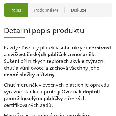
Popis
Podobné (4)
Diskuze
Detailní popis produktu
Každý šťavnatý plátek v sobě ukrývá
čerstvost
a svěžest českých jablíček a meruněk
.
Sušení při nízkých teplotách skvěle zvýrazní
chuť a vůni ovoce a zachová všechny jeho
cenné složky a živiny
.
Chuť meruněk v ovocných plátcích je opravdu
výrazně sladká a proto ji Ovocňák
doplnil
jemně kyselými jablíčky
z českých
certifikovaných sadů.
Meruňky jsou známé svým
vysokým