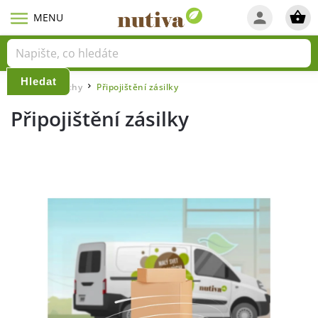
Hledat
Domů
Ořechy
Připojištění zásilky
/
/
Připojištění zásilky