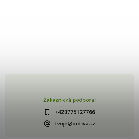
Zákaznická podpora:
+420775127766
tvoje@nutiva.cz