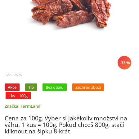
–33 %
Kód:
2676
Akce
Tip
Bez obalu
Zachraň zboží
1ks = 100g
Značka:
FarmLand
Cena za 100g. Vyber si jakékoliv množství na
váhu. 1 kus = 100g. Pokud chceš 800g, stačí
kliknout na šipku 8-krát.