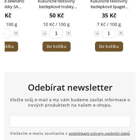
y ze zeleného
Kukuřičné těstoviny
Kukuřičné těstoviny
 trubky SAM
bezlepkové trubky
bezlepkové špagety
LS 250g
SAM MILLS 500g
SAM MILLS 500g
5 Kč
50 Kč
35 Kč
č / 100 g
10 Kč / 100 g
7 Kč / 100 g
 košíku
Do košíku
Do košíku
Odebírat newsletter
Vložte svůj e-mail a my vám budeme zasílat informace o
nových produktech na našem e-shopu.
Vložením e-mailu souhlasíte s
podmínkami ochrany osobních údajů