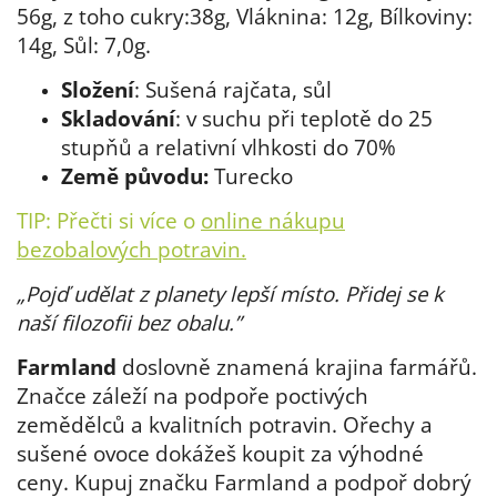
56g, z toho cukry:38g, Vláknina: 12g, Bílkoviny:
14g,
Sůl:
7,0g.
Složení
: Sušená rajčata, sůl
Skladování
: v suchu při teplotě do 25
stupňů a relativní vlhkosti do 70%
Země původu:
Turecko
TIP: Přečti si více o
online nákupu
bezobalových potravin
.
„
Pojď udělat z planety lepší místo. Přidej se k
naší filozofii bez obalu.
”
Farmland
doslovně znamená krajina farmářů.
Značce záleží na podpoře poctivých
zemědělců a kvalitních potravin. Ořechy a
sušené ovoce dokážeš koupit za výhodné
ceny. Kupuj značku Farmland a podpoř dobrý