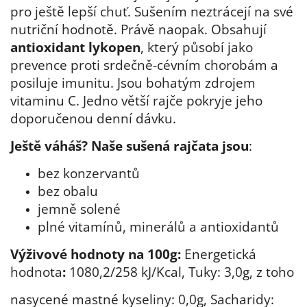
pro ještě lepší chuť. Sušením neztrácejí na své
nutriční hodnotě. Právě naopak. Obsahují
antioxidant lykopen
, který působí jako
prevence proti srdečně-cévním chorobám a
posiluje imunitu. Jsou bohatým zdrojem
vitaminu C. Jedno větší rajče pokryje jeho
doporučenou denní dávku.
Ještě váháš? Naše sušená rajčata jsou
:
bez konzervantů
bez obalu
jemně solené
plné vitamínů, minerálů a antioxidantů
Výživové hodnoty na 100g:
Energetická
hodnota
:
1080,2/258 kJ/Kcal, Tuky: 3,0g, z toho
nasycené mastné kyseliny:
0,0g, Sacharidy: