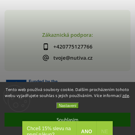
Zákaznická podpora:
+420775127766
tvoje@nutiva.cz
Tento web používá soubory cookie. Dalším procházením tohoto
webu vyjadřujete souhlas s jejich používáním. Více informací
zde
.
Nastavení
Copyright 2026
nutiva.cz
. Všechna práva vyhrazena.
Vytvořil
Shoptet
| Design
Shoptak.cz
Souhlasím
Chceš 15% slevu na
Akce 2+1 Křupavé jahody / mango
ANO
NE
první nákup?