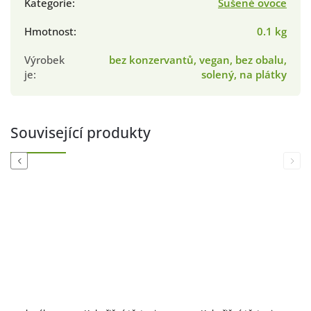
Kategorie
:
Sušené ovoce
Hmotnost
:
0.1 kg
Výrobek
bez konzervantů, vegan, bez obalu,
je
:
solený, na plátky
Související produkty
Previous
Next