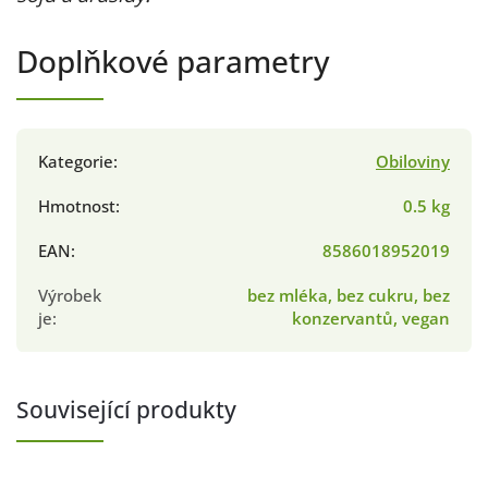
Doplňkové parametry
Kategorie
:
Obiloviny
Hmotnost
:
0.5 kg
EAN
:
8586018952019
Výrobek
bez mléka, bez cukru, bez
je
:
konzervantů, vegan
Související produkty