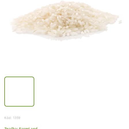
Kód:
1359
Značka:
FarmLand