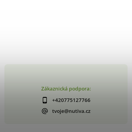
Zákaznická podpora:
+420775127766
tvoje@nutiva.cz