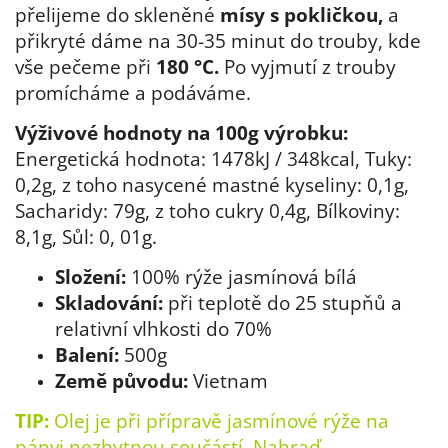
přelijeme do skleněné
mísy s pokličkou,
a
přikryté dáme na 30-35 minut do trouby, kde
vše pečeme při
180 °C.
Po vyjmutí z trouby
promícháme a podáváme.
Výživové hodnoty na 100g výrobku:
Energetická hodnota: 1478kJ / 348kcal, Tuky:
0,2g, z toho nasycené mastné kyseliny: 0,1g,
Sacharidy: 79g, z toho cukry 0,4g, Bílkoviny:
8,1g, Sůl: 0, 01g.
Složení:
100% rýže jasmínová bílá
Skladování:
při teplotě do 25 stupňů a
relativní vlhkosti do 70%
Balení:
500g
Země původu:
Vietnam
TIP:
Olej je při přípravě jasmínové rýže na
pánvi nezbytnou součástí. Nahraď