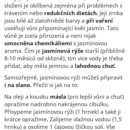
složení je oblíbená zejména při problémech s
trávením nebo
redukčních dietách.
Její zrnka
jsou bílé až zlatohnědé barvy a
při vaření
uvolňují vůni připomínající květ jasmín. Tato
vůně je zcela přirozená a není nijak
umocněna chemikáliemi
s jasmínovou
aroma. Čím je
jasmínová rýže
starší (přibližně
8-10 měsíců od sklizně), tím více vody je třeba
přidat, aby měla jemnou a
lahodnou chuť.
Samozřejmě, jasmínovou rýži můžeš připravit
i na slano.
Přečti si jak na to:
Na oleji a kousku
másla
(pro lepší vůni a chuť)
opražíme nadrobno nakrájenou cibulku.
Přisypeme jasmínovou rýži (1 hrnek) a také ji
krátce opražíme
.
Zalijeme vlažnou vodou (1,5
hrnku) a osolíme 1 čajovou lžičkou soli. Vše