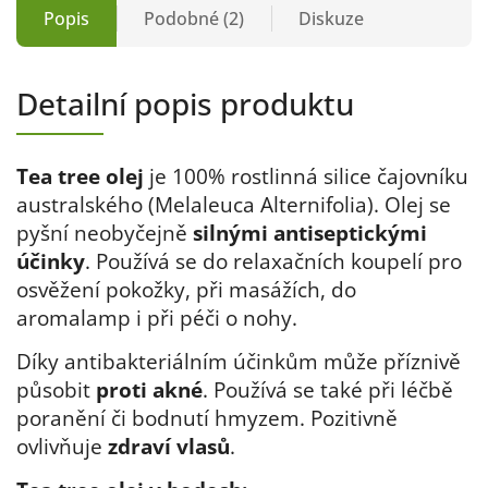
Popis
Podobné (2)
Diskuze
Detailní popis produktu
Tea tree olej
je 100% rostlinná silice čajovníku
australského (Melaleuca Alternifolia). Olej se
pyšní neobyčejně
silnými antiseptickými
účinky
. Používá se do relaxačních koupelí pro
osvěžení pokožky, při masážích, do
aromalamp i při péči o nohy.
Díky antibakteriálním účinkům může příznivě
působit
proti akné
. Používá se také při léčbě
poranění či bodnutí hmyzem. Pozitivně
ovlivňuje
zdraví vlasů
.