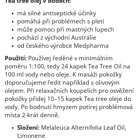
Tea tree olej v bodech:
má silné antiseptické účinky
pomáhá při problémech s pletí
může pomoci při mastných lupech
pochází z východní Austrálie
od českého výrobce Medpharma
Použití:
Používej ředěné v minimálním
poměru 1:100, tedy 24 kapek Tea Tree Oil na
100 ml vody nebo oleje. K masáži pokožky
doporučujeme ředit například s olivovým
olejem. Při relaxačních koupelích pro osvěžení
pokožky přidej 10–15 kapek Tea tree oleje do
vody. Po bodnutí hmyzem potírej problémová
místa 2-krát denně.
Složení:
Melaleuca Alternifolia Leaf Oil,
Limonene