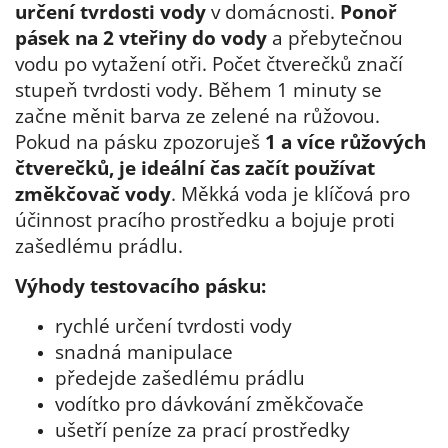
určení tvrdosti vody
v domácnosti.
Ponoř
pásek na 2 vteřiny
do vody
a přebytečnou
vodu po vytažení otři. Počet čtverečků značí
stupeň tvrdosti vody. Během 1 minuty se
začne měnit barva ze zelené na růžovou.
Pokud na pásku zpozoruješ
1 a více růžových
čtverečků, je ideální čas začít používat
změkčovač vody
. Měkká voda je klíčová pro
účinnost pracího prostředku a bojuje proti
zašedlému prádlu.
Výhody testovacího pásku:
rychlé určení tvrdosti vody
snadná manipulace
předejde zašedlému prádlu
vodítko pro dávkování změkčovače
ušetří peníze za prací prostředky