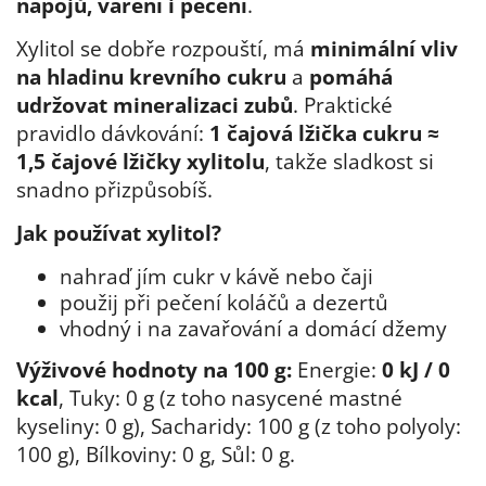
nápojů, vaření i pečení
.
Xylitol se dobře rozpouští, má
minimální vliv
na hladinu krevního cukru
a
pomáhá
udržovat mineralizaci zubů
. Praktické
pravidlo dávkování:
1 čajová lžička cukru ≈
1,5 čajové lžičky xylitolu
, takže sladkost si
snadno přizpůsobíš.
Jak používat xylitol?
nahraď jím cukr v kávě nebo čaji
použij při pečení koláčů a dezertů
vhodný i na zavařování a domácí džemy
Výživové hodnoty na 100 g:
Energie:
0 kJ / 0
kcal
, Tuky: 0 g (z toho nasycené mastné
kyseliny: 0 g), Sacharidy: 100 g (z toho polyoly:
100 g), Bílkoviny: 0 g, Sůl: 0 g.