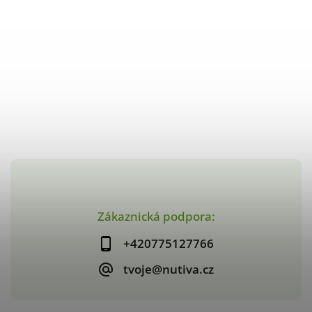
Zákaznická podpora:
+420775127766
tvoje@nutiva.cz