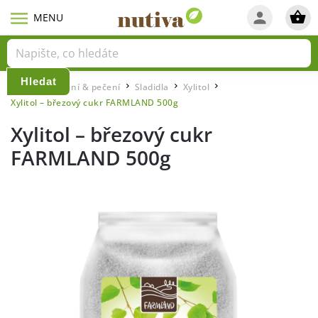
Hledat
Domů
Vaření & pečení
Sladidla
Xylitol
/
/
/
/
Xylitol – březový cukr FARMLAND 500g
Xylitol – březový cukr
FARMLAND 500g