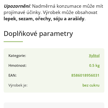
Upozornění
:
Nadměrná konzumace může mít
projímavé účinky. Výrobek může obsahovat
lepek, sezam, ořechy, sóju a arašídy
.
Doplňkové parametry
Kategorie
:
Xylitol
Hmotnost
:
0.5 kg
EAN
:
8586018956031
Výrobek je
:
bez cukru