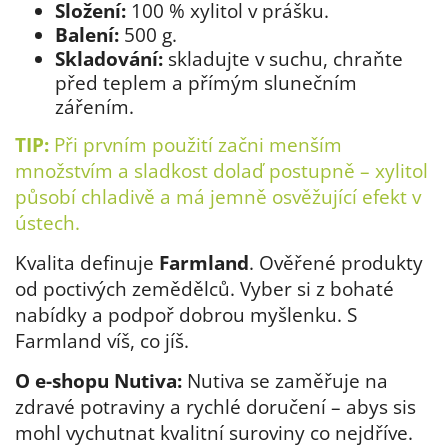
Složení:
100 % xylitol v prášku.
Balení:
500 g.
Skladování:
skladujte v suchu, chraňte
před teplem a přímým slunečním
zářením.
TIP:
Při prvním použití začni menším
množstvím a sladkost dolaď postupně – xylitol
působí chladivě a má jemně osvěžující efekt v
ústech.
Kvalita definuje
Farmland
. Ověřené produkty
od poctivých zemědělců. Vyber si z bohaté
nabídky a podpoř dobrou myšlenku. S
Farmland víš, co jíš.
O e-shopu Nutiva:
Nutiva se zaměřuje na
zdravé potraviny a rychlé doručení – abys sis
mohl vychutnat kvalitní suroviny co nejdříve.