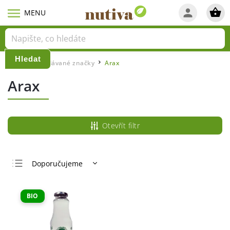
Hledat
Domů
Prodávané značky
Arax
/
/
Arax
Otevřít filtr
Doporučujeme
Nejlevnější
Nejdražší
BIO
Nejprodávanější
Abecedně