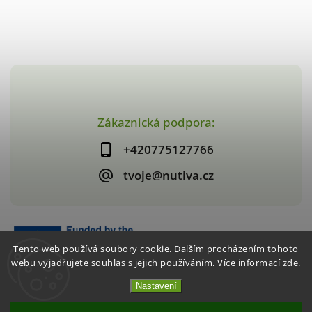
Zákaznická podpora:
+420775127766
tvoje@nutiva.cz
Tento web používá soubory cookie. Dalším procházením tohoto
webu vyjadřujete souhlas s jejich používáním. Více informací
zde
.
Nastavení
Copyright 2026
nutiva.cz
. Všechna práva vyhrazena.
Vytvořil
Shoptet
| Design
Shoptak.cz