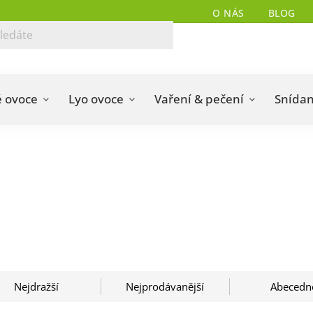
O NÁS
BLOG
 ovoce
Lyo ovoce
Vaření & pečení
Snída
Nejdražší
Nejprodávanější
Abecedn