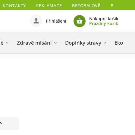
KONTAKTY
REKLAMACE
BEZOBALOVĚ
BIO CERTIF
Nákupní košík
Přihlášení
Prázdný košík
ně
Zdravé mlsání
Doplňky stravy
Eko drog
ě