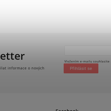
etter
Vložením e-mailu souhlasíte
ílat informace o nových
Přihlásit se