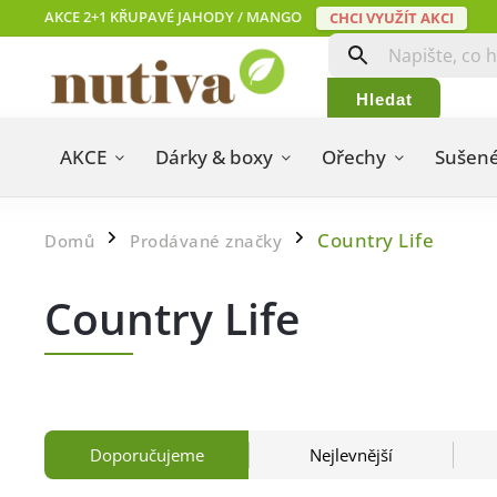
AKCE 2+1 KŘUPAVÉ JAHODY / MANGO
CHCI VYUŽÍT AKCI
Hledat
AKCE
Dárky & boxy
Ořechy
Sušené
Country Life
Domů
Prodávané značky
/
/
Country Life
Doporučujeme
Nejlevnější