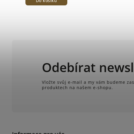
Do košíku
Odebírat newsl
Vložte svůj e-mail a my vám budeme zas
produktech na našem e-shopu.