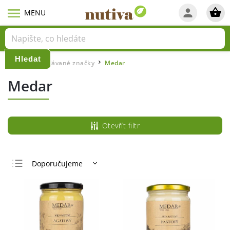
Hledat
Domů
Prodávané značky
Medar
/
/
Medar
Otevřít filtr
Doporučujeme
Nejlevnější
Nejdražší
Nejprodávanější
Abecedně