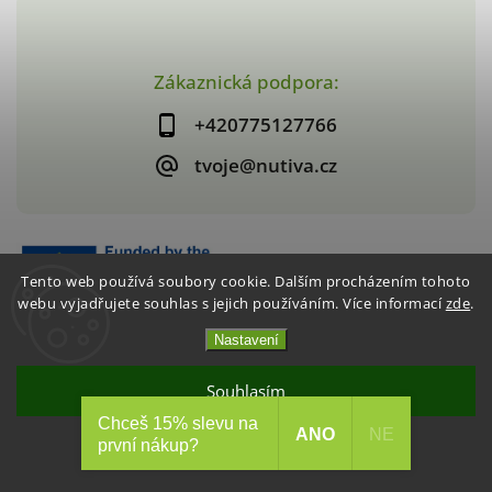
Zákaznická podpora:
+420775127766
tvoje@nutiva.cz
Tento web používá soubory cookie. Dalším procházením tohoto
webu vyjadřujete souhlas s jejich používáním. Více informací
zde
.
Nastavení
Copyright 2026
nutiva.cz
. Všechna práva vyhrazena.
Vytvořil
Shoptet
| Design
Shoptak.cz
Souhlasím
Chceš 15% slevu na
Akce 2+1 Křupavé jahody / mango
ANO
NE
první nákup?
Odmítnout
CHCI VYUŽÍT AKCI