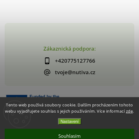
Zákaznická podpora:
+420775127766
tvoje@nutiva.cz
Tento web používá soubory cookie. Dalším procházením tohoto
webu vyjadřujete souhlas s jejich používáním. Více informací
zde
.
Nastavení
Copyright 2026
nutiva.cz
. Všechna práva vyhrazena.
Vytvořil
Shoptet
| Design
Shoptak.cz
Souhlasím