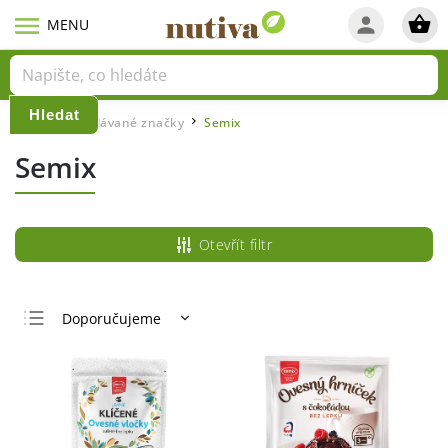
Hledat
Domů
Prodávané značky
Semix
/
/
Semix
Otevřít filtr
Doporučujeme
Nejlevnější
Nejdražší
Nejprodávanější
Abecedně