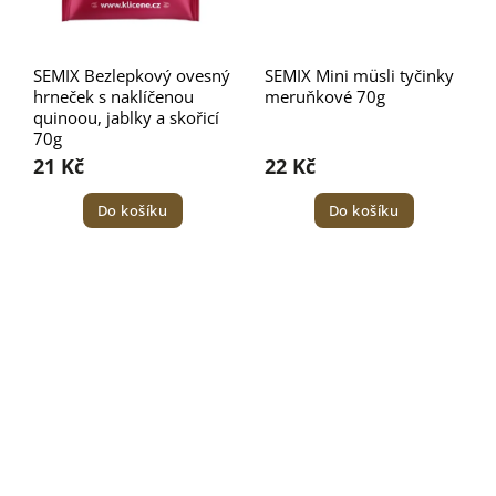
SEMIX Bezlepkový ovesný
SEMIX Mini müsli tyčinky
hrneček s naklíčenou
meruňkové 70g
quinoou, jablky a skořicí
70g
21 Kč
22 Kč
Do košíku
Do košíku