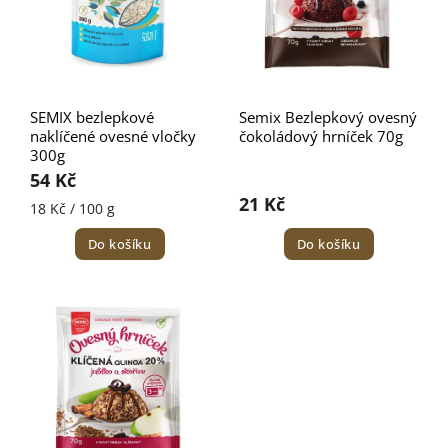
SEMIX bezlepkové
Semix Bezlepkový ovesný
naklíčené ovesné vločky
čokoládový hrníček 70g
300g
54 Kč
21 Kč
18 Kč / 100 g
Do košíku
Do košíku