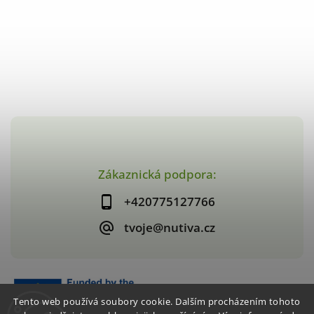
Zákaznická podpora:
+420775127766
tvoje@nutiva.cz
Tento web používá soubory cookie. Dalším procházením tohoto