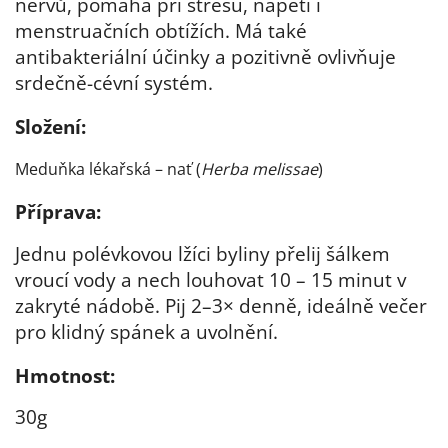
nervů, pomáhá při stresu, napětí i
menstruačních obtížích. Má také
antibakteriální účinky a pozitivně ovlivňuje
srdečně-cévní systém.
Složení:
Meduňka lékařská – nať (
Herba melissae
)
Příprava:
Jednu polévkovou lžíci byliny přelij šálkem
vroucí vody a nech louhovat 10 – 15 minut v
zakryté nádobě. Pij 2–3× denně, ideálně večer
pro klidný spánek a uvolnění.
Hmotnost:
30g