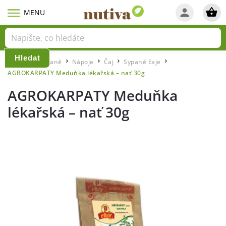
Hledat
Domů
Snídaně
Nápoje
Čaj
Sypané čaje
/
/
/
/
/
AGROKARPATY Meduňka lékařská – nať 30g
AGROKARPATY Meduňka
lékařská – nať 30g