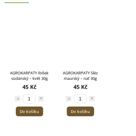
AGROKARPATY Ibišek
AGROKARPATY Sléz
súdánský – květ 30g
maurský – nať 30g
45 Kč
45 Kč
Do košíku
Do košíku