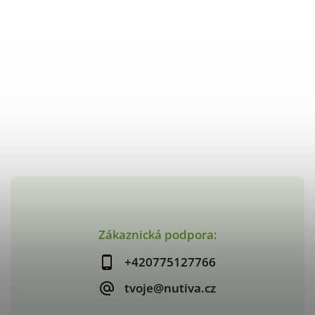
Zákaznická podpora:
+420775127766
tvoje@nutiva.cz