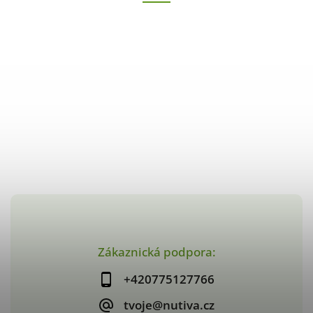
Zákaznická podpora:
+420775127766
tvoje@nutiva.cz