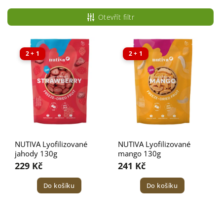
Nejlevnější
Otevřít filtr
Nejdražší
Nejprodávanější
2 + 1
2 + 1
Abecedně
NUTIVA Lyofilizované
NUTIVA Lyofilizované
jahody 130g
mango 130g
229 Kč
241 Kč
Do košíku
Do košíku