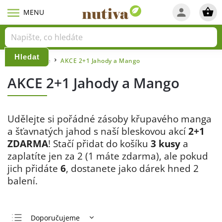
Hledat
Domů
Akce
AKCE 2+1 Jahody a Mango
/
/
AKCE 2+1 Jahody a Mango
Udělejte si pořádné zásoby křupavého manga
a šťavnatých jahod s naší bleskovou akcí
2+1
ZDARMA
! Stačí přidat do košíku
3 kusy
a
zaplatíte jen za 2 (1 máte zdarma), ale pokud
jich přidáte
6
, dostanete jako dárek hned 2
balení.
Doporučujeme