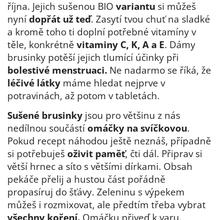
října. Jejich sušenou BIO
variantu
si můžeš
nyní
dopřát už teď
. Zasytí tvou chuť na sladké
a kromě toho ti doplní potřebné vitamíny v
těle, konkrétně
vitaminy C, K, A a E
. Dámy
brusinky potěší jejich tlumící účinky při
bolestivé menstruaci.
Ne nadarmo se říká, že
léčivé látky
máme hledat nejprve v
potravinách, až potom v tabletách.
Sušené brusinky
jsou pro většinu z nás
nedílnou součástí
omáčky na svíčkovou
.
Pokud recept náhodou ještě neznáš, případně
si potřebuješ
oživit paměť
, čti dál. Připrav si
větší hrnec a síto s většími dírkami. Obsah
pekáče přelij a hustou část pořádně
propasíruj do šťávy. Zeleninu s výpekem
můžeš i rozmixovat, ale předtím třeba vybrat
všechny koření.
Omáčku přiveď k varu.