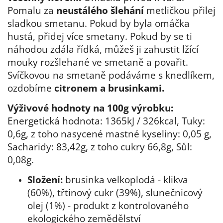
Pomalu za
neustálého šlehání
metličkou přilej
sladkou smetanu. Pokud by byla omáčka
hustá, přidej více smetany. Pokud by se ti
náhodou zdála řídká, můžeš ji zahustit lžící
mouky rozšlehané ve smetaně a povařit.
Svíčkovou na smetaně podáváme s knedlíkem,
ozdobíme
citronem a brusinkami.
Výživové hodnoty na 100g výrobku:
Energetická hodnota: 1365kJ / 326kcal, Tuky:
0,6g, z toho nasycené mastné kyseliny: 0,05 g,
Sacharidy: 83,42g, z toho cukry 66,8g, Sůl:
0,08g.
Složení:
brusinka velkoplodá - klikva
(60%), třtinový cukr (39%), slunečnicový
olej (1%) - produkt z kontrolovaného
ekologického zemědělství