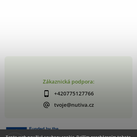
Zákaznická podpora:
+420775127766
tvoje@nutiva.cz