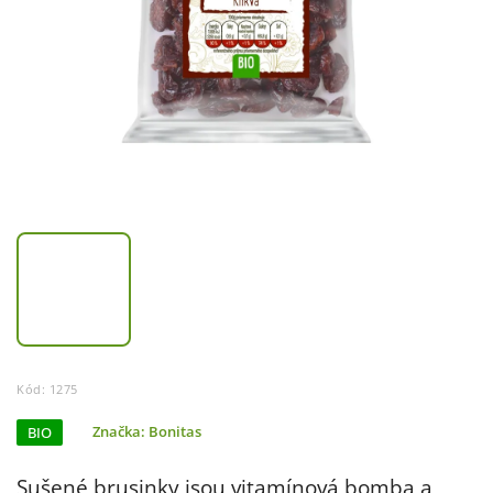
Kód:
1275
BIO
Značka:
Bonitas
Sušené brusinky jsou vitamínová bomba a