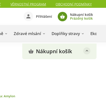
T
VĚRNOSTNÍ PROGRAM
OBCHODNÍ PODMÍNKY
Nákupní košík
Přihlášení
Prázdný košík
ně
Zdravé mlsání
Doplňky stravy
Eko dro
Nákupní košík
ka:
Amylon