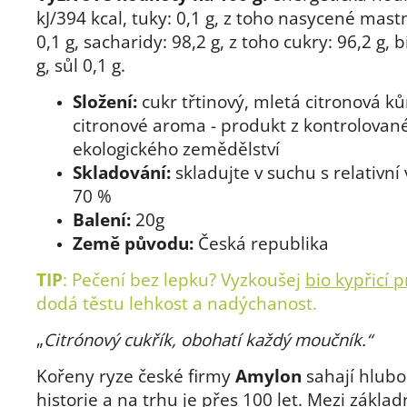
kJ/394 kcal, tuky: 0,1 g, z toho nasycené mast
0,1 g, sacharidy: 98,2 g, z toho cukry: 96,2 g, b
g, sůl 0,1 g.
Složení:
cukr třtinový, mletá citronová ků
citronové aroma - produkt z kontrolovan
ekologického zemědělství
Skladování:
skladujte v suchu s relativní 
70 %
Balení:
20g
Země původu:
Česká republika
TIP
:
Pečení bez lepku? Vyzkoušej
bio kypřicí 
dodá těstu lehkost a nadýchanost.
„
Citrónový cukřík, obohatí každý moučník.“
Kořeny ryze české firmy
Amylon
sahají hlubo
historie a na trhu je přes 100 let. Mezi základ