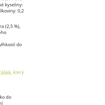
né kyseliny:
ílkoviny: 0,2
ra (2,5 %),
ého
vlhkostí do
prášek
, který
ko do
ní