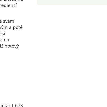
rediencí
Ve svém
ovým a poté
ěsí
ví na
iž hotový
nota: 1 673