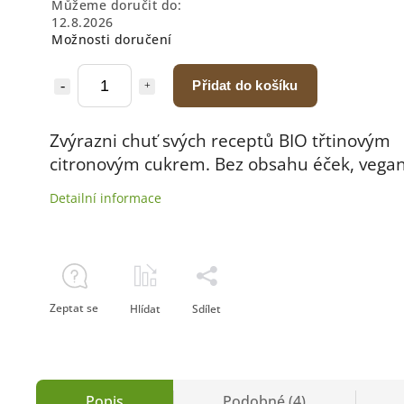
Můžeme doručit do:
12.8.2026
Možnosti doručení
Přidat do košíku
Zvýrazni chuť svých receptů BIO třtinovým
citronovým cukrem. Bez obsahu éček, vegan
Detailní informace
Zeptat se
Hlídat
Sdílet
Popis
Podobné (4)