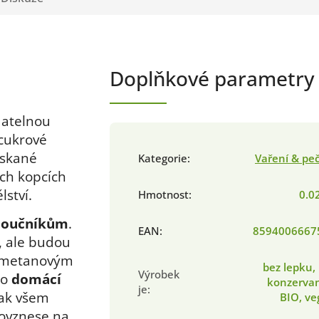
Doplňkové parametry
datelnou
 cukrové
ískané
Kategorie
:
Vaření & pe
ch kopcích
lství.
Hmotnost
:
0.0
moučníkům
.
EAN
:
8594006667
, ale budou
metanovým
bez lepku,
Výrobek
do
domácí
konzervan
je
:
jak všem
BIO, v
povznese na