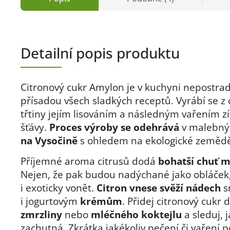
Detailní popis produktu
Citronový cukr Amylon je v kuchyni nepostra
přísadou všech sladkých receptů. Vyrábí se z
třtiny jejím lisováním a následným vařením z
šťávy.
Proces výroby se odehrává
v malebný
na Vysočině
s ohledem na ekologické zemědě
Příjemné aroma citrusů dodá
bohatší chuť 
Nejen, že pak budou nadýchané jako obláček
i exoticky vonět.
Citron vnese svěží nádech
s
i jogurtovým
krémům
. Přidej citronový cukr 
zmrzliny
nebo
mléčného koktejlu
a sleduj, 
zachutná. Zkrátka jakékoliv pečení či vaření 