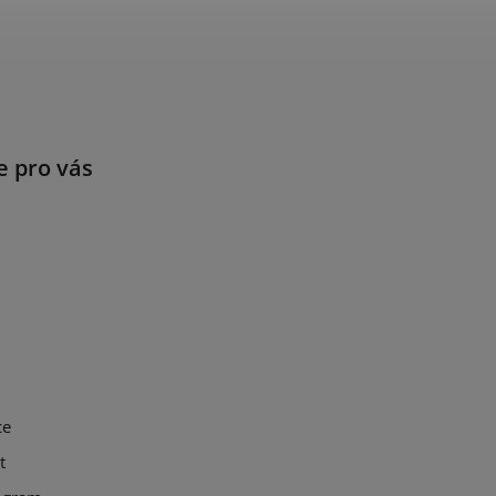
e pro vás
ce
t