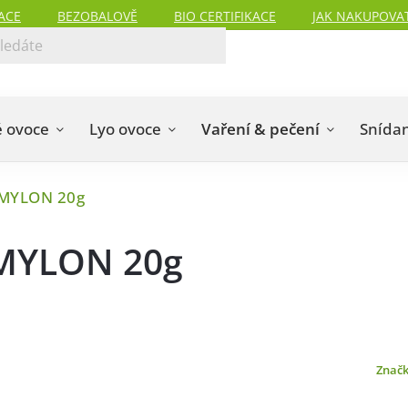
ACE
BEZOBALOVĚ
BIO CERTIFIKACE
JAK NAKUPOVA
 ovoce
Lyo ovoce
Vaření & pečení
Snída
AMYLON 20g
AMYLON 20g
Znač