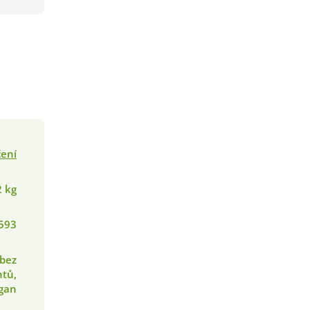
čení
2 kg
593
 bez
tů,
egan