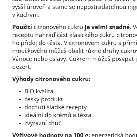
vyšší úroveň a stane se nepostradatelnou ing
v kuchyni.
Použití
citronového cukru
je velmi snadné
. 
receptu nahraď část klasického cukru citron
ho přidej do těsta. V citronovém cukru s přím
moučkového můžeš obalit různé druhy cukro
Vánoce nebo oslavy. Cukrem můžeš posypat j
dezert.
Výhody citronového cukru:
BIO kvalita
český produkt
dochutí sladké recepty
ideální do krémů a těsta
zvýrazní chuť
Výživové hodnoty na 100 g:
energetická hod