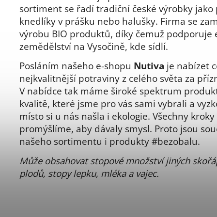
sortiment se řadí tradiční české výrobky jako
knedlíky v prášku nebo halušky. Firma se za
výrobu BIO produktů, díky čemuž podporuje 
zemědělství na Vysočině, kde sídlí.
Posláním našeho e-shopu
Nutiva
je nabízet c
nejkvalitnější potraviny z celého světa za pří
V nabídce tak máme široké spektrum produkt
kvalitě, které jsme pro vás sami vybrali a vyzk
místo si u nás našla i ekologie. Všechny kroky 
promýšlíme, aby dávaly smysl. Proto jsou sou
našeho sortimentu i produkty #bezobalu.
Může obsahovat stopové množství jiných skoř
plodů, stopy lepku, mléka a vajec.