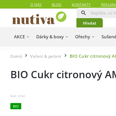
O NÁS
BLOG
KONTAKTY
REKLAM
Hledat
AKCE
Dárky & boxy
Ořechy
Sušené
BIO Cukr citronový 
Domů
Vaření & pečení
/
/
BIO Cukr citronový 
Kód:
4164
BIO