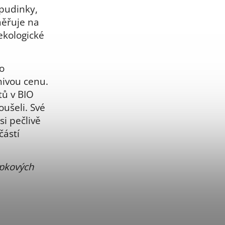
 pudinky,
měřuje na
ekologické
o
znivou cenu.
ů v BIO
oušeli. Své
si pečlivě
částí
ápkových