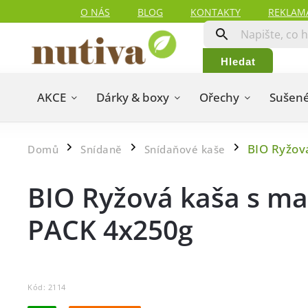
O NÁS
BLOG
KONTAKTY
REKLAM
Hledat
AKCE
Dárky & boxy
Ořechy
Sušené
BIO Ryžov
Domů
Snídaně
Snídaňové kaše
/
/
/
BIO Ryžová kaša s m
PACK 4x250g
Kód:
2114