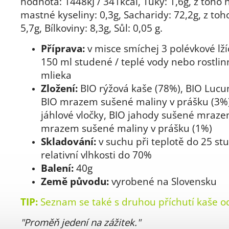
hodnota: 1448kJ / 341kcal, Tuky: 1,6g, z toho
mastné kyseliny: 0,3g, Sacharidy: 72,2g, z toh
5,7g, Bílkoviny: 8,3g, Sůl: 0,05 g.
Příprava:
v misce smíchej 3 polévkové lží
150 ml studené / teplé vody nebo rostli
mlieka
Zložení:
BIO rýžová kaše (78%), BIO Lucu
BIO mrazem sušené maliny v prášku (3%)
jáhlové vločky, BIO jahody sušené mraze
mrazem sušené maliny v prášku (1%)
Skladování:
v suchu při teplotě do 25 st
relativní vlhkosti do 70%
Balení:
40g
Země původu:
vyrobené na Slovensku
TIP:
Seznam se také s druhou příchutí kaše 
"Proměň jedení na zážitek."