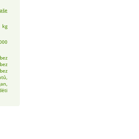
aše
1 kg
000
 bez
 bez
 bez
tů,
gan,
děti