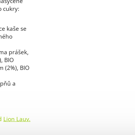
 nasycené
o cukry:
ce kaše se
nného
ma prášek,
, BIO
m (2%), BIO
upňů a
od
Lion Lauv
.