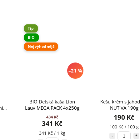
Tip
BIO
Nejvýhodnější
–21 %
BIO Detská kaša Lion
Kešu krém s jaho
mi
Lauv MEGA PACK 4x250g
NUTIVA 190g
190 Kč
434 Kč
341 Kč
100 Kč / 100 g
341 Kč / 1 kg