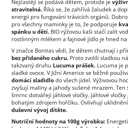
Nejčastěji se podává dětem, protože je
výživ
stravitelná.
Říká se, že zahřívá žaludek a dop
energii pro fungování trávicích orgánů. Dobr
pro všechny maminky je to, že podporuje
kva
spánku u dětí.
BIO rýžovou kaši stačí zalít v
rostlinným mlékem a fajnové jídlo je hned na 
V značce Bonitas vědí, že dětem chutnají i př
bez přidaného cukru.
Proto zvolili sladkou n
takzvaný druhu
Lucuma prášek.
Lucuma je p
sladké ovoce. V Jižní Americe se běžně použív
domácí sladidlo
do všech jídel. Výživovou ho
zvyšují maliny a jahody sušené mrazem. Ten
šmrnc dotvářejí jáhlové vločky. Jáhlové vločky
bohatým zdrojem hořčíku. Ovlivňují uklidněn
duševní vývoj dítěte.
Nutriční hodnoty na 100g výrobku:
Energeti