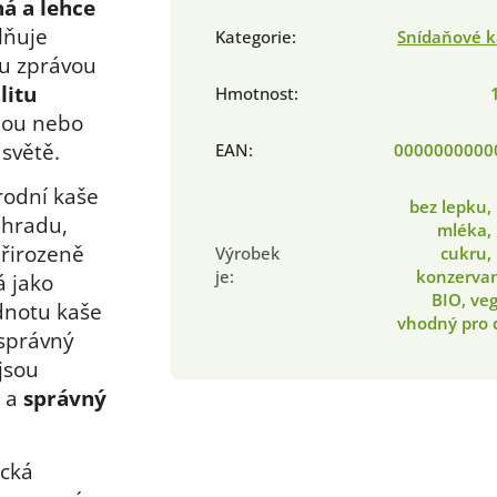
ná a lehce
lňuje
Kategorie
:
Snídaňové k
ou zprávou
litu
Hmotnost
:
odou nebo
světě.
EAN
:
0000000000
írodní kaše
bez lepku,
áhradu,
mléka,
řirozeně
Výrobek
cukru,
je
:
konzervan
á jako
BIO, ve
dnotu kaše
vhodný pro 
 správný
 jsou
í a
správný
cká