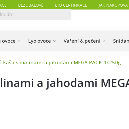
ACE
BEZOBALOVĚ
BIO CERTIFIKACE
JAK NAKUPOVA
 ovoce
Lyo ovoce
Vaření & pečení
Snída
á kaša s malinami a jahodami MEGA PACK 4x250g
alinami a jahodami MEG