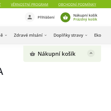
T
VĚRNOSTNÍ PROGRAM
OBCHODNÍ PODMÍNKY
Nákupní košík
Přihlášení
Prázdný košík
ně
Zdravé mlsání
Doplňky stravy
Eko drog
Nákupní košík
A