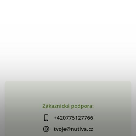
Zákaznická podpora:
+420775127766
tvoje@nutiva.cz