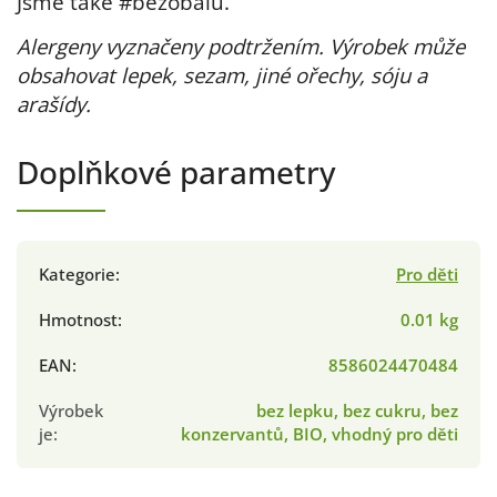
Jsme také #bezobalu.
Alergeny vyznačeny podtržením. Výrobek může
obsahovat lepek, sezam, jiné ořechy, sóju a
arašídy.
Doplňkové parametry
Kategorie
:
Pro děti
Hmotnost
:
0.01 kg
EAN
:
8586024470484
Výrobek
bez lepku, bez cukru, bez
je
:
konzervantů, BIO, vhodný pro děti