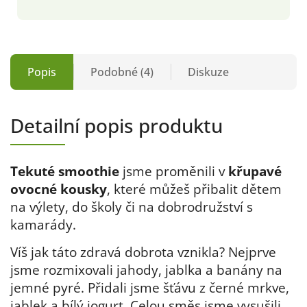
Popis
Podobné (4)
Diskuze
Detailní popis produktu
Tekuté smoothie
jsme proměnili v
křupavé
ovocné kousky
, které můžeš přibalit dětem
na výlety, do školy či na dobrodružství s
kamarády.
Víš jak táto zdravá dobrota vznikla? Nejprve
jsme rozmixovali jahody, jablka a banány na
jemné pyré. Přidali jsme šťávu z černé mrkve,
jablek a bílý jogurt. Celou směs jsme vysušili