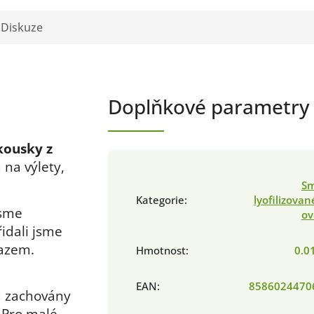
Diskuze
Doplňkové parametry
kousky z
 na výlety,
Sm
Kategorie
:
lyofilizova
jsme
ov
idali jsme
razem.
Hmotnost
:
0.0
EAN
:
8586024470
ku zachovány
. Pro malé