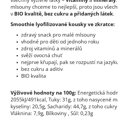
mlsouny chceme to nejlepší, proto jsou všech
v
BIO kvalitě, bez cukru a přidaných látek
.
Smoothie lyofilizované kousky ve zkratce:
zdravý snack pro malé mlsouny
vhodné pro děti od jednoho roku
zdroj vitamínů a minerálů
svěží ovocná chuť
nejprve křupají, pak se rozpustí na jazyk
bez cukru a aditiv
BIO kvalita
Výživové hodnoty na 100g:
Energetická hodn
2055kJ/491kcal, Tuky: 31g, z toho nasycené 
kyseliny: 20,5g, Sacharidy: 44,7g, z toho cukry
Vláknina: 7,9g, Bílkoviny , Sůl: 0,23g