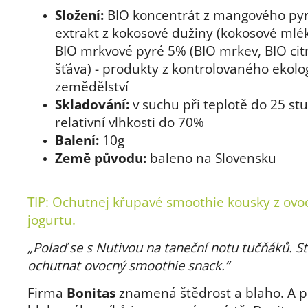
Složení:
BIO koncentrát z mangového pyr
extrakt z kokosové dužiny (kokosové mlé
BIO mrkvové pyré 5% (BIO mrkev, BIO ci
šťáva) - produkty z kontrolovaného ekolo
zemědělství
Skladování:
v suchu při teplotě do 25 st
relativní vlhkosti do 70%
Balení:
10g
Země původu:
baleno na Slovensku
TIP: Ochutnej křupavé smoothie kousky z ovo
jogurtu.
„Polaď se s Nutivou na taneční notu tučňáků. St
ochutnat ovocný smoothie snack.”
Firma
Bonitas
znamená štědrost a blaho. A p