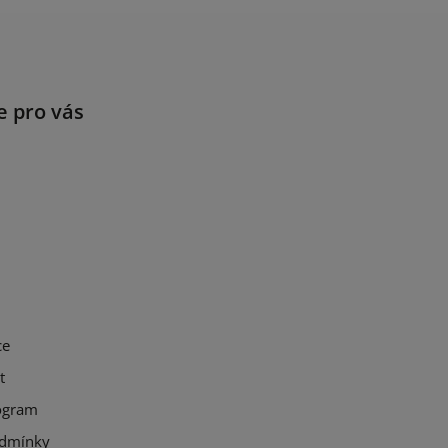
e pro vás
ce
t
ogram
dmínky