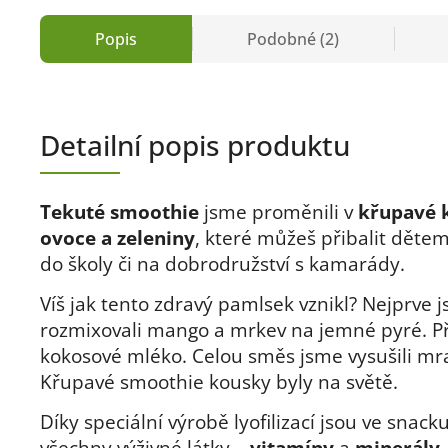
Popis
Podobné (2)
Detailní popis produktu
Tekuté smoothie
jsme proměnili v
křupavé 
ovoce a zeleniny
, které můžeš přibalit dětem
do školy či na dobrodružství s kamarády.
Víš jak tento zdravý pamlsek vznikl? Nejprve 
rozmixovali mango a mrkev na jemné pyré. Př
kokosové mléko. Celou směs jsme vysušili m
Křupavé smoothie kousky byly na světě.
Díky speciální výrobě lyofilizací jsou ve snac
všechny výživné látky –
vitamíny
a
minerály