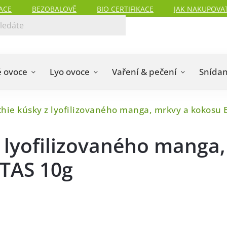
ACE
BEZOBALOVĚ
BIO CERTIFIKACE
JAK NAKUPOVA
 ovoce
Lyo ovoce
Vaření & pečení
Snída
hie kúsky z lyofilizovaného manga, mrkvy a kokosu
 lyofilizovaného manga,
TAS 10g