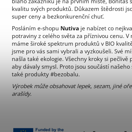
blaho zákazníků je na prvním místě, Bonitas s
kvalitu svých produktů. Důkazem štědrosti js
super ceny a bezkonkurenční chuť.
Posláním e-shopu
Nutiva
je nabízet co nejkval
potraviny z celého světa za příznivou cenu. V
máme široké spektrum produktů v BIO kvalitě
jsme pro vás sami vybrali a vyzkoušeli. Své mí
našla také ekologie. Všechny kroky si pečlivě
aby dávaly smysl. Proto jsou součástí našeho
také produkty #bezobalu.
Výrobek může obsahovat lepek, sezam, jiné oře
arašídy.