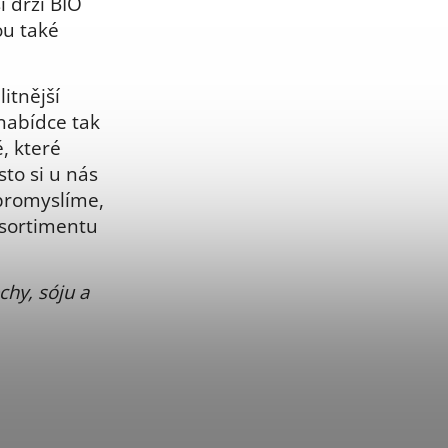
i drží BIO
ou také
itnější
 nabídce tak
, které
sto si u nás
 promyslíme,
 sortimentu
chy, sóju a