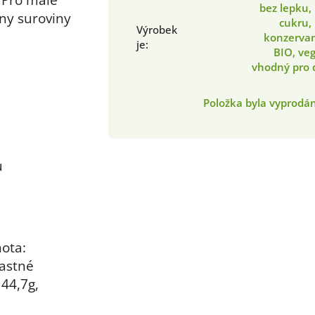
bez lepku,
ny suroviny
cukru,
Výrobek
konzervan
je
:
BIO, ve
vhodný pro 
Položka byla vyprod
u
ota:
mastné
 44,7g,