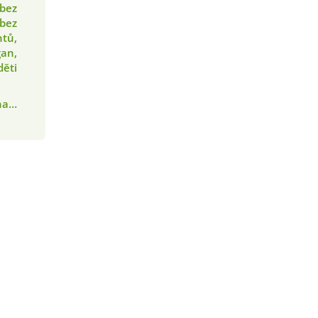
 bez
 bez
tů,
gan,
děti
ána…