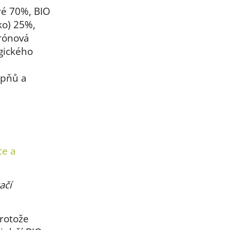
é 70%, BIO
ko) 25%,
trónová
gického
upňů a
ce a
ačí
rotože