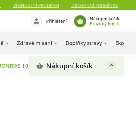
T
VĚRNOSTNÍ PROGRAM
OBCHODNÍ PODMÍNKY
Nákupní košík
Přihlášení
Prázdný košík
ně
Zdravé mlsání
Doplňky stravy
Eko drog
Nákupní košík
 BONITAS 10g