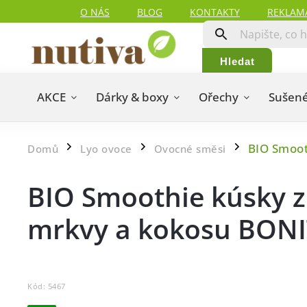
O NÁS
BLOG
KONTAKTY
REKLAM
Hledat
AKCE
Dárky & boxy
Ořechy
Sušené
BIO Smoot
Domů
Lyo ovoce
Ovocné směsi
/
/
/
BIO Smoothie kúsky z
mrkvy a kokosu BONI
Kód:
5467