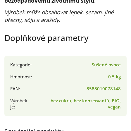
bezodpadovému životnímu stylu
.
Výrobek může obsahovat lepek, sezam, jiné
ořechy, sóju a arašídy.
Doplňkové parametry
Kategorie
:
Sušené ovoce
Hmotnost
:
0.5 kg
EAN
:
8588010078148
Výrobek
bez cukru, bez konzervantů, BIO,
je
:
vegan