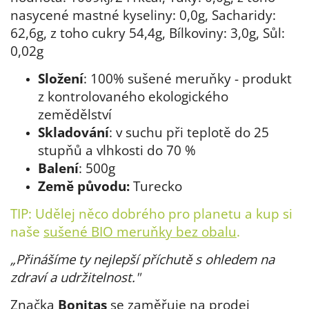
nasycené mastné kyseliny: 0,0g, Sacharidy:
62,6g, z toho cukry 54,4g, Bílkoviny: 3,0g, Sůl:
0,02g
Složení
: 100% sušené meruňky - produkt
z kontrolovaného ekologického
zemědělství
Skladování
: v suchu při teplotě do 25
stupňů a vlhkosti do 70 %
Balení
: 500g
Země původu:
Turecko
TIP: Udělej něco dobrého pro planetu a kup si
naše
sušené BIO meruňky bez obalu
.
„Přinášíme ty nejlepší příchutě s ohledem na
zdraví a udržitelnost."
Značka
Bonitas
se zaměřuje na prodej