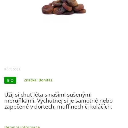
Kód:
5033
BIO
Značka:
Bonitas
Užij si chuť léta s našimi sušenými
meruňkami. Vychutnej si je samotné nebo
zapečené v dortech, muffinech či koláčích.
Detailní informace