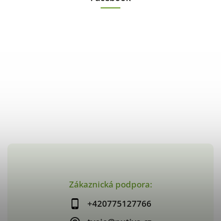
Zákaznická podpora:
+420775127766