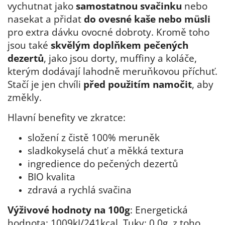
vychutnat jako
samostatnou svačinku
nebo
nasekat a přidat
do ovesné kaše nebo müsli
pro extra dávku ovocné dobroty. Kromě toho
jsou také
skvělým doplňkem pečených
dezertů
, jako jsou dorty, muffiny a koláče,
kterým dodávají lahodně meruňkovou příchuť.
Stačí je jen chvíli
před použitím namočit
, aby
změkly.
Hlavní benefity ve zkratce:
složení z čistě 100% meruněk
sladkokyselá chuť a měkká textura
ingredience do pečených dezertů
BIO kvalita
zdravá a rychlá svačina
Výživové hodnoty na 100g
: Energetická
hodnota: 1009kJ/241kcal, Tuky: 0,0g, z toho