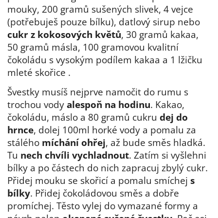
mouky, 200 gramů sušených slivek, 4 vejce
(potřebuješ pouze bílku), datlový sirup nebo
cukr z kokosových květů
, 30 gramů kakaa,
50 gramů másla, 100 gramovou kvalitní
čokoládu s vysokým podílem kakaa a 1 lžičku
mleté ​​skořice .
Švestky musíš nejprve namočit do rumu s
trochou vody
alespoň na hodinu
. Kakao,
čokoládu, máslo a 80 gramů cukru
dej do
hrnce
, dolej 100ml horké vody a pomalu za
stálého
míchání ohřej
, až bude směs hladká.
Tu
nech chvíli vychladnout
. Zatím si vyšlehni
bílky a po částech do nich zapracuj zbylý cukr.
Přidej mouku se skořicí a pomalu smíchej
s
bílky
. Přidej čokoládovou směs a dobře
promíchej. Těsto vylej do vymazané formy a