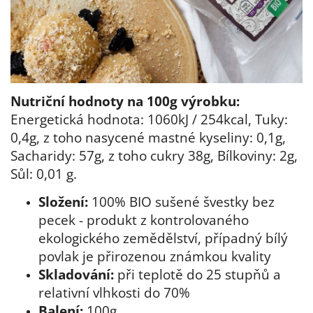
Nutriční hodnoty na 100g výrobku:
Energetická hodnota: 1060kJ / 254kcal, Tuky:
0,4g, z toho nasycené mastné kyseliny: 0,1g,
Sacharidy: 57g, z toho cukry 38g, Bílkoviny: 2g,
Sůl: 0,01 g.
Složení:
100% BIO sušené švestky bez
pecek - produkt z kontrolovaného
ekologického zemědělství, případný bílý
povlak je přirozenou známkou kvality
Skladování:
při teplotě do 25 stupňů a
relativní vlhkosti do 70%
Balení:
100g