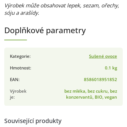
Výrobek může obsahovat lepek, sezam, ořechy,
sóju a arašídy.
Doplňkové parametry
Kategorie
:
Sušené ovoce
Hmotnost
:
0.1 kg
EAN
:
8586018951852
Výrobek
bez mléka, bez cukru, bez
je
:
konzervantů, BIO, vegan
Související produkty