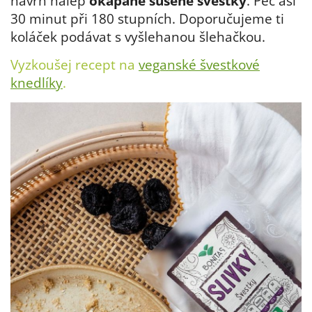
návrh nalep
okapané sušené švestky
. Peč asi
30 minut při 180 stupních. Doporučujeme ti
koláček podávat s vyšlehanou šlehačkou.
Vyzkoušej recept na
veganské švestkové
knedlíky
.