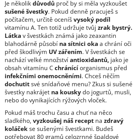
Je několik
důvodů
proč by si měla vyzkoušet
sušené švestky
. Pokud denně pracuješ s
počítačem, určitě oceníš
vysoký podíl
vitamínu A. Ten totiž udržuje tvůj
zrak bystrý.
Látka
v švestkách známá jako zeaxantin
blahodárně působí
na sítnici oka
a chrání oči
před škodlivým
UV zářením
. V švestkách se
nachází velké množství
antioxidantů,
jako je
obsah vitamínu C
chránící
organismus před
infekčními onemocněními
. Chceš něčím
dochutit
své snídaňové menu? Zkus si sušené
švestky nakrájet
na kousky
do jogurtů, musli,
nebo do vynikajících rýžových vloček.
Pokud máš trochu času a chuť na něco
sladkého,
vyzkoušej náš recept
na
zdravý
koláček
se sušenými švestkami. Budeš
potřebovat 80 gramů celozrnné špaldové