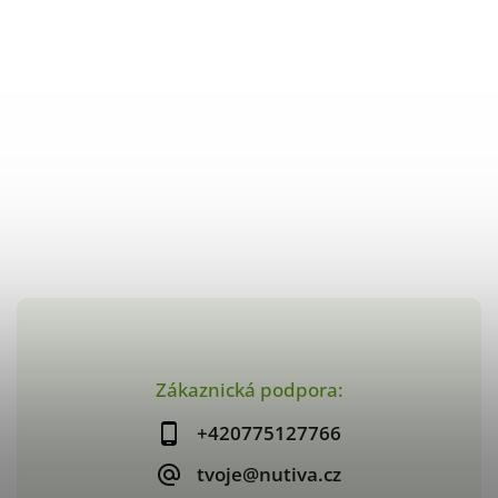
Zákaznická podpora:
+420775127766
tvoje@nutiva.cz