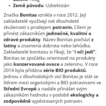
Země původu
: Uzbekistán
Značka
Bonitas
vznikla v roce 2012. Její
zakladatelé využívají své dlouholeté
zkušenosti s prodejem
potravin.
Cílem je
přinést zákazníkům
jedinečné, kvalitní a
zdravé produkty
. Název Bonitas pochází
z
latiny
a znamená dobrota nebo lahůdka.
Zakladatelé bonitasu si říkají, že "
i oči jedí"
.
Bonitas se zpočátku orientoval na produkty
jako
konzervované ovoce
a zeleninu. V roce
2014 byla přidána
série BIO produktů
.
Jednou z dlouhodobých vizí Bonitas je stát se
lídrem mezi organickými a BIO potravinami ve
Střední Evropě
a nadále přinášet svým
zákazníkům hodnotu v podobě
ekologicky a
zodpovědně
vypěstovaných potravin.