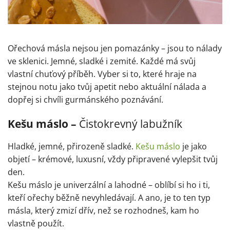
Ořechová másla nejsou jen pomazánky – jsou to nálady
ve sklenici. Jemné, sladké i zemité. Každé má svůj
vlastní chuťový příběh. Vyber si to, které hraje na
stejnou notu jako tvůj apetit nebo aktuální nálada a
dopřej si chvíli gurmánského poznávání.
Kešu máslo –
Čistokrevný labužník
Hladké, jemné, přirozeně sladké.
Kešu máslo
je jako
objetí – krémové, luxusní, vždy připravené vylepšit tvůj
den.
Kešu máslo je univerzální a lahodné – oblíbí si ho i ti,
kteří ořechy běžně nevyhledávají. A ano, je to ten typ
másla, který zmizí dřív, než se rozhodneš, kam ho
vlastně použít.