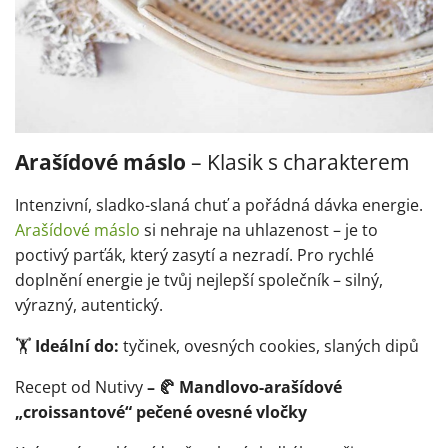
Arašídové máslo
– Klasik s charakterem
Intenzivní, sladko-slaná chuť a pořádná dávka energie.
Arašídové máslo
si nehraje na uhlazenost – je to
poctivý parťák, který zasytí a nezradí. Pro rychlé
doplnění energie je tvůj nejlepší společník – silný,
výrazný, autentický.
🏋️
Ideální do:
tyčinek, ovesných cookies, slaných dipů
Recept od Nutivy
– 🥐 Mandlovo-arašídové
„croissantové“ pečené ovesné vločky