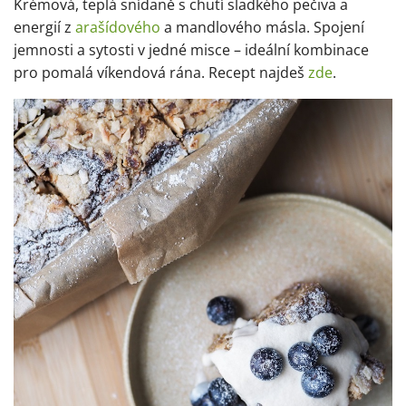
Krémová, teplá snídaně s chutí sladkého pečiva a
energií z
arašídového
a mandlového másla. Spojení
jemnosti a sytosti v jedné misce – ideální kombinace
pro pomalá víkendová rána. Recept najdeš
zde
.