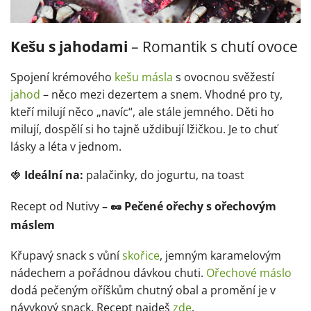
Kešu s jahodami
– Romantik s chutí ovoce
Spojení krémového
kešu másla
s ovocnou svěžestí
jahod
– něco mezi dezertem a snem. Vhodné pro ty,
kteří milují něco „navíc“, ale stále jemného. Děti ho
milují, dospělí si ho tajně uždibují lžičkou. Je to chuť
lásky a léta v jednom.
🍓
Ideální na:
palačinky, do jogurtu, na toast
Recept od Nutivy
– 🥜 Pečené ořechy s ořechovým
máslem
Křupavý snack s vůní
skořice
, jemným karamelovým
nádechem a pořádnou dávkou chuti.
Ořechové máslo
dodá pečeným oříškům chutný obal a promění je v
návykový snack. Recept najdeš
zde
.