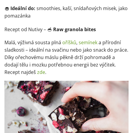
🧁
Ideální do:
smoothies, kaší, snídaňových misek, jako
pomazánka
Recept od Nutivy – 🥣
Raw granola bites
Malá, výživná sousta plná
oříšků
,
semínek
a přírodní
sladkosti – ideální na svačinu nebo jako snack do práce.
Díky ořechovému máslu pěkně drží pohromadě a
dodají tělu i mozku potřebnou energii bez výčitek.
Recept najdeš
zde
.