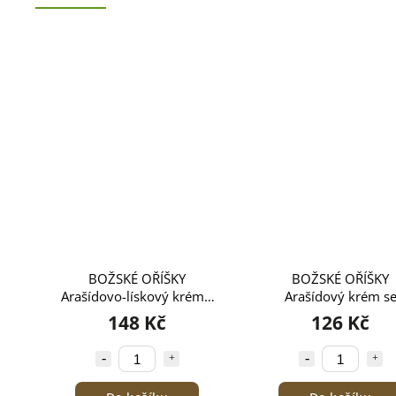
BOŽSKÉ OŘÍŠKY
BOŽSKÉ OŘÍŠKY
Arašídovo-lískový krém s
Arašídový krém s
nugátem 190g
slaným karamelem 1
148 Kč
126 Kč