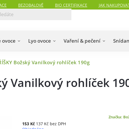
ACE
BEZOBALOVĚ
BIO CERTIFIKACE
JAK NAKUPOVA
 ovoce
Lyo ovoce
Vaření & pečení
Snída
ÍŠKY Božský Vanilkový rohlíček 190g
 Vanilkový rohlíček 19
Značka:
Bož
153 Kč
137 Kč bez DPH