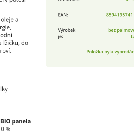
EAN
:
8594195741
oleje a
rgie,
Výrobek
bez palmov
rodní
je
:
t
a lžičku, do
roví.
Položka byla vyprod
lky
BIO panela
 10 %