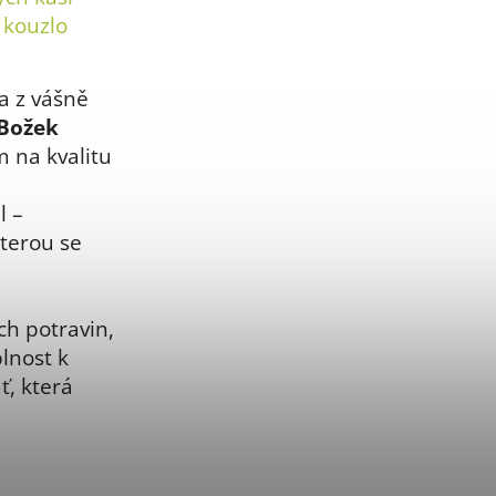
 kouzlo
a z vášně
 Božek
 na kvalitu
l –
kterou se
ch potravin,
lnost k
ť, která