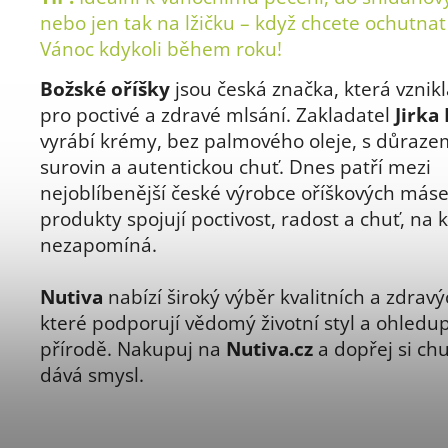
nebo jen tak na lžičku – když chcete ochutnat
Vánoc kdykoli během roku!
Božské oříšky
jsou česká značka, která vznikl
pro poctivé a zdravé mlsání. Zakladatel
Jirka
vyrábí krémy, bez palmového oleje, s důrazem
surovin a autentickou chuť. Dnes patří mezi
nejoblíbenější české výrobce oříškových máse
produkty spojují poctivost, radost a chuť, na 
nezapomíná.
Nutiva
nabízí široký výběr kvalitních a zdravý
které podporují vědomý životní styl a ohledup
přírodě. Nakupuj na
Nutiva.cz
a dopřej si chu
dává smysl.