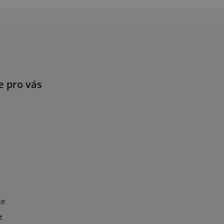
e pro vás
ce
t