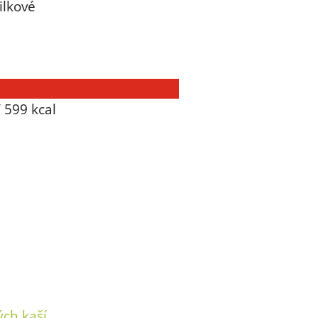
ilkové
/ 599 kcal
ých kaší