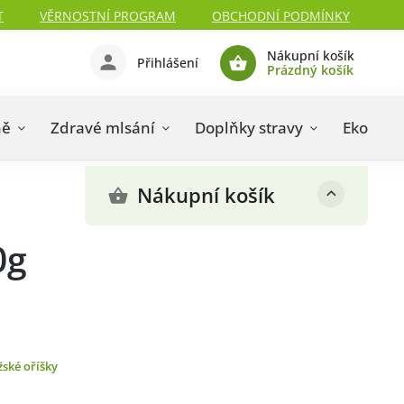
T
VĚRNOSTNÍ PROGRAM
OBCHODNÍ PODMÍNKY
Nákupní košík
Přihlášení
Prázdný košík
ně
Zdravé mlsání
Doplňky stravy
Eko drog
Nákupní košík
0g
ské oříšky