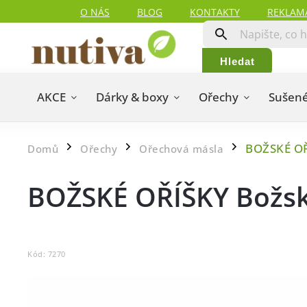
O NÁS
BLOG
KONTAKTY
REKLAM
Hledat
AKCE
Dárky & boxy
Ořechy
Sušené
BOŽSKÉ OŘ
Domů
Ořechy
Ořechová másla
/
/
/
BOŽSKÉ OŘÍŠKY Božský
Kód:
7270