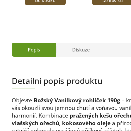
Do košíku
Do košíku
Popis
Diskuze
Detailní popis produktu
Objevte
Božský Vanilkový rohlíček 190g
– k
vás okouzlí svou jemnou chutí a voňavou vani
harmonií. Kombinace
pražených kešu ořech
vlašských ořechů
,
kokosového oleje
a příro
vytváří dokonale vyvážený oříškový zážitek, kt