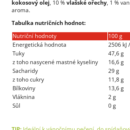
kokosový olej
, 10 %
vlašské ořechy
, 1 % van
aroma.
Tabulka nutričních hodnot:
Nutriční hodnoty
100 g
Energetická hodnota
2506 kJ 
Tuky
47,6 g
z toho nasycené mastné kyseliny
16,6 g
Sacharidy
29 g
z toho cukry
11,8 g
Bílkoviny
13,6 g
Vláknina
2 g
Sůl
0 g
TIP:
Ideální k vánočnímu pečení, do snídaňov