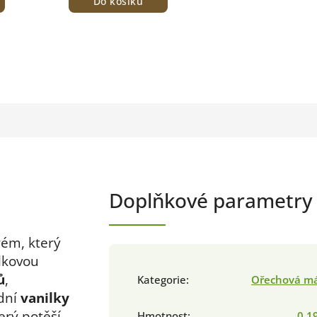
Do košíku
Doplňkové parametry
rém, který
lkovou
ů
,
Kategorie
:
Ořechová má
dní
vanilky
erý potěší
Hmotnost
:
0.1