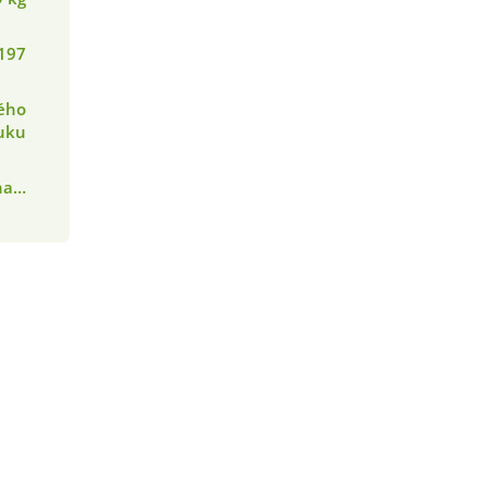
197
ého
uku
ána…