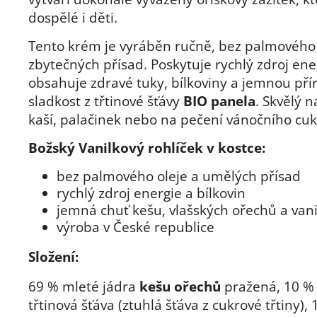
dospělé i děti.
Tento krém je vyráběn ručně, bez palmového 
zbytečných přísad. Poskytuje rychlý zdroj ene
obsahuje zdravé tuky, bílkoviny a jemnou pří
sladkost z třtinové šťávy
BIO panela
. Skvělý n
kaší, palačinek nebo na pečení vánočního cuk
Božský Vanilkový rohlíček v kostce:
bez palmového oleje a umělých přísad
rychlý zdroj energie a bílkovin
jemná chuť kešu, vlašských ořechů a vani
výroba v České republice
Složení:
69 % mleté jádra
kešu ořechů
pražená, 10 %
třtinová šťáva (ztuhlá šťáva z cukrové třtiny),