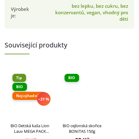
bez lepku, bez cukru, bez
Výrobek
konzervantů, vegan, vhodný pro
je
:
děti
Související produkty
Tip
BIO
BIO
Nejvýhodnější
–21 %
BIO Detská kaša Lion
BIO cejlonská skořice
Lauv MEGA PACK
BONITAS 150g
4x250g