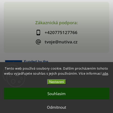
Zákaznická podpora:
+420775127766
tvoje@nutiva.cz
Tento web používá soubory cookie. Dalším procházením tohoto
webu vyjadřujete souhlas s jejich používáním. Více informací
zde
.
Nastavení
Copyright 2026
nutiva.cz
. Všechna práva vyhrazena.
Vytvořil
Shoptet
| Design
Shoptak.cz
Souhlasím
Akce 2+1 Křupavé jahody / mango
Odmítnout
CHCI VYUŽÍT AKCI