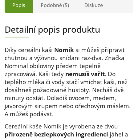
Popis
Podobné (5)
Diskuze
Detailní popis produktu
Díky cereální kaši
Nomík
si můžeš připravit
chutnou a výživnou snídani raz-dva. Značka
Nominal obiloviny předem tepelně
zpracovává. Kaši tedy
nemusíš vařit
. Do
teplého mléka či vody stačí vmíchat kaši, než
dosáhneš požadované hustoty. Necháš dvě
minuty odstát. Doladíš ovocem, medem,
javorovým sirupem nebo ořechovým máslem.
A můžeš podávat.
Cereální kaše Nomík je vyrobena ze dvou
přirozeně bezlepkových ingrediencí
jáhel a