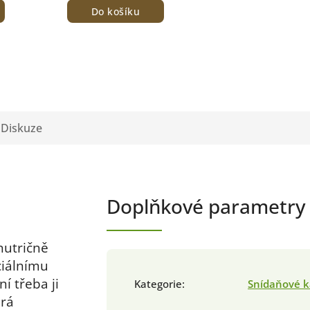
Do košíku
Diskuze
Doplňkové parametry
nutričně
ciálnímu
ní třeba ji
Kategorie
:
Snídaňové k
erá