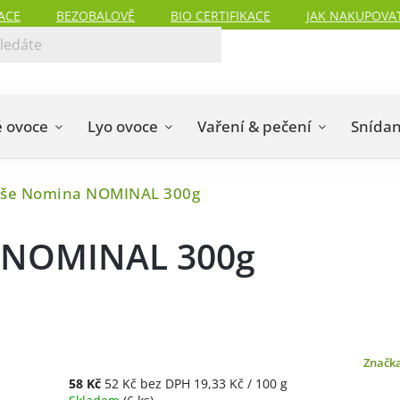
ACE
BEZOBALOVĚ
BIO CERTIFIKACE
JAK NAKUPOVA
 ovoce
Lyo ovoce
Vaření & pečení
Snída
aše Nomina NOMINAL 300g
 NOMINAL 300g
Značk
58 Kč
52 Kč bez DPH
19,33 Kč / 100 g