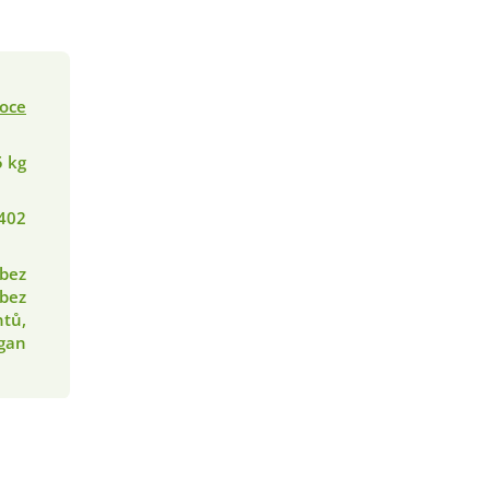
oce
5 kg
402
 bez
 bez
tů,
gan