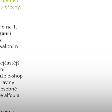
čujeme ti
šu ořechy.
nd na 1.
gani i
 a
kvalitním
ejčastější
ání
ůže e-shop
traviny
 osobně
e alfou a
sóju a