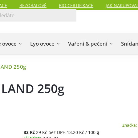
ACE
BEZOBALOVĚ
BIO CERTIFIKACE
JAK NAKUPOVA
 ovoce
Lyo ovoce
Vaření & pečení
Snída
LAND 250g
MLAND 250g
Značka:
33 Kč
29 Kč
bez DPH
13,20 Kč / 100 g