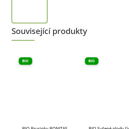
Související produkty
BIO
BIO
BIO Brusinky BONITAS
BIO Sušené plody Go