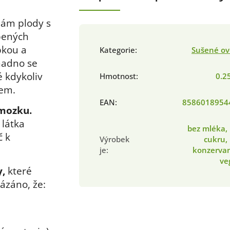
ám plody s
bených
pkou a
Kategorie
:
Sušené ov
snadno se
 kdykoliv
Hmotnost
:
0.2
sem.
EAN
:
8586018954
 mozku.
 látka
bez mléka,
č k
Výrobek
cukru,
je
:
konzervan
ve
y,
které
kázáno, že: