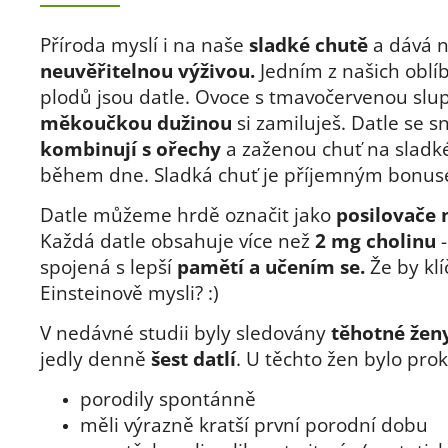
Příroda myslí i na naše
sladké chutě
a dává n
neuvěřitelnou výživou.
Jedním z našich oblí
plodů jsou datle. Ovoce s tmavočervenou slu
měkoučkou dužinou
si zamiluješ. Datle se 
kombinují s ořechy
a zaženou chuť na sladké
během dne. Sladká chuť je příjemným bonu
Datle můžeme hrdě označit jako
posilovače
Každá datle obsahuje více než
2 mg cholinu
-
spojená s lepší
pamětí a učením se.
Že by klí
Einsteinově mysli? :)
V nedávné studii byly sledovány
těhotné žen
jedly denně
šest datlí
. U těchto žen bylo pro
porodily spontánně
měli výrazně kratší první porodní dobu