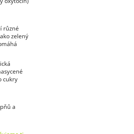
ý oxytocin)
í různé
jako zelený
pomáhá
ická
 nasycené
o cukry
upňů a