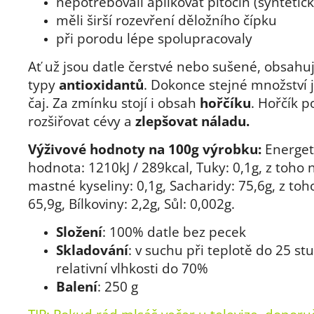
nepotřebovali aplikovat pitocín (syntetick
měli širší rozevření děložního čípku
při porodu lépe spolupracovaly
Ať už jsou datle čerstvé nebo sušené, obsahuj
typy
antioxidantů
. Dokonce stejné množství 
čaj. Za zmínku stojí i obsah
hořčíku
. Hořčík 
rozšiřovat cévy a
zlepšovat náladu.
Výživové hodnoty na 100g výrobku:
Energet
hodnota: 1210kJ / 289kcal, Tuky: 0,1g, z toho
mastné kyseliny: 0,1g, Sacharidy: 75,6g, z toh
65,9g, Bílkoviny: 2,2g, Sůl: 0,002g.
Složení
: 100% datle bez pecek
Skladování
: v suchu při teplotě do 25 st
relativní vlhkosti do 70%
Balení
: 250 g