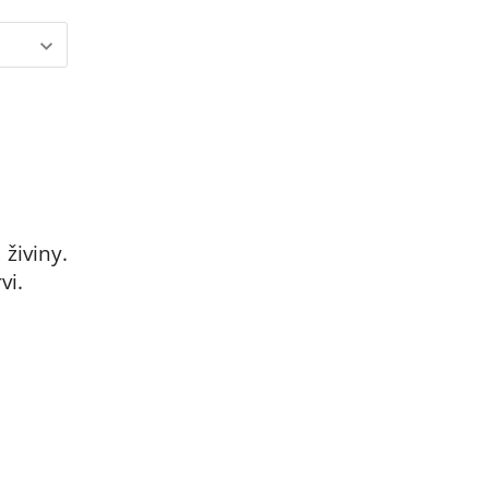
živiny.
vi.