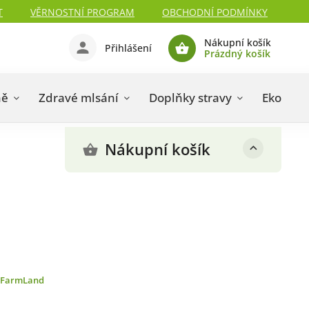
T
VĚRNOSTNÍ PROGRAM
OBCHODNÍ PODMÍNKY
Nákupní košík
Přihlášení
Prázdný košík
ně
Zdravé mlsání
Doplňky stravy
Eko drog
Nákupní košík
FarmLand