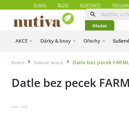
O NÁS
BLOG
KONTAKTY
REKLAM
Hledat
AKCE
Dárky & boxy
Ořechy
Sušené
Datle bez pecek FARM
Domů
Sušené ovoce
/
/
Datle bez pecek FAR
Kód:
1805