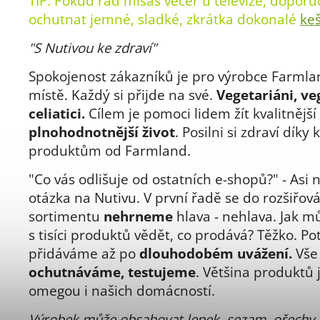
TIP: Pokud rád mlsáš večer u televize, doporu
ochutnat jemné, sladké, zkrátka dokonalé
ke
"S Nutivou ke zdraví"
Spokojenost zákazníků je pro výrobce Farmla
místě. Každý si přijde na své.
Vegetariáni, ve
celiatici.
Cílem je pomoci lidem žít kvalitnější
plnohodnotnější život
. Posilni si zdraví díky 
produktům od Farmland.
"Co vás odlišuje od ostatních e-shopů?" - Asi n
otázka na Nutivu. V první řadě se do rozšiřov
sortimentu
nehrneme
hlava - nehlava. Jak m
s tisíci produktů vědět, co prodává? Těžko. Po
přidáváme až po
dlouhodobém uvážení.
Vše
ochutnáváme, testujeme
. Většina produktů j
omegou i našich domácností.
Výrobek může obsahovat lepek, sezam, ořechy, 