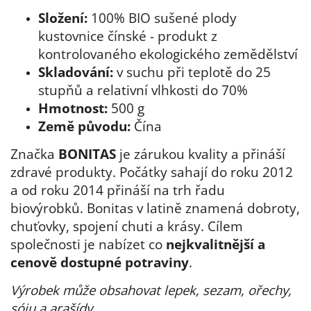
Složení:
100%
BIO sušené plody
kustovnice čínské - produkt z
kontrolovaného ekologického zemědělství
Skladování:
v suchu při teplotě do 25
stupňů a relativní vlhkosti do 70%
Hmotnost:
500 g
Země původu:
Čína
Značka
BONITAS
je zárukou kvality a přináší
zdravé produkty. Počátky sahají do roku 2012
a od roku 2014 přináší na trh řadu
biovýrobků. Bonitas v latině znamená dobroty,
chuťovky, spojení chuti a krásy. Cílem
společnosti je nabízet co
nejkvalitnější a
cenově dostupné potraviny
.
Výro
bek může obsahovat lepek, sezam, ořechy,
sóju a arašídy.