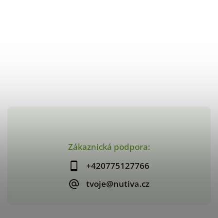
Zákaznická podpora:
+420775127766
tvoje@nutiva.cz