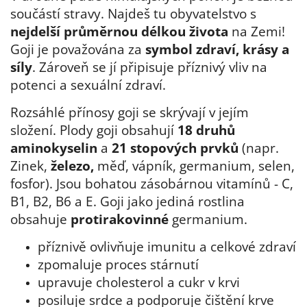
součástí stravy. Najdeš tu obyvatelstvo s
nejdelší průměrnou délkou života
na Zemi!
Goji je považována za
symbol zdraví, krásy a
síly
. Zároveň se jí připisuje příznivý vliv na
potenci a sexuální zdraví.
Rozsáhlé přínosy goji se skrývají v jejím
složení. Plody goji obsahují
18 druhů
aminokyselin
a
21 stopových prvků
(napr.
Zinek,
železo,
měď, vápník, germanium, selen,
fosfor). Jsou bohatou zásobárnou vitamínů - C,
B1, B2, B6 a E. Goji jako jediná rostlina
obsahuje
protirakovinné
germanium.
příznivě ovlivňuje imunitu a celkové zdraví
zpomaluje proces stárnutí
upravuje cholesterol a cukr v krvi
posiluje srdce a podporuje čištění krve