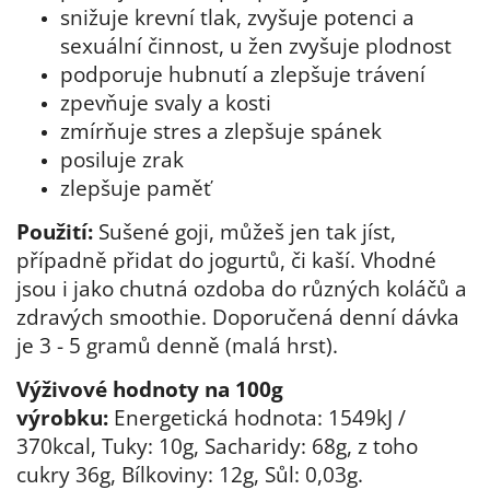
snižuje krevní tlak, zvyšuje potenci a
sexuální činnost, u žen zvyšuje plodnost
podporuje hubnutí a zlepšuje trávení
zpevňuje svaly a kosti
zmírňuje stres a zlepšuje spánek
posiluje zrak
zlepšuje paměť
Použití:
Sušené goji, můžeš jen tak jíst,
případně přidat do jogurtů, či kaší. Vhodné
jsou i jako chutná ozdoba do různých koláčů a
zdravých smoothie. Doporučená denní dávka
je 3 - 5 gramů denně (malá hrst).
Výživové hodnoty na 100g
výrobku:
E
nergetická hodnota: 1549kJ /
370kcal, Tuky: 10g, Sacharidy: 68g, z toho
cukry 36g, Bílkoviny: 12g, Sůl: 0,03g.