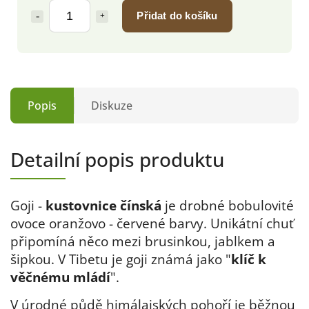
Přidat do košíku
Popis
Diskuze
Detailní popis produktu
Goji -
kustovnice čínská
je drobné bobulovité
ovoce oranžovo - červené barvy. Unikátní chuť
připomíná něco mezi brusinkou, jablkem a
šipkou. V Tibetu je goji známá jako "
klíč k
věčnému mládí
".
V úrodné půdě himálajských pohoří je běžnou