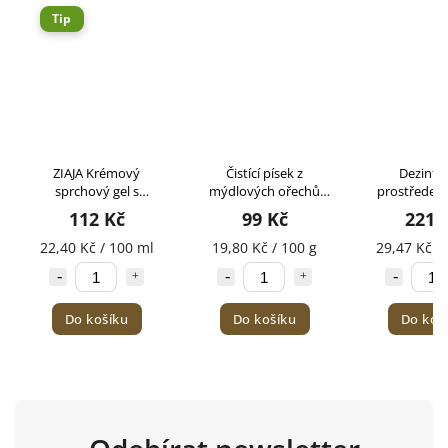
Tip
ZIAJA Krémový
Čistící písek z
Dezinfek
sprchový gel s
mýdlových ořechů
prostředek
proteiny kozího mléka
TIERRA VERDE 500g
VERDE 7
112 Kč
99 Kč
221 
500ml
22,40 Kč / 100 ml
19,80 Kč / 100 g
29,47 Kč /
Do košíku
Do košíku
Do koš