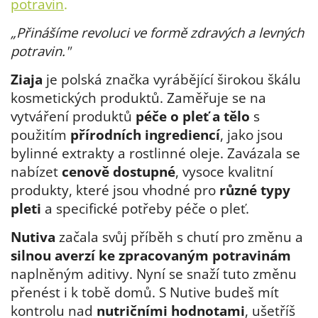
potravin
.
„Přinášíme revoluci ve formě zdravých a levných
potravin."
Ziaja
je polská značka vyrábějící širokou škálu
kosmetických produktů. Zaměřuje se na
vytváření produktů
péče o pleť a tělo
s
použitím
přírodních ingrediencí
, jako jsou
bylinné extrakty a rostlinné oleje. Zavázala se
nabízet
cenově dostupné
, vysoce kvalitní
produkty, které jsou vhodné pro
různé typy
pleti
a specifické potřeby péče o pleť.
Nutiva
začala svůj příběh s chutí pro změnu a
silnou averzí ke zpracovaným potravinám
naplněným aditivy. Nyní se snaží tuto změnu
přenést i k tobě domů. S Nutive budeš mít
kontrolu nad
nutričními hodnotami
, ušetříš