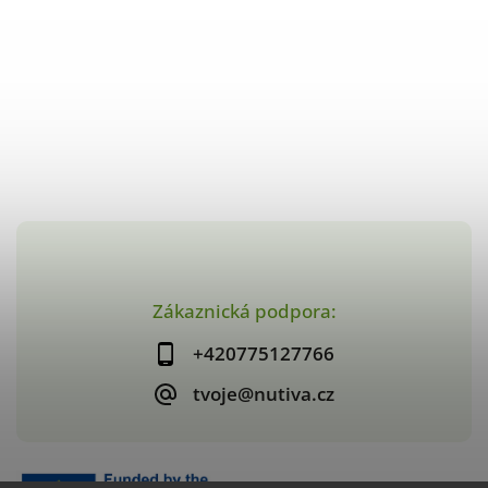
Zákaznická podpora:
+420775127766
tvoje@nutiva.cz