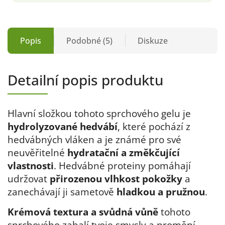
Popis
Podobné (5)
Diskuze
Detailní popis produktu
Hlavní složkou tohoto sprchového gelu je
hydrolyzované hedvábí
, které pochází z
hedvábných vláken a je známé pro své
neuvěřitelné
hydratační a změkčující
vlastnosti
. Hedvábné proteiny pomáhají
udržovat
přirozenou vlhkost pokožky
a
zanechávají ji sametově
hladkou a pružnou
.
Krémová textura a svůdná vůně
tohoto
sprchového zahalí tvoje smysly a promění