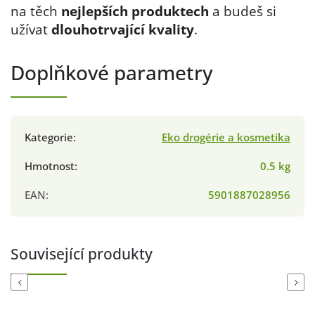
na těch
nejlepších produktech
a budeš si
užívat
dlouhotrvající kvality
.
Doplňkové parametry
Kategorie
:
Eko drogérie a kosmetika
Hmotnost
:
0.5 kg
EAN
:
5901887028956
Související produkty
Previous
Next