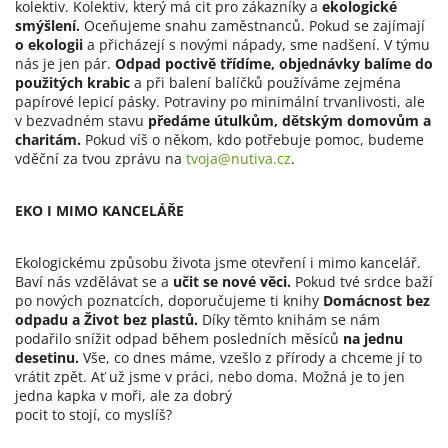
kolektiv. Kolektiv, který má cit pro zákazníky a
ekologické
smýšlení.
Oceňujeme snahu zaměstnanců. Pokud se zajímají
o ekologii
a přicházejí s novými nápady, sme nadšení. V týmu
nás je jen pár.
Odpad poctivě třídíme, objednávky balíme do
použitých krabic
a při balení balíčků používáme zejména
papírové lepicí pásky. Potraviny po minimální trvanlivosti, ale
v bezvadném stavu
předáme útulkům, dětským domovům a
charitám.
Pokud víš o někom, kdo potřebuje pomoc, budeme
vděční za tvou zprávu na
tvoja@nutiva.cz
.
EKO I MIMO KANCELÁŘE
Ekologickému způsobu života jsme otevření i mimo kancelář.
Baví nás vzdělávat se a
učit se nové věci.
Pokud tvé srdce baží
po nových poznatcích, doporučujeme ti knihy
Domácnost bez
odpadu a Život bez plastů.
Díky těmto knihám se nám
podařilo snížit odpad během posledních měsíců
na jednu
desetinu.
Vše, co dnes máme, vzešlo z přírody a chceme jí to
vrátit zpět. Ať už jsme v práci, nebo doma. Možná je to jen
jedna kapka v moři, ale za dobrý
pocit to stojí, co myslíš?