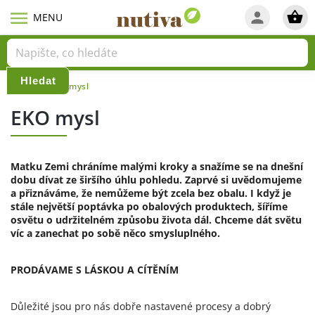
Hledat
Domů
Eko mysl
/
EKO mysl
Matku Zemi chráníme malými kroky a snažíme se na dnešní
dobu dívat ze širšího úhlu pohledu. Zaprvé si uvědomujeme
a přiznáváme, že nemůžeme být zcela bez obalu. I když je
stále největší poptávka po obalových produktech, šíříme
osvětu o udržitelném způsobu života dál. Chceme dát světu
víc a zanechat po sobě něco smysluplného.
PRODÁVAME S LÁSKOU A CÍTĚNÍM
Důležité jsou pro nás dobře nastavené procesy a dobrý