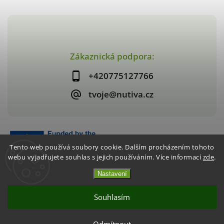
Zákaznická podpora:
+420775127766
tvoje@nutiva.cz
Tento web používá soubory cookie. Dalším procházením tohoto
webu vyjadřujete souhlas s jejich používáním. Více informací
zde
.
Nastavení
Copyright 2026
nutiva.cz
. Všechna práva vyhrazena.
Vytvořil
Shoptet
| Design
Shoptak.cz
Souhlasím
Akce 2+1 Křupavé jahody / mango
Akce 2+1 Křupavé jahody / mango