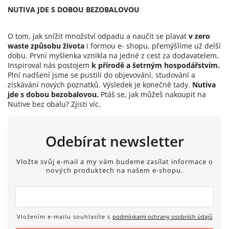
NUTIVA JDE S DOBOU BEZOBALOVOU
O tom, jak snížit množství odpadu a naučit se plavat
v zero
waste způsobu života
i formou e- shopu, přemýšlíme už delší
dobu. První myšlenka vznikla na jedné z cest za dodavatelem.
Inspiroval nás postojem
k přírodě a šetrným hospodářstvím.
Plní nadšení jsme se pustili do objevování, studování a
získávání nových poznatků. Výsledek je konečně tady.
Nutiva
jde s dobou bezobalovou.
Ptáš se, jak můžeš nakoupit na
Nutive bez obalu? Zjisti víc.
Odebírat newsletter
Vložte svůj e-mail a my vám budeme zasílat informace o
nových produktech na našem e-shopu.
Vložením e-mailu souhlasíte s
podmínkami ochrany osobních údajů