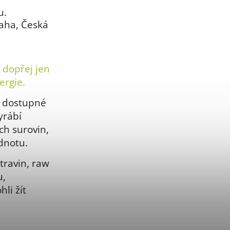
u.
raha, Česká
 dopřej jen
ergie.
a dostupné
yrábí
ch surovin,
odnotu.
travin, raw
u,
li žít