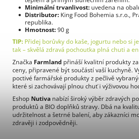
Minimální trvanlivost:
uvedena na obal
Distributor:
King Food Bohemia s.r.o., P
republika.
Hmotnost:
90 g
TIP:
Přidej borůvky do kaše, jogurtu nebo si je
tak – skvělá zdravá pochoutka plná chuti a en
Značka
Farmland
přináší kvalitní produkty z
ceny, připravené být součástí vaší kuchyně. V
poctivé farmářské produkty z pečlivě vybraný
které si zachovávají plnou chuť i výživovou h
Eshop
Nutiva
nabízí široký výběr zdravých po
produktů a BIO doplňků stravy. Dbá na kvalit
udržitelnost a šetrné balení, aby zákazníci moh
zdravěji i zodpovědněji.