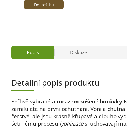
Do košíku
Popis
Diskuze
Detailní popis produktu
Pečlivě vybrané a
mrazem sušené borůvky 
zamilujete na první ochutnání. Voní a chutnaj
čerstvé, ale jsou krásně křupavé a dlouho vydr
šetrnému procesu
lyofilizace
si uchovávají m