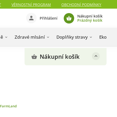
T
VĚRNOSTNÍ PROGRAM
OBCHODNÍ PODMÍNKY
Nákupní košík
Přihlášení
Prázdný košík
ně
Zdravé mlsání
Doplňky stravy
Eko drog
Nákupní košík
FarmLand