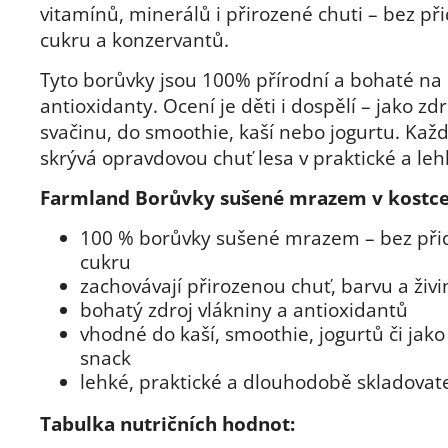
vitamínů, minerálů i přirozené chuti – bez p
cukru a konzervantů.
Tyto borůvky jsou 100% přírodní a bohaté na
antioxidanty. Ocení je děti i dospělí – jako zd
svačinu, do smoothie, kaší nebo jogurtu. Kaž
skrývá opravdovou chuť lesa v praktické a le
Farmland Borůvky sušené mrazem v kostce
100 % borůvky sušené mrazem – bez př
cukru
zachovávají přirozenou chuť, barvu a živi
bohatý zdroj vlákniny a antioxidantů
vhodné do kaší, smoothie, jogurtů či jak
snack
lehké, praktické a dlouhodobě skladovat
Tabulka nutričních hodnot: