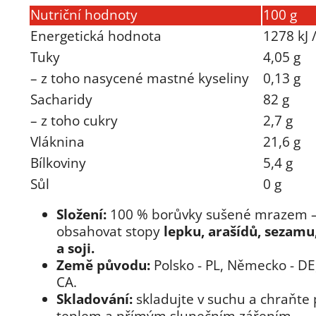
Nutriční hodnoty
100 g
Energetická hodnota
1278 kJ 
Tuky
4,05 g
– z toho nasycené mastné kyseliny
0,13 g
Sacharidy
82 g
– z toho cukry
2,7 g
Vláknina
21,6 g
Bílkoviny
5,4 g
Sůl
0 g
Složení:
100 % borůvky sušené mrazem –
obsahovat stopy
lepku, arašídů, sezamu
a soji.
Země původu:
Polsko - PL, Německo - DE
CA.
Skladování:
skladujte v suchu a chraňte
teplem a přímým slunečním zářením.