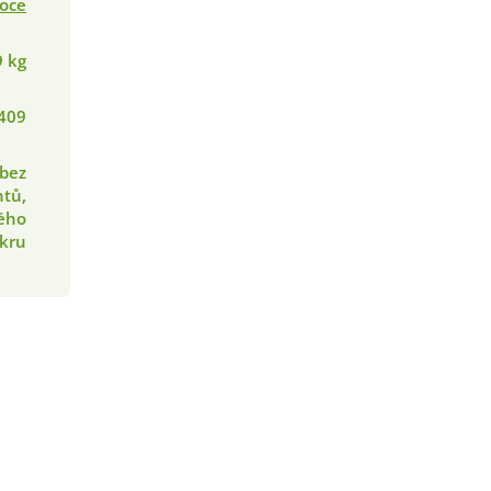
oce
9 kg
409
bez
tů,
ého
kru