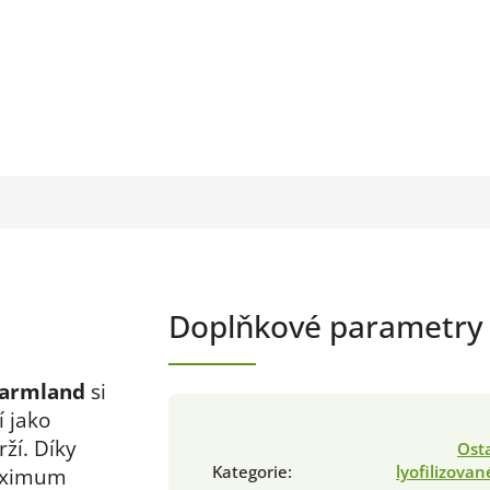
Doplňkové parametry
Farmland
si
í jako
ží. Díky
Ost
Kategorie
:
lyofilizova
aximum