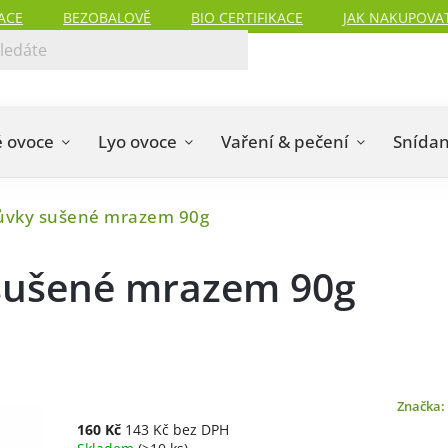
ACE
BEZOBALOVĚ
BIO CERTIFIKACE
JAK NAKUPOVA
 ovoce
Lyo ovoce
Vaření & pečení
Snída
vky sušené mrazem 90g
ušené mrazem 90g
Značka:
160 Kč
143 Kč bez DPH