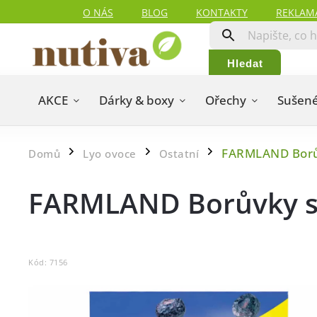
O NÁS
BLOG
KONTAKTY
REKLAM
Hledat
AKCE
Dárky & boxy
Ořechy
Sušené
FARMLAND Borů
Domů
Lyo ovoce
Ostatní
/
/
/
FARMLAND Borůvky s
Kód:
7156