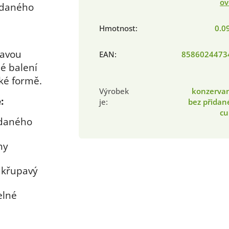
ov
řidaného
Hmotnost
:
0.0
ravou
EAN
:
8586024473
dé balení
hké formě.
Výrobek
konzervan
:
je
:
bez přidan
cu
idaného
ny
o křupavý
elné