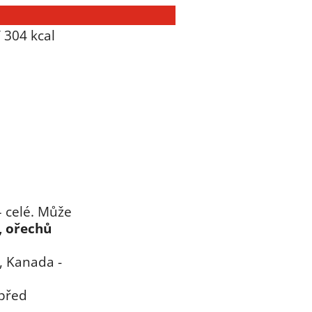
/ 304 kcal
 celé. Může
, ořechů
, Kanada -
 před