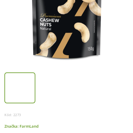
Kód:
2273
Značka:
FarmLand