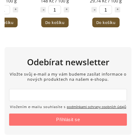
č / 100 g
148 Kč / 100 g
29,74 Kč / 100 g
 košíku
Do košíku
Do košíku
Odebírat newsletter
Vložte svůj e-mail a my vám budeme zasílat informace o
nových produktech na našem e-shopu.
Vložením e-mailu souhlasíte s
podmínkami ochrany osobních údajů
Přihlásit se