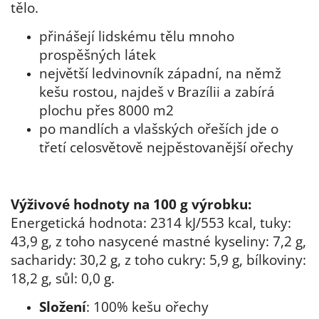
tělo.
přinášejí lidskému tělu mnoho
prospěšných látek
největší ledvinovník západní, na němž
kešu rostou, najdeš v Brazílii a zabírá
plochu přes 8000 m
2
po mandlích a vlašských ořeších jde o
třetí celosvětově nejpěstovanější ořechy
Výživové hodnoty na 100 g výrobku:
Energetická hodnota: 2314 kJ/553 kcal, tuky:
43,9 g, z toho nasycené mastné kyseliny: 7,2 g,
sacharidy: 30,2 g, z toho cukry: 5,9 g, bílkoviny:
18,2 g, sůl: 0,0 g.
Složení
: 100%
kešu ořechy