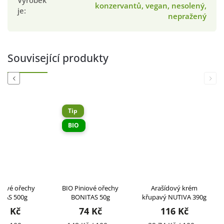
Výrobek
konzervantů, vegan, nesolený,
je
:
nepražený
Související produkty
Previous
Next
Tip
BIO
kové ořechy
BIO Piniové ořechy
Arašídový krém
TAS 500g
BONITAS 50g
křupavý NUTIVA 390g
45 Kč
74 Kč
116 Kč