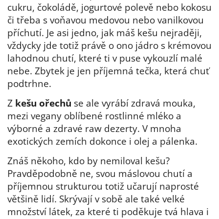
cukru, čokoládě, jogurtové polevě nebo kokosu
či třeba s voňavou medovou nebo vanilkovou
příchutí. Je asi jedno, jak máš kešu nejraději,
vždycky jde totiž právě o ono jádro s krémovou
lahodnou chutí, které ti v puse vykouzlí malé
nebe. Zbytek je jen příjemná tečka, která chuť
podtrhne.
Z
kešu ořechů
se ale vyrábí zdravá mouka,
mezi vegany oblíbené rostlinné mléko a
výborné a zdravé raw dezerty. V mnoha
exotických zemích dokonce i olej a pálenka.
Znáš někoho, kdo by nemiloval kešu?
Pravděpodobně ne, svou máslovou chutí a
příjemnou strukturou totiž učarují naprosté
většině lidí. Skrývají v sobě ale také velké
množství látek, za které ti poděkuje tvá hlava i