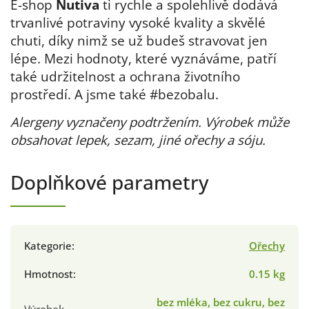
E-shop
Nutiva
ti rychle a spolehlivě dodává
trvanlivé potraviny vysoké kvality a skvělé
chuti, díky nimž se už budeš stravovat jen
lépe. Mezi hodnoty, které vyznáváme, patří
také udržitelnost a ochrana životního
prostředí. A jsme také #bezobalu.
Alergeny vyznačeny podtržením. Výrobek může
obsahovat lepek, sezam, jiné ořechy a sóju.
Doplňkové parametry
Kategorie
:
Ořechy
Hmotnost
:
0.15 kg
bez mléka, bez cukru, bez